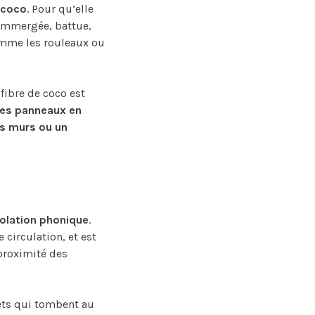
 coco
. Pour qu’elle
t immergée, battue,
comme les rouleaux ou
fibre de coco est
es panneaux en
es murs ou un
solation phonique
.
 circulation, et est
proximité des
jets qui tombent au