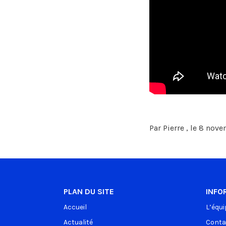
Par Pierre , le 8 no
PLAN DU SITE
INFO
Accueil
L’équi
Actualité
Conta