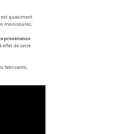
il est quasiment
es moisissures.
sa provenance
 effet de serre
s fabricants,