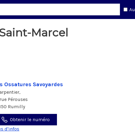
Au
Saint-Marcel
s Ossatures Savoyardes
arpentier,
 rue Pérouses
150 Rumilly
Obtenir le numéro
us d'infos