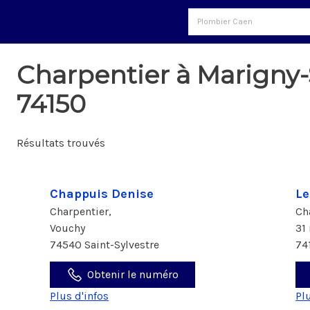
Charpentier à Marigny-
74150
Résultats trouvés
Chappuis Denise
Le
Charpentier,
Ch
Vouchy
31
74540 Saint-Sylvestre
74
Obtenir le numéro
Plus d'infos
Pl