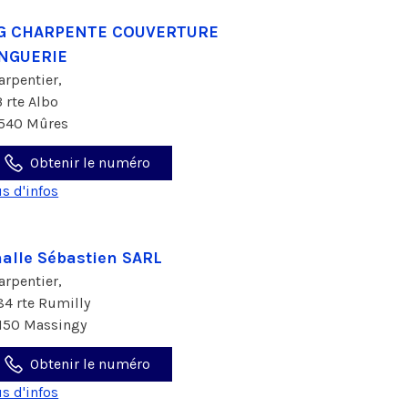
.G CHARPENTE COUVERTURE
INGUERIE
arpentier,
3 rte Albo
540 Mûres
Obtenir le numéro
us d'infos
alle Sébastien SARL
arpentier,
84 rte Rumilly
150 Massingy
Obtenir le numéro
us d'infos