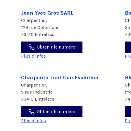
Jean Yves Gros SARL
Bo
Charpentier,
Ch
129 rue Colombier
35
73410 Entrelacs
74
Obtenir le numéro
Plus d'infos
Pl
Charpente Tradition Evolution
B
Charpentier,
Ch
9 rue Industrie
mo
73410 Entrelacs
74
Obtenir le numéro
Plus d'infos
Pl