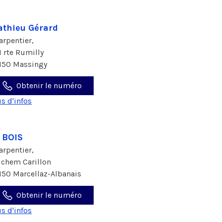
thieu Gérard
arpentier,
1 rte Rumilly
150 Massingy
Obtenir le numéro
us d'infos
 BOIS
arpentier,
 chem Carillon
150 Marcellaz-Albanais
Obtenir le numéro
us d'infos