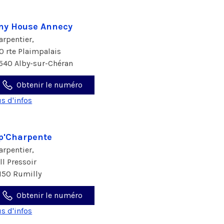
ny House Annecy
arpentier,
0 rte Plaimpalais
540 Alby-sur-Chéran
Obtenir le numéro
us d'infos
p'Charpente
arpentier,
all Pressoir
150 Rumilly
Obtenir le numéro
us d'infos