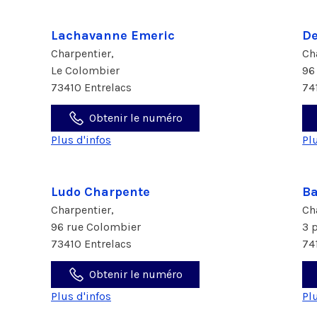
Lachavanne Emeric
De
Charpentier,
Ch
Le Colombier
96
73410 Entrelacs
74
Obtenir le numéro
Plus d'infos
Pl
Ludo Charpente
Ba
Charpentier,
Ch
96 rue Colombier
3 
73410 Entrelacs
74
Obtenir le numéro
Plus d'infos
Pl