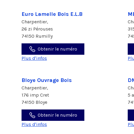
Euro Lamelle Bois E.L.B
ME
Charpentier,
Ch
26 zi Pérouses
31
74150 Rumilly
74
Obtenir le numéro
Plus d'infos
Pl
Bloye Ouvrage Bois
DM
Charpentier,
Ch
176 imp Cret
5 
74150 Bloye
74
Obtenir le numéro
Plus d'infos
Pl