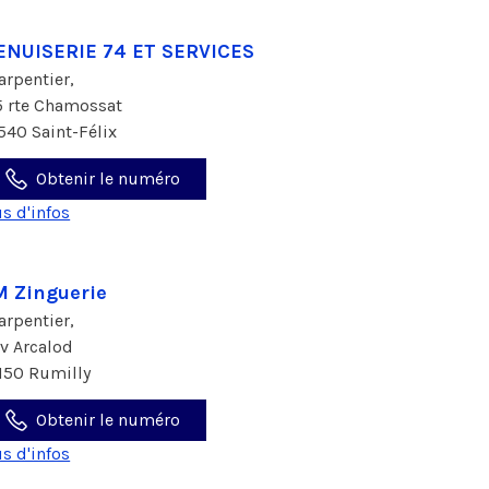
NUISERIE 74 ET SERVICES
arpentier,
5 rte Chamossat
540 Saint-Félix
Obtenir le numéro
us d'infos
 Zinguerie
arpentier,
av Arcalod
150 Rumilly
Obtenir le numéro
us d'infos