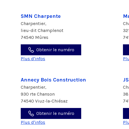
SMN Charpente
Ma
Charpentier,
Ch
lieu-dit Champlenot
32
74540 Mûres
74
Obtenir le numéro
Plus d'infos
Pl
Annecy Bois Construction
JS
Charpentier,
Ch
930 rte Chanson
38
74540 Viuz-la-Chiésaz
74
Obtenir le numéro
Plus d'infos
Pl