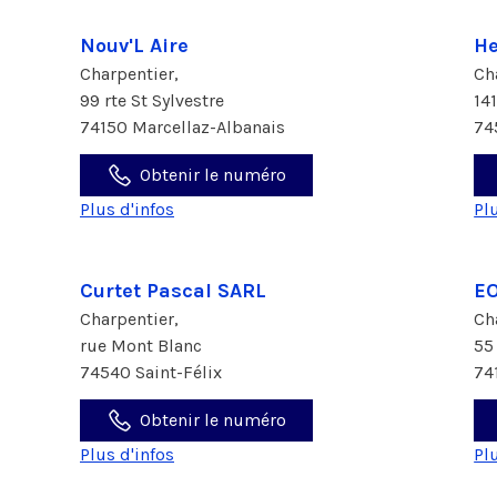
Nouv'L Aire
He
Charpentier,
Ch
99 rte St Sylvestre
14
74150 Marcellaz-Albanais
74
Obtenir le numéro
Plus d'infos
Pl
Curtet Pascal SARL
E
Charpentier,
Ch
rue Mont Blanc
55
74540 Saint-Félix
74
Obtenir le numéro
Plus d'infos
Pl