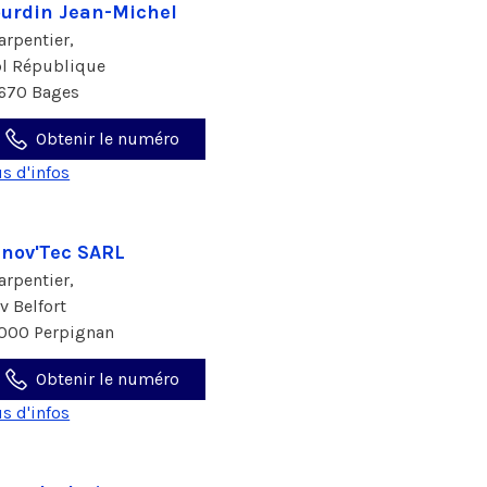
urdin Jean-Michel
arpentier,
pl République
670 Bages
Obtenir le numéro
us d'infos
nov'Tec SARL
arpentier,
av Belfort
000 Perpignan
Obtenir le numéro
us d'infos