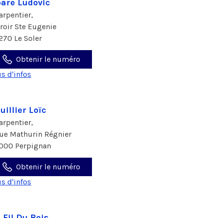
are Ludovic
arpentier,
rroir Ste Eugenie
270 Le Soler
Obtenir le numéro
us d'infos
uillier Loïc
arpentier,
rue Mathurin Régnier
000 Perpignan
Obtenir le numéro
us d'infos
 Fil Du Bois