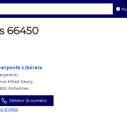
Au
es 66450
arpente Libérale
arpentier,
 rue Alfred Sauvy
450 Pollestres
Obtenir le numéro
us d'infos