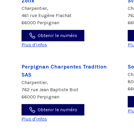
Zolix
St
Charpentier,
Ch
461 rue Eugène Flachat
76
66000 Perpignan
66
Obtenir le numéro
Plus d'infos
Pl
Perpignan Charpentes Tradition
So
SAS
Ch
80
Charpentier,
66
762 rue Jean Baptiste Biot
66000 Perpignan
Obtenir le numéro
Pl
Plus d'infos