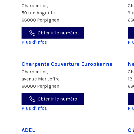
Charpentier,
Ch
59 rue Anguille
9 
66000 Perpignan
66
Obtenir le numéro
Plus d'infos
Pl
Charpente Couverture Européenne
Na
Charpentier,
Ch
avenue Mar Joffre
18
66000 Perpignan
66
Obtenir le numéro
Plus d'infos
Pl
ADEL
C 