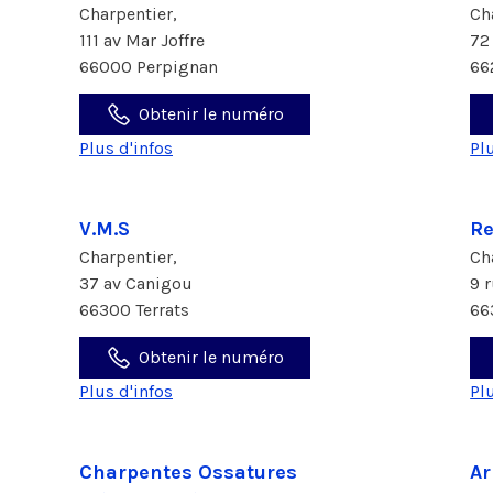
Charpentier,
Ch
111 av Mar Joffre
72
66000 Perpignan
66
Obtenir le numéro
Plus d'infos
Pl
V.M.S
Re
Charpentier,
Ch
37 av Canigou
9 
66300 Terrats
66
Obtenir le numéro
Plus d'infos
Pl
Charpentes Ossatures
Ar