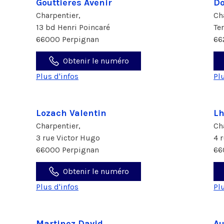
Gouttieres Avenir
Do
Charpentier,
Ch
13 bd Henri Poincaré
Te
66000 Perpignan
66
Obtenir le numéro
Plus d'infos
Pl
Lozach Valentin
Lh
Charpentier,
Ch
3 rue Victor Hugo
4 
66000 Perpignan
66
Obtenir le numéro
Plus d'infos
Pl
Martinez David
Au