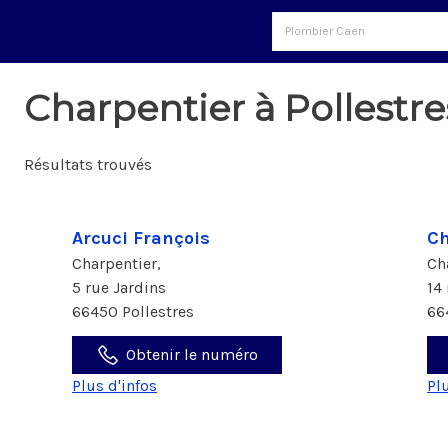
Charpentier à Pollestr
Résultats trouvés
Arcuci François
Ch
Charpentier,
Ch
5 rue Jardins
14
66450 Pollestres
66
Obtenir le numéro
Plus d'infos
Pl