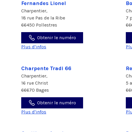
Fernandes Lionel
Bo
Charpentier,
Ch
18 rue Pas de la Ribe
7 
66450 Pollestres
66
Obtenir le numéro
Plus d'infos
Pl
Charpente Tradi 66
Re
Charpentier,
Ch
16 rue Christ
5 
66670 Bages
66
Obtenir le numéro
Plus d'infos
Pl