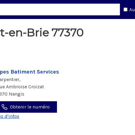
Au
st-en-Brie 77370
pes Batiment Services
arpentier,
rue Ambroise Croizat
370 Nangis
Obtenir le numéro
us d'infos