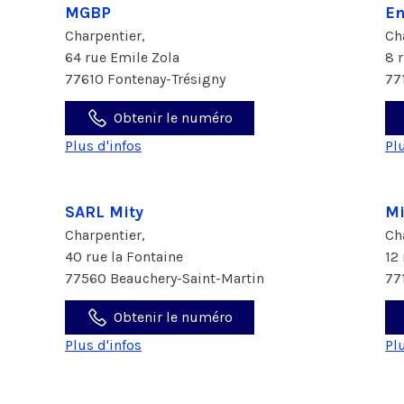
MGBP
En
Charpentier,
Ch
64 rue Emile Zola
8 
77610 Fontenay-Trésigny
77
Obtenir le numéro
Plus d'infos
Pl
SARL Mity
Mi
Charpentier,
Ch
40 rue la Fontaine
12
77560 Beauchery-Saint-Martin
77
Obtenir le numéro
Plus d'infos
Pl