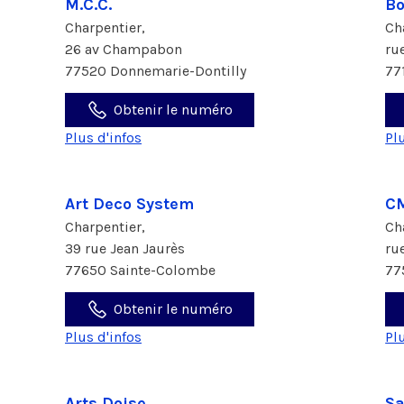
M.C.C.
Bo
Charpentier,
Ch
26 av Champabon
ru
77520 Donnemarie-Dontilly
77
Obtenir le numéro
Plus d'infos
Pl
Art Deco System
C
Charpentier,
Ch
39 rue Jean Jaurès
ru
77650 Sainte-Colombe
77
Obtenir le numéro
Plus d'infos
Pl
Arts Doise
Sa