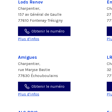
Lods Renov
En
Charpentier,
Ch
157 av Général de Gaulle
27
77610 Fontenay-Trésigny
77
Obtenir le numéro
Plus d'infos
Pl
Amigues
LR
Charpentier,
Ch
rue Maryse Bastie
32
77830 Échouboulains
77
Obtenir le numéro
Plus d'infos
Pl