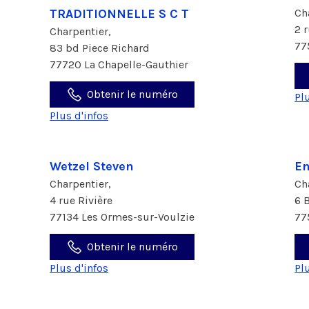
TRADITIONNELLE S C T
Ch
2 
Charpentier,
77
83 bd Piece Richard
77720 La Chapelle-Gauthier
Obtenir le numéro
Pl
Plus d'infos
Wetzel Steven
En
Charpentier,
Ch
4 rue Rivière
6 
77134 Les Ormes-sur-Voulzie
77
Obtenir le numéro
Plus d'infos
Pl