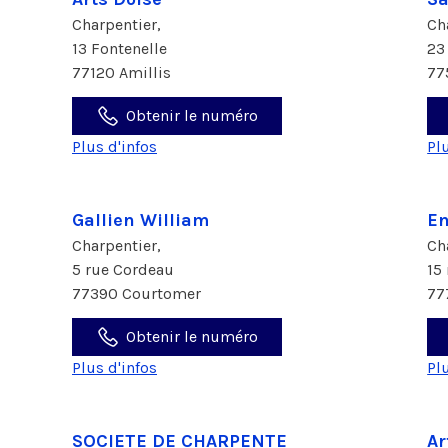
Charpentier,
Ch
13 Fontenelle
23
77120 Amillis
77
Obtenir le numéro
Plus d'infos
Pl
Gallien William
En
Charpentier,
Ch
5 rue Cordeau
15
77390 Courtomer
77
Obtenir le numéro
Plus d'infos
Pl
SOCIETE DE CHARPENTE
Ar