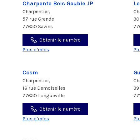
Charpente Bois Goubie JP
Le
Charpentier,
Ch
57 rue Grande
30
77650 Savins
77
Obtenir le numéro
Plus d'infos
Pl
Ccsm
Gu
Charpentier,
Ch
16 rue Demoiselles
39
77650 Longueville
77
Obtenir le numéro
Plus d'infos
Pl