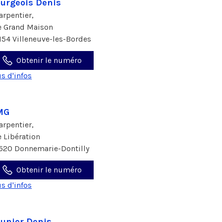
urgeois Denis
arpentier,
e Grand Maison
154 Villeneuve-les-Bordes
Obtenir le numéro
us d'infos
MG
arpentier,
e Libération
520 Donnemarie-Dontilly
Obtenir le numéro
us d'infos
unier Denis