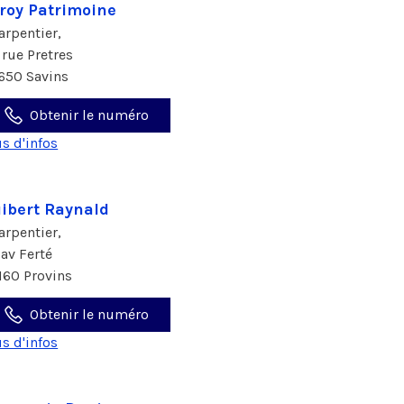
roy Patrimoine
arpentier,
 rue Pretres
650 Savins
Obtenir le numéro
us d'infos
ibert Raynald
arpentier,
 av Ferté
160 Provins
Obtenir le numéro
us d'infos