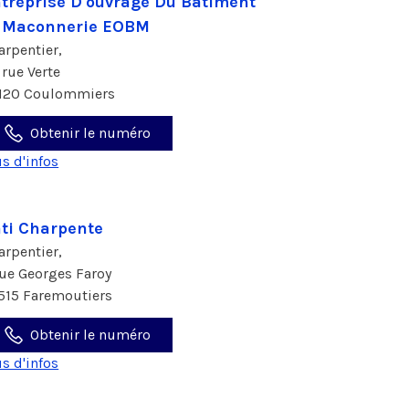
treprise D'ouvrage Du Batiment
 Maconnerie EOBM
arpentier,
 rue Verte
120 Coulommiers
Obtenir le numéro
us d'infos
ti Charpente
arpentier,
rue Georges Faroy
515 Faremoutiers
Obtenir le numéro
us d'infos