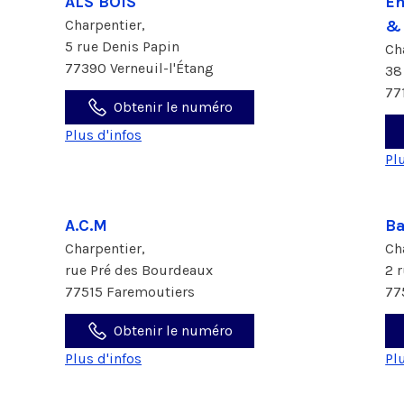
ALS BOIS
En
Charpentier,
&
5 rue Denis Papin
Ch
77390 Verneuil-l'Étang
38
77
Obtenir le numéro
Plus d'infos
Pl
A.C.M
Ba
Charpentier,
Ch
rue Pré des Bourdeaux
2 
77515 Faremoutiers
77
Obtenir le numéro
Plus d'infos
Pl