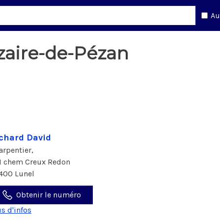
Au
zaire-de-Pézan
chard David
arpentier,
1 chem Creux Redon
400 Lunel
Obtenir le numéro
us d'infos