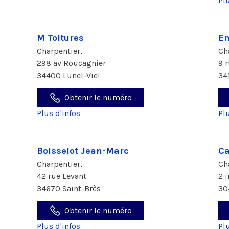
Pl
M Toitures
En
Charpentier,
Ch
298 av Roucagnier
9 
34400 Lunel-Viel
34
Obtenir le numéro
Plus d'infos
Pl
Boisselot Jean-Marc
Ca
Charpentier,
Ch
42 rue Levant
2 
34670 Saint-Brès
30
Obtenir le numéro
Plus d'infos
Pl