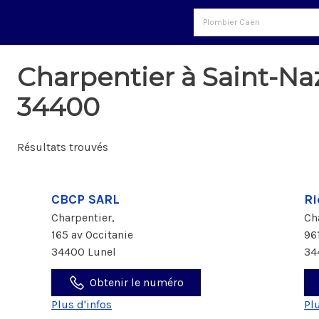
Charpentier à Saint-Na
34400
Résultats trouvés
CBCP SARL
Ri
Charpentier,
Ch
165 av Occitanie
96
34400 Lunel
34
Obtenir le numéro
Plus d'infos
Pl