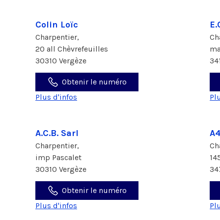
Colin Loïc
E.
Charpentier,
Ch
20 all Chèvrefeuilles
ma
30310 Vergèze
34
Obtenir le numéro
Plus d'infos
Pl
A.C.B. Sarl
A4
Charpentier,
Ch
imp Pascalet
14
30310 Vergèze
34
Obtenir le numéro
Plus d'infos
Pl