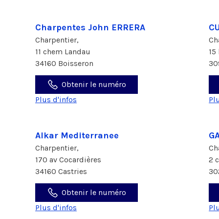
Charpentes John ERRERA
C
Charpentier,
Ch
11 chem Landau
15
34160 Boisseron
30
Obtenir le numéro
Plus d'infos
Pl
Alkar Mediterranee
GA
Charpentier,
Ch
170 av Cocardières
2 
34160 Castries
30
Obtenir le numéro
Plus d'infos
Pl