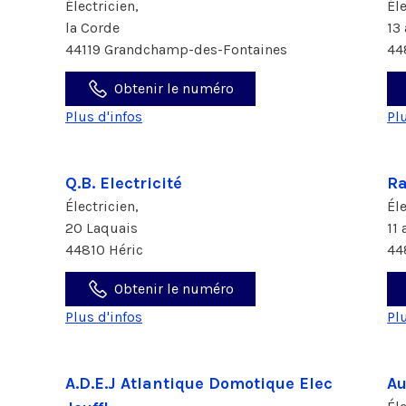
Électricien,
Él
la Corde
13 
44119 Grandchamp-des-Fontaines
44
Obtenir le numéro
Plus d'infos
Pl
Q.B. Electricité
Ra
Électricien,
Él
20 Laquais
11
44810 Héric
44
Obtenir le numéro
Plus d'infos
Pl
A.D.E.J Atlantique Domotique Elec
Au