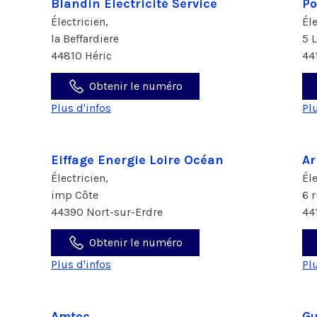
Blandin Electricité Service
Po
Électricien,
Él
la Beffardiere
5 
44810 Héric
44
Obtenir le numéro
Plus d'infos
Pl
Eiffage Energie Loire Océan
Ar
Électricien,
Él
imp Côte
6 
44390 Nort-sur-Erdre
44
Obtenir le numéro
Plus d'infos
Pl
Amtec
Gu