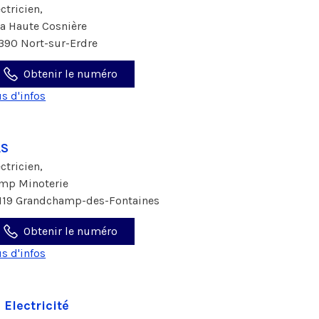
ectricien,
La Haute Cosnière
390 Nort-sur-Erdre
Obtenir le numéro
us d'infos
AS
ectricien,
imp Minoterie
119 Grandchamp-des-Fontaines
Obtenir le numéro
us d'infos
 Electricité