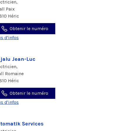
ectricien,
all Paix
810 Héric
Obtenir le numéro
us d'infos
jalu Jean-Luc
ectricien,
 all Romaine
810 Héric
Obtenir le numéro
us d'infos
tomatik Services