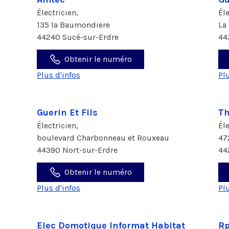
Électricien,
Él
135 la Baumondiere
La
44240 Sucé-sur-Erdre
44
Obtenir le numéro
Plus d'infos
Pl
Guerin Et Fils
Th
Électricien,
Él
boulevard Charbonneau et Rouxeau
47
44390 Nort-sur-Erdre
44
Obtenir le numéro
Plus d'infos
Pl
Elec Domotique Informat Habitat
R