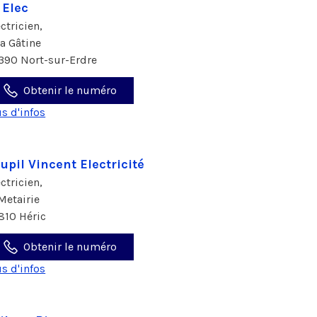
 Elec
ectricien,
La Gâtine
390 Nort-sur-Erdre
Obtenir le numéro
us d'infos
upil Vincent Electricité
ectricien,
 Metairie
810 Héric
Obtenir le numéro
us d'infos