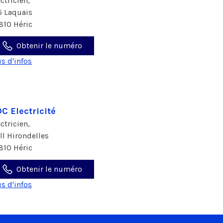
ectricien,
5 Laquais
810 Héric
Obtenir le numéro
us d'infos
C Electricité
ectricien,
all Hirondelles
810 Héric
Obtenir le numéro
us d'infos