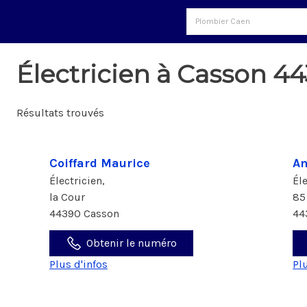
Électricien à Casson 4
Résultats trouvés
Coiffard Maurice
Am
Électricien,
Él
la Cour
85
44390 Casson
44
Obtenir le numéro
Plus d'infos
Pl