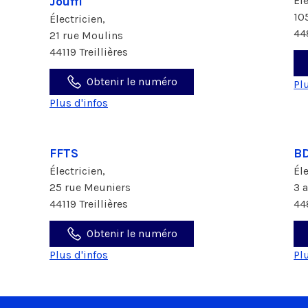
Jouffl
Él
10
Électricien,
44
21 rue Moulins
44119 Treillières
Obtenir le numéro
Pl
Plus d'infos
FFTS
BD
Électricien,
Él
25 rue Meuniers
3 
44119 Treillières
44
Obtenir le numéro
Plus d'infos
Pl