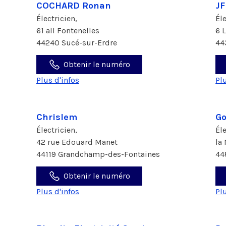
COCHARD Ronan
JF
Électricien,
Él
61 all Fontenelles
6 
44240 Sucé-sur-Erdre
44
Obtenir le numéro
Plus d'infos
Pl
Chrislem
Go
Électricien,
Él
42 rue Edouard Manet
la
44119 Grandchamp-des-Fontaines
44
Obtenir le numéro
Plus d'infos
Pl