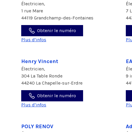
Électricien,
Él
1 rue Mare
7 
44119 Grandchamp-des-Fontaines
44
Obtenir le numéro
Plus d'infos
Pl
Henry Vincent
E
Électricien,
Él
304 La Table Ronde
9 
44240 La Chapelle-sur-Erdre
44
Obtenir le numéro
Plus d'infos
Pl
POLY RENOV
Ad