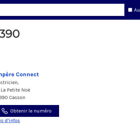
Au
4390
père Connect
ectricien,
 La Petite Noë
390 Casson
Obtenir le numéro
us d'infos