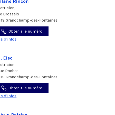
ilane Rincon
ectricien,
Le Brossais
119 Grandchamp-des-Fontaines
Obtenir le numéro
us d'infos
 . Elec
ectricien,
rue Roches
119 Grandchamp-des-Fontaines
Obtenir le numéro
us d'infos
érin Patrice