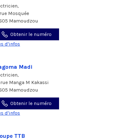
ectricien,
 rue Mosquée
605 Mamoudzou
Obtenir le numéro
us d'infos
agoma Madi
ectricien,
 rue Manga M Kakassi
605 Mamoudzou
Obtenir le numéro
us d'infos
oupe TTB