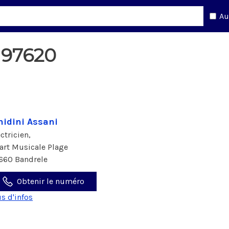
Au
 97620
idini Assani
ectricien,
art Musicale Plage
660 Bandrele
Obtenir le numéro
us d'infos