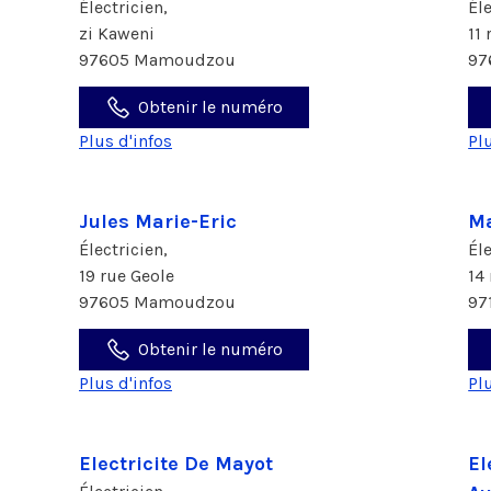
Électricien,
Él
zi Kaweni
11
97605 Mamoudzou
97
Obtenir le numéro
Plus d'infos
Pl
Jules Marie-Eric
Ma
Électricien,
Él
19 rue Geole
14
97605 Mamoudzou
97
Obtenir le numéro
Plus d'infos
Pl
Electricite De Mayot
El