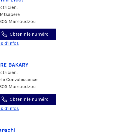
ectricien,
 Mtsapere
605 Mamoudzou
Obtenir le numéro
us d'infos
ARE BAKARY
ectricien,
 rle Convalescence
605 Mamoudzou
Obtenir le numéro
us d'infos
arachi