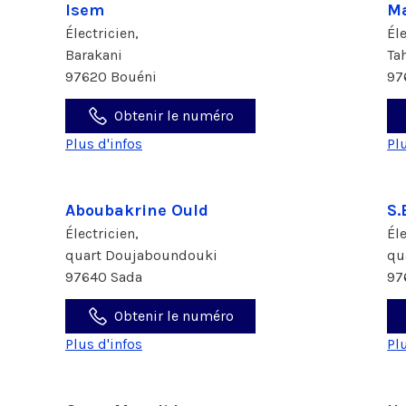
Isem
Ma
Électricien,
Él
Barakani
Ta
97620 Bouéni
97
Obtenir le numéro
Plus d'infos
Pl
Aboubakrine Ould
S.
Électricien,
Él
quart Doujaboundouki
qu
97640 Sada
97
Obtenir le numéro
Plus d'infos
Pl