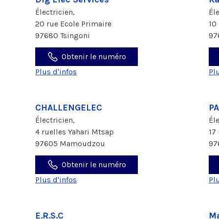
Électricien,
Él
20 rue Ecole Primaire
10
97680 Tsingoni
97
Obtenir le numéro
Plus d'infos
Pl
CHALLENGELEC
P
Électricien,
Él
4 ruelles Yahari Mtsap
17
97605 Mamoudzou
97
Obtenir le numéro
Plus d'infos
Pl
E.R.S.C
M