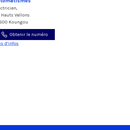
utomatismes
ectricien,
t Hauts Vallons
600 Koungou
Obtenir le numéro
us d'infos