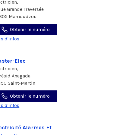
ectricien,
 rue Grande Traversée
605 Mamoudzou
Obtenir le numéro
us d'infos
ster-Elec
ectricien,
 résid Anagada
150 Saint-Martin
Obtenir le numéro
us d'infos
ectricité Alarmes Et