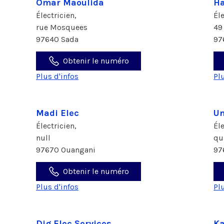
Omar Maoulida
Ha
Électricien,
Él
rue Mosquees
49
97640 Sada
97
Obtenir le numéro
Plus d'infos
Pl
Madi Elec
Un
Électricien,
Él
null
qu
97670 Ouangani
97
Obtenir le numéro
Plus d'infos
Pl
Dig Elec Services
Ka