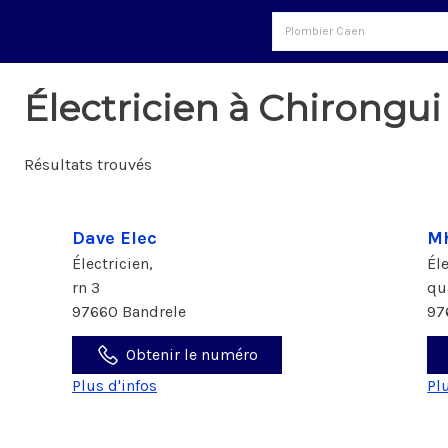
Électricien à Chirongui
Résultats trouvés
Dave Elec
Mh
Électricien,
Él
rn 3
qu
97660 Bandrele
97
Obtenir le numéro
Plus d'infos
Pl