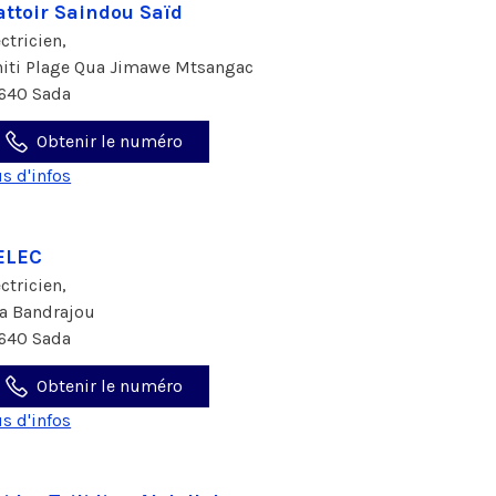
ttoir Saindou Saïd
ectricien,
hiti Plage Qua Jimawe Mtsangac
640 Sada
Obtenir le numéro
us d'infos
ELEC
ectricien,
a Bandrajou
640 Sada
Obtenir le numéro
us d'infos