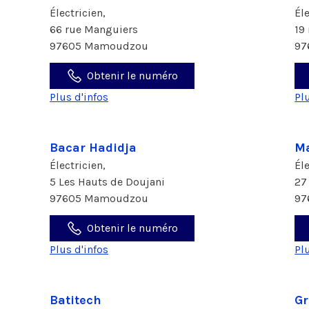
Électricien,
Él
66 rue Manguiers
19
97605 Mamoudzou
97
Obtenir le numéro
Plus d'infos
Pl
Bacar Hadidja
M
Électricien,
Él
5 Les Hauts de Doujani
27
97605 Mamoudzou
97
Obtenir le numéro
Plus d'infos
Pl
Batitech
Gr