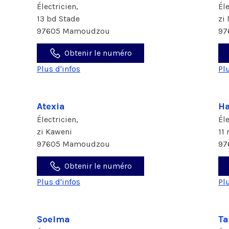
Électricien,
Él
13 bd Stade
zi
97605 Mamoudzou
97
Obtenir le numéro
Plus d'infos
Pl
Atexia
Ha
Électricien,
Él
zi Kaweni
11
97605 Mamoudzou
97
Obtenir le numéro
Plus d'infos
Pl
Soelma
Ta