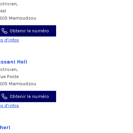
ectricien,
 Nel
605 Mamoudzou
Obtenir le numéro
us d'infos
ssani Heli
ectricien,
 rue Poste
605 Mamoudzou
Obtenir le numéro
us d'infos
heri