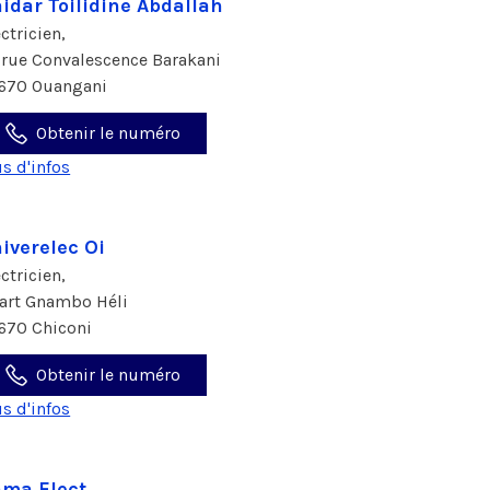
idar Toilidine Abdallah
ectricien,
 rue Convalescence Barakani
670 Ouangani
Obtenir le numéro
us d'infos
iverelec Oi
ectricien,
art Gnambo Héli
670 Chiconi
Obtenir le numéro
us d'infos
ma Elect