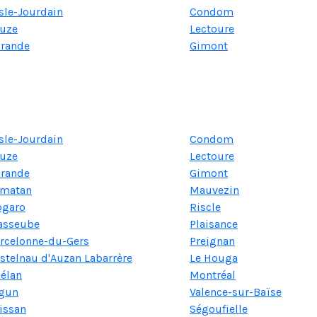
Isle-Jourdain
Condom
uze
Lectoure
rande
Gimont
Isle-Jourdain
Condom
uze
Lectoure
rande
Gimont
matan
Mauvezin
garo
Riscle
asseube
Plaisance
rcelonne-du-Gers
Preignan
stelnau d'Auzan Labarrère
Le Houga
élan
Montréal
gun
Valence-sur-Baïse
issan
Ségoufielle