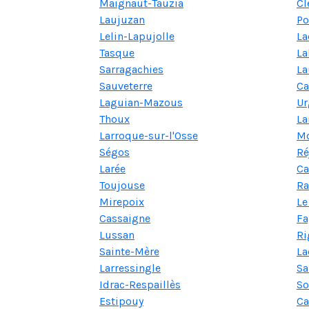
Maignaut-Tauzia
Cl
Laujuzan
Po
Lelin-Lapujolle
La
Tasque
La
Sarragachies
La
Sauveterre
Ca
Laguian-Mazous
Ur
Thoux
La
Larroque-sur-l'Osse
Mo
Ségos
Ré
Larée
Ca
Toujouse
Ra
Mirepoix
Le
Cassaigne
Fa
Lussan
Ri
Sainte-Mère
La
Larressingle
Sa
Idrac-Respaillès
So
Estipouy
Ca