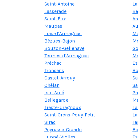
Saint-Antoine
La
Lasserade
Be
Saint-Élix
Ar
Maupas
Au
Lias-d'Armagnac
M
Bézues-Bajon
M
Bouzon-Gellenave
Go
Termes-d'Armagnac
Mo
Préchac
Es
Troncens
Bo
Castet-Arrouy
Sa
Chélan
Sa
Isle-Arné
Pr
Bellegarde
Ma
Tieste-Uragnoux
La
Saint-Orens-Pouy-Petit
La
Sirac
Ta
Peyrusse-Grande
Bo
Luppé-Violles
Es