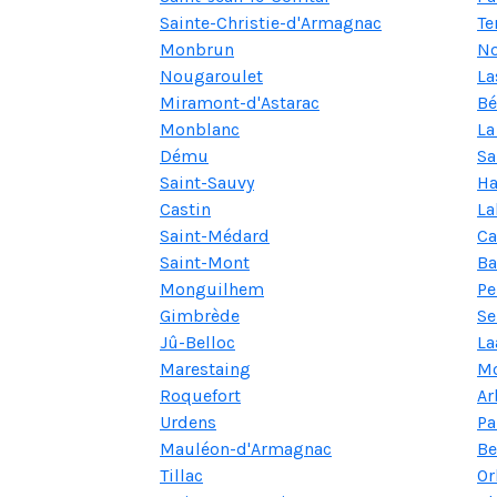
Sainte-Christie-d'Armagnac
Te
Monbrun
No
Nougaroulet
La
Miramont-d'Astarac
Bé
Monblanc
La
Dému
Sa
Saint-Sauvy
Ha
Castin
La
Saint-Médard
Ca
Saint-Mont
Ba
Monguilhem
Pe
Gimbrède
Se
Jû-Belloc
La
Marestaing
Mo
Roquefort
Ar
Urdens
Pa
Mauléon-d'Armagnac
Be
Tillac
Or