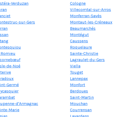
stéra-Verduzan
Cologne
ran
Villecomtal-sur-Arros
nciet
Monferran-Savès
ntestruc-sur-Gers
Montaut-les-Créneaux
rran
Beaumarchés
ssan
Montégut
tang
Caussens
ntesquiou
Roquelaure
 Romieu
Sainte-Christie
cornebœuf
Lagraulet-du-Gers
Isle-de-Noé
Viella
terive
Touget
radoux
Lannepax
int-Germé
Monfort
ycasquier
Berdoues
arambat
Saint-Martin
upenne-d'Armagnac
Mouchan
inte-Marie
Courrensan
njas
Lavardens