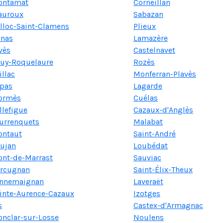
ontamat
Corneillan
auroux
Sabazan
lloc-Saint-Clamens
Plieux
nas
Lamazère
vès
Castelnavet
uy-Roquelaure
Rozès
illac
Monferran-Plavès
pas
Lagarde
ormès
Cuélas
llefigue
Cazaux-d'Anglès
urrenquets
Malabat
ntaut
Saint-André
ujan
Loubédat
nt-de-Marrast
Sauviac
rcugnan
Saint-Élix-Theux
nnemaignan
Laveraët
inte-Aurence-Cazaux
Izotges
s
Castex-d'Armagnac
nclar-sur-Losse
Noulens