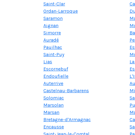
Saint-Clar
Ca
Ordan-Larroque
Du
Saramon
Ma
Aignan
Mo
Simorre
Ba
Auradé
Pe
Pauilhac
Es
Saint-Puy
Mo
Lias
La
Escornebuf
Es
Endoufielle
L'
Auterrive
Au
Castelnau-Barbarens
Mi
Solomiac
Sa
Marsolan
Pu
Marsan
M
Bretagne-d'Armagnac
Ca
Encausse
Sa
Saint-Jean-le-Comtal
Pa