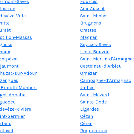
ermont-Savès
Fourcès
lastron
Aux-Aussat
devèze-Ville
Saint-Michel
hitte
Brugnens
uraët
Crastes
stillon-Massas
Magnan
gosse
Seysses-Savès
nnux
L'Isle-Bouzon
ntpézat
Saint-Martin-d'Armagna
jaumont
Castelnau-d'Arbieu
huzac-sur-Adour
Ornézan
zengues
Campagne-d'Armagnac
 Brouilh-Monbert
Juilles
get-Abbatial
Saint-Mézard
guepeu
Sainte-Dode
devèze-Rivière
Ligardes
int-Germier
Cézan
rbets
Céran
illavet
Roquebrune