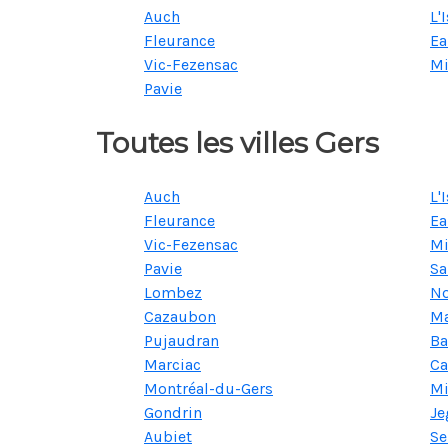
Auch
L'
Fleurance
Ea
Vic-Fezensac
Mi
Pavie
Toutes les villes Gers
Auch
L'
Fleurance
Ea
Vic-Fezensac
Mi
Pavie
Sa
Lombez
No
Cazaubon
M
Pujaudran
Ba
Marciac
Ca
Montréal-du-Gers
Mi
Gondrin
Je
Aubiet
Se