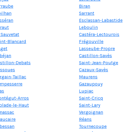
rraube
Biran
ilhan
Sarrant
sséran
Esclassan-Labastide
raut
Leboulin
 Sauvetat
Castéra-Lectourois
int-Blancard
Frégouville
get
Lasseube-Propre
béjan
Castillon-Savès
stillon-Debats
Saint-Jean-Poutge
ssoues
Cazaux-Savès
rgain-Taillac
Maurens
mpesserre
Gazaupouy
as
Lupiac
ntégut-Arros
Saint-Cricq
blade-le-Haut
Saint-Lary
nassac
Vergoignan
aucaire
Réans
bessan
Tournecoupe