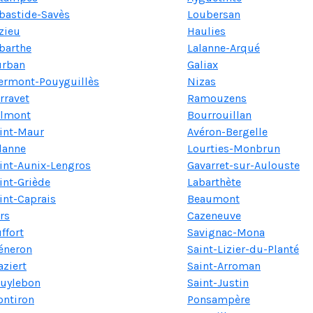
bastide-Savès
Loubersan
zieu
Haulies
barthe
Lalanne-Arqué
rban
Galiax
ermont-Pouyguillès
Nizas
rravet
Ramouzens
lmont
Bourrouillan
int-Maur
Avéron-Bergelle
lanne
Lourties-Monbrun
int-Aunix-Lengros
Gavarret-sur-Aulouste
int-Griède
Labarthète
int-Caprais
Beaumont
rs
Cazeneuve
ffort
Savignac-Mona
éneron
Saint-Lizier-du-Planté
aziert
Saint-Arroman
uylebon
Saint-Justin
ntiron
Ponsampère