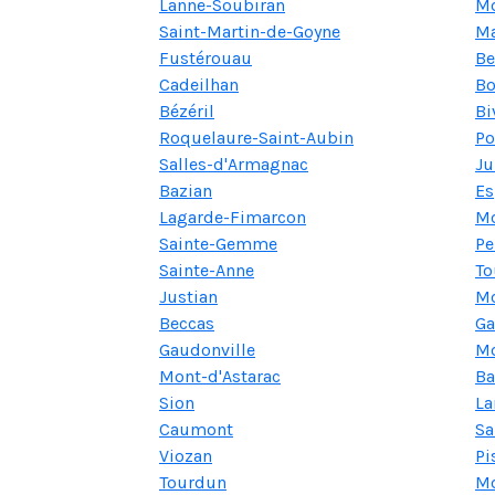
Lanne-Soubiran
M
Saint-Martin-de-Goyne
M
Fustérouau
Be
Cadeilhan
Bo
Bézéril
Bi
Roquelaure-Saint-Aubin
Po
Salles-d'Armagnac
Ju
Bazian
Es
Lagarde-Fimarcon
M
Sainte-Gemme
Pe
Sainte-Anne
To
Justian
Mo
Beccas
Ga
Gaudonville
Mo
Mont-d'Astarac
Ba
Sion
La
Caumont
Sa
Viozan
Pi
Tourdun
Mo