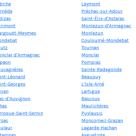
brihe
Laymont
rnède
Préchac-sur-Adour
dizas
Saint-Élix-d'Astarac
rimont
Monlezun-d'Armagnac
argouët-Meymes
Monlezun
ondebat
Couloumé-Mondebat
utz
Tournan
nclar d'Armagnac
Monclar
paon
Pompiac
ucagnères
Sainte-Radegonde
int-Léonard
Beaupuy
int-Georges
L'Isle-Arné
ojan
Lartigue
s-d'Auvignon
Bascous
has
Maulichères
rroque-Saint-Sernin
Puylausic
rsac
Moncorneil-Grazan
ulaur
Lagarde-Hachan
tampes
Ayguetinte