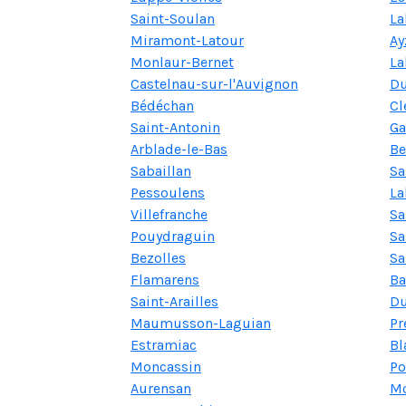
Saint-Soulan
La
Miramont-Latour
Ay
Monlaur-Bernet
La
Castelnau-sur-l'Auvignon
Du
Bédéchan
Cl
Saint-Antonin
Ga
Arblade-le-Bas
Be
Sabaillan
Sa
Pessoulens
La
Villefranche
Sa
Pouydraguin
Sa
Bezolles
Sa
Flamarens
Ba
Saint-Arailles
Du
Maumusson-Laguian
Pr
Estramiac
Bl
Moncassin
Po
Aurensan
Mo