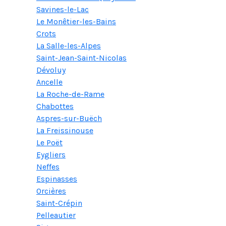
Savines-le-Lac
Le Monêtier-les-Bains
Crots
La Salle-les-Alpes
Saint-Jean-Saint-Nicolas
Dévoluy
Ancelle
La Roche-de-Rame
Chabottes
Aspres-sur-Buëch
La Freissinouse
Le Poët
Eygliers
Neffes
Espinasses
Orcières
Saint-Crépin
Pelleautier