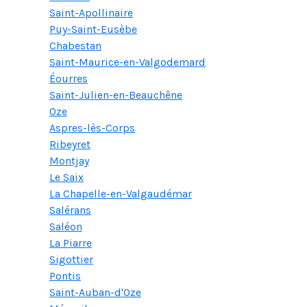
Saint-Apollinaire
Puy-Saint-Eusèbe
Chabestan
Saint-Maurice-en-Valgodemard
Éourres
Saint-Julien-en-Beauchêne
Oze
Aspres-lès-Corps
Ribeyret
Montjay
Le Saix
La Chapelle-en-Valgaudémar
Salérans
Saléon
La Piarre
Sigottier
Pontis
Saint-Auban-d'Oze