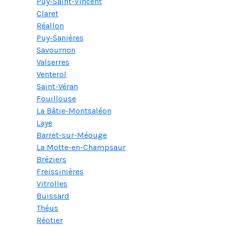
Puy-Saint-Vincent
Claret
Réallon
Puy-Sanières
Savournon
Valserres
Venterol
Saint-Véran
Fouillouse
La Bâtie-Montsaléon
Laye
Barret-sur-Méouge
La Motte-en-Champsaur
Bréziers
Freissinières
Vitrolles
Buissard
Théus
Réotier