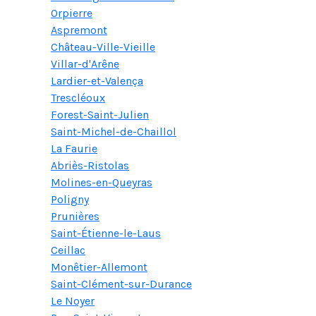
Orpierre
Aspremont
Château-Ville-Vieille
Villar-d'Arêne
Lardier-et-Valença
Trescléoux
Forest-Saint-Julien
Saint-Michel-de-Chaillol
La Faurie
Abriès-Ristolas
Molines-en-Queyras
Poligny
Prunières
Saint-Étienne-le-Laus
Ceillac
Monêtier-Allemont
Saint-Clément-sur-Durance
Le Noyer