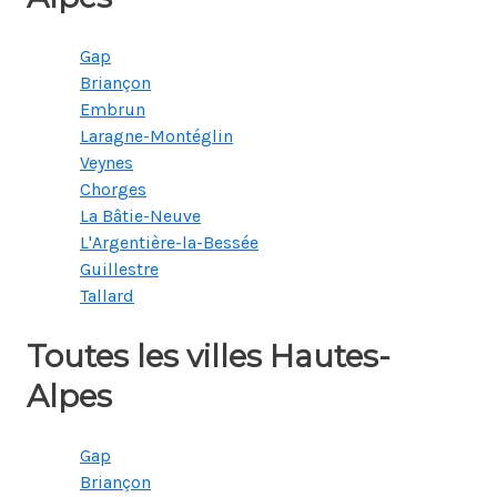
Gap
Briançon
Embrun
Laragne-Montéglin
Veynes
Chorges
La Bâtie-Neuve
L'Argentière-la-Bessée
Guillestre
Tallard
Toutes les villes Hautes-
Alpes
Gap
Briançon