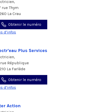
ectricien,
7 rue Thym
260 La Crau
Obtenir le numéro
us d'infos
ectr'eau Plus Services
ectricien,
 rue République
210 La Farlède
Obtenir le numéro
us d'infos
ter Action