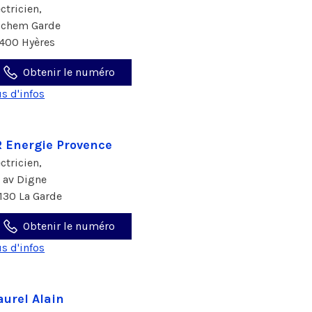
ectricien,
 chem Garde
400 Hyères
Obtenir le numéro
us d'infos
 Energie Provence
ectricien,
6 av Digne
130 La Garde
Obtenir le numéro
us d'infos
urel Alain