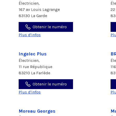
Électricien,
Él
167 av Louis Lagrange
22
83130 La Garde
83
Obtenir le numéro
Plus d'infos
Pl
Ingelec Plus
BR
Électricien,
Él
11 rue République
11
83210 La Farlède
83
Obtenir le numéro
Plus d'infos
Pl
Moreau Georges
Ma