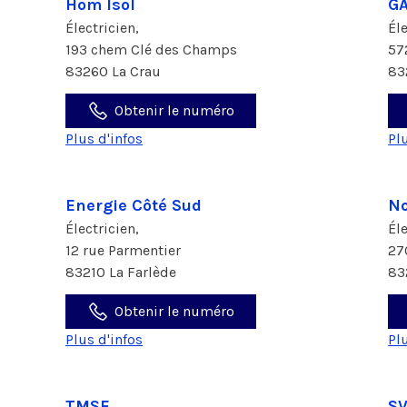
Hom Isol
GA
Électricien,
Él
193 chem Clé des Champs
57
83260 La Crau
83
Obtenir le numéro
Plus d'infos
Pl
Energie Côté Sud
No
Électricien,
Él
12 rue Parmentier
27
83210 La Farlède
83
Obtenir le numéro
Plus d'infos
Pl
TMSE
S