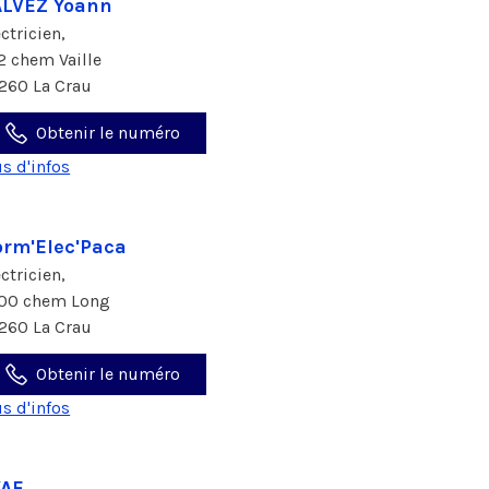
LVEZ Yoann
ectricien,
2 chem Vaille
260 La Crau
Obtenir le numéro
us d'infos
rm'Elec'Paca
ectricien,
00 chem Long
260 La Crau
Obtenir le numéro
us d'infos
VAE