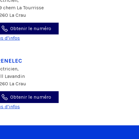
ectricien,
9 chem La Tourrisse
260 La Crau
Obtenir le numéro
us d'infos
RENELEC
ectricien,
all Lavandin
260 La Crau
Obtenir le numéro
us d'infos