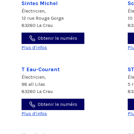
Sintes Michel
Sc
Électricien,
Él
12 rue Rouge Gorge
10
83260 La Crau
83
Obtenir le numéro
Plus d'infos
Pl
T Eau-Courant
S
Électricien,
Él
98 all Lilas
5 
83260 La Crau
83
Obtenir le numéro
Plus d'infos
Pl