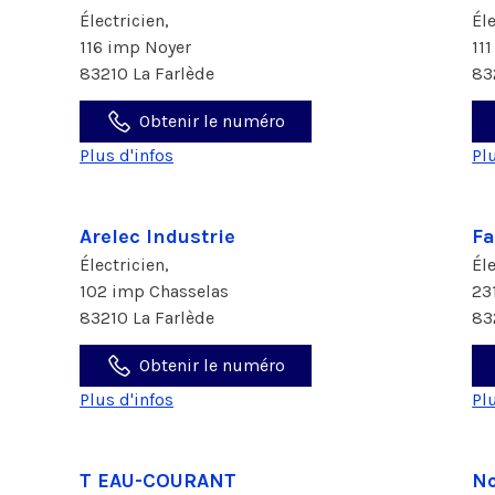
Électricien,
Él
116 imp Noyer
11
83210 La Farlède
83
Obtenir le numéro
Plus d'infos
Pl
Arelec Industrie
F
Électricien,
Él
102 imp Chasselas
23
83210 La Farlède
83
Obtenir le numéro
Plus d'infos
Pl
T EAU-COURANT
No