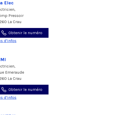
a Elec
ectricien,
 imp Pressoir
260 La Crau
Obtenir le numéro
us d'infos
TMI
ectricien,
rue Emeraude
260 La Crau
Obtenir le numéro
us d'infos