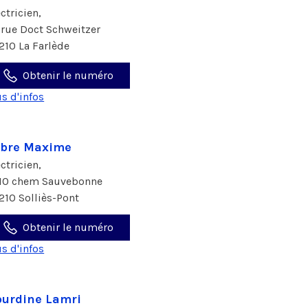
ectricien,
1 rue Doct Schweitzer
210 La Farlède
Obtenir le numéro
us d'infos
abre Maxime
ectricien,
10 chem Sauvebonne
210 Solliès-Pont
Obtenir le numéro
us d'infos
urdine Lamri