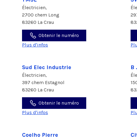
Électricien,
Él
2700 chem Long
29
83260 La Crau
83
Obtenir le numéro
Plus d'infos
Pl
Sud Elec Industrie
B 
Électricien,
Él
397 chem Estagnol
15
83260 La Crau
83
Obtenir le numéro
Plus d'infos
Pl
Coelho Pierre
Ci