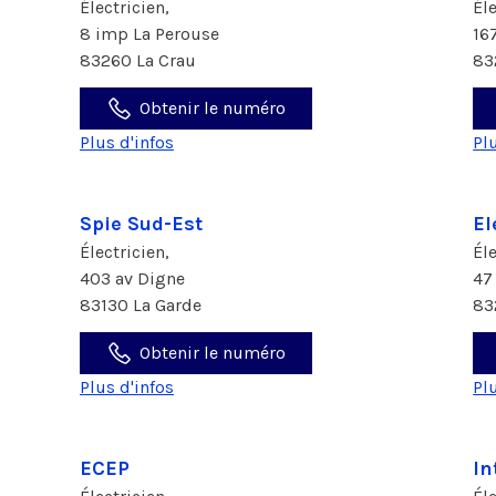
Électricien,
Él
8 imp La Perouse
16
83260 La Crau
83
Obtenir le numéro
Plus d'infos
Pl
Spie Sud-Est
El
Électricien,
Él
403 av Digne
47
83130 La Garde
83
Obtenir le numéro
Plus d'infos
Pl
ECEP
In