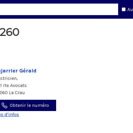
Au
3260
jarrier Gérald
ectricien,
41 rte Avocats
260 La Crau
Obtenir le numéro
us d'infos