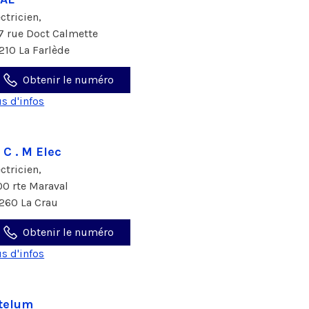
ectricien,
7 rue Doct Calmette
210 La Farlède
Obtenir le numéro
us d'infos
. C . M Elec
ectricien,
00 rte Maraval
260 La Crau
Obtenir le numéro
us d'infos
telum