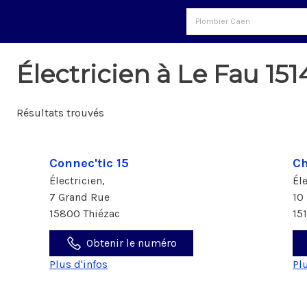
Électricien à Le Fau 151
Résultats trouvés
Connec'tic 15
Ch
Électricien,
Él
7 Grand Rue
10
15800 Thiézac
15
Obtenir le numéro
Plus d'infos
Pl