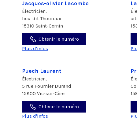
Jacques-olivier Lacombe
La
Électricien,
Él
lieu-dit Thouroux
ci
15310 Saint-Cernin
15
Obtenir le numéro
Plus d'infos
Pl
Puech Laurent
Pr
Électricien,
Él
5 rue Fournier Durand
Co
15800 Vic-sur-Cère
15
Obtenir le numéro
Plus d'infos
Pl