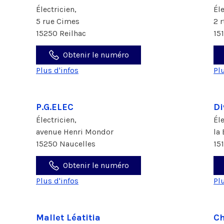
Électricien,
Él
5 rue Cimes
2 
15250 Reilhac
15
Obtenir le numéro
Plus d'infos
Pl
P.G.ELEC
Di
Électricien,
Él
avenue Henri Mondor
la
15250 Naucelles
15
Obtenir le numéro
Plus d'infos
Pl
Mallet Léatitia
C