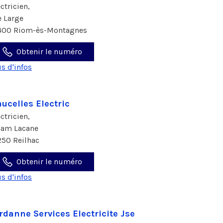
ectricien,
e Large
400 Riom-ès-Montagnes
Obtenir le numéro
us d'infos
ucelles Electric
ectricien,
ham Lacane
250 Reilhac
Obtenir le numéro
us d'infos
rdanne Services Electricite Jse