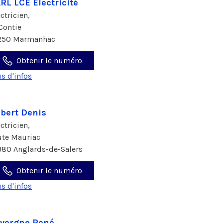
RL LCE Electricité
ectricien,
 Contie
250 Marmanhac
Obtenir le numéro
us d'infos
bert Denis
ectricien,
ute Mauriac
380 Anglards-de-Salers
Obtenir le numéro
us d'infos
vergne René