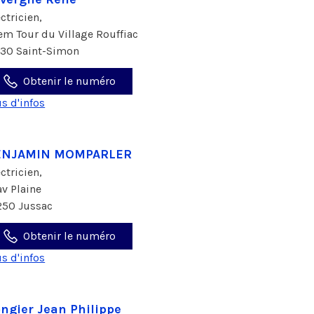
ectricien,
em Tour du Village Rouffiac
130 Saint-Simon
Obtenir le numéro
us d'infos
ENJAMIN MOMPARLER
ectricien,
 av Plaine
250 Jussac
Obtenir le numéro
us d'infos
ngier Jean Philippe