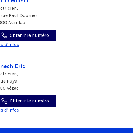
rbé Michel
ectricien,
 rue Paul Doumer
000 Aurillac
Obtenir le numéro
us d'infos
nech Eric
ectricien,
 rue Puys
130 Vézac
Obtenir le numéro
us d'infos