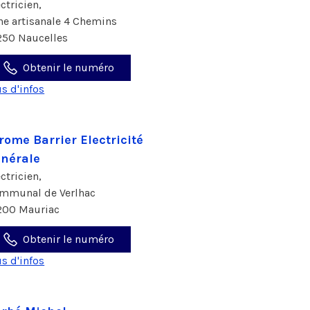
ectricien,
ne artisanale 4 Chemins
250 Naucelles
Obtenir le numéro
us d'infos
rome Barrier Electricité
nérale
ectricien,
mmunal de Verlhac
200 Mauriac
Obtenir le numéro
us d'infos