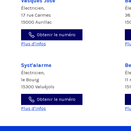
Vasques José
Ba
Électricien,
Él
17 rue Carmes
38
15000 Aurillac
15
Obtenir le numéro
Plus d'infos
Pl
Syst'alarme
Be
Électricien,
Él
le Bourg
11
15300 Valuéjols
15
Obtenir le numéro
Plus d'infos
Pl