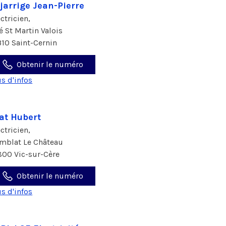
jarrige Jean-Pierre
ectricien,
té St Martin Valois
310 Saint-Cernin
Obtenir le numéro
us d'infos
at Hubert
ectricien,
mblat Le Château
800 Vic-sur-Cère
Obtenir le numéro
us d'infos