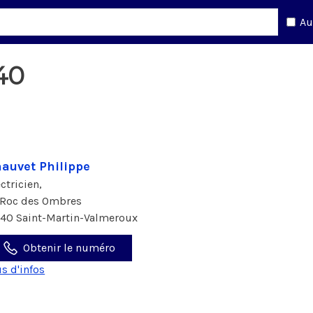
Au
40
auvet Philippe
ectricien,
 Roc des Ombres
140 Saint-Martin-Valmeroux
Obtenir le numéro
us d'infos