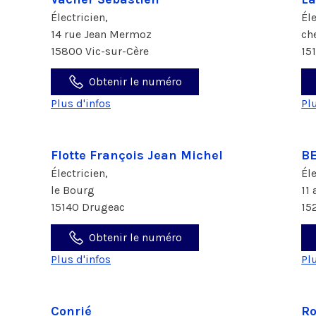
Électricien,
Él
14 rue Jean Mermoz
ch
15800 Vic-sur-Cère
15
Obtenir le numéro
Plus d'infos
Pl
Flotte François Jean Michel
B
Électricien,
Él
le Bourg
11
15140 Drugeac
15
Obtenir le numéro
Plus d'infos
Pl
Conrié
Ro