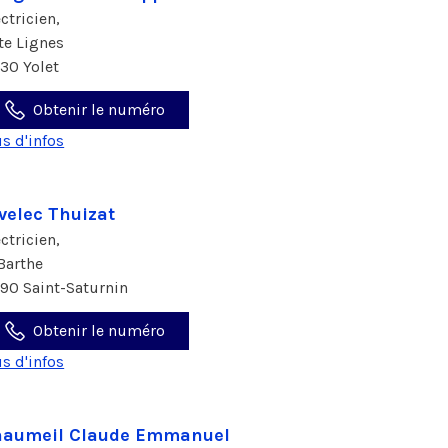
ectricien,
rte Lignes
130 Yolet
Obtenir le numéro
us d'infos
velec Thuizat
ectricien,
 Barthe
190 Saint-Saturnin
Obtenir le numéro
us d'infos
haumeil Claude Emmanuel