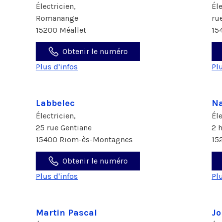
Électricien,
Él
Romanange
ru
15200 Méallet
15
Obtenir le numéro
Plus d'infos
Pl
Labbelec
Na
Électricien,
Él
25 rue Gentiane
2 
15400 Riom-ès-Montagnes
15
Obtenir le numéro
Plus d'infos
Pl
Martin Pascal
Jo