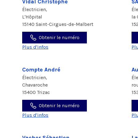
Vidal Christophe
SA
Électricien,
Él
L'Hôpital
la
15140 Saint-Cirgues-de-Malbert
15
Obtenir le numéro
Plus d'infos
Pl
Compte André
Au
Électricien,
Él
Chavaroche
ro
15400 Trizac
15
Obtenir le numéro
Plus d'infos
Pl
Vacher Sébastien
La