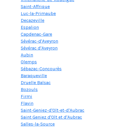
Saint-Affrique
Luc-la-Primaube
Decazeville
Espalion
Capdenac-Gare
Sévérac-d'Aveyron
Sévérac d'Aveyron
Aubin
Olemps
Sébazac-Concourès
Baraqueville
Druelle Balsac
Bozouls
Firmi
Flavin
Saint-Geniez-d'Olt-et-d'Aubrac
Saint Geniez d'Olt et d'Aubrac
Salles-la-Source