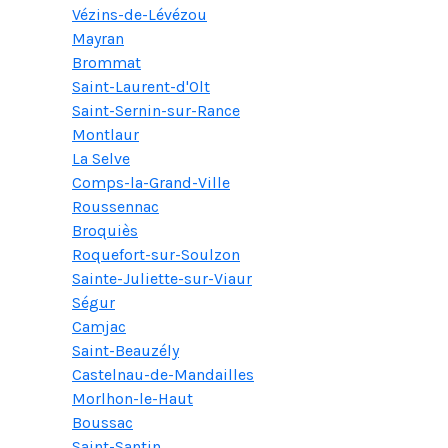
Vézins-de-Lévézou
Mayran
Brommat
Saint-Laurent-d'Olt
Saint-Sernin-sur-Rance
Montlaur
La Selve
Comps-la-Grand-Ville
Roussennac
Broquiès
Roquefort-sur-Soulzon
Sainte-Juliette-sur-Viaur
Ségur
Camjac
Saint-Beauzély
Castelnau-de-Mandailles
Morlhon-le-Haut
Boussac
Saint-Santin