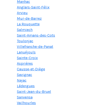
Manhac
Anglars-Saint-Félix
Arvieu
Mur-de-Barrez
La Rouquette
Salmiech
Saint-Amans-des-Cots
Toulonjac
Villefranche-de-Panat
Lanuéjouls
Sainte-Croix
Asprières
Causse-et-Diège
Savignac
Najac
Lédergues
Saint-Jean-du-Bruel
Sanvensa
Vailhourles