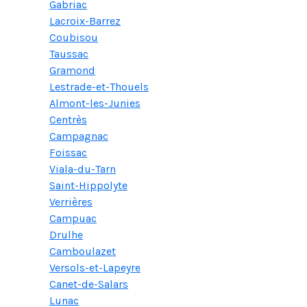
Gabriac
Lacroix-Barrez
Coubisou
Taussac
Gramond
Lestrade-et-Thouels
Almont-les-Junies
Centrès
Campagnac
Foissac
Viala-du-Tarn
Saint-Hippolyte
Verrières
Campuac
Drulhe
Camboulazet
Versols-et-Lapeyre
Canet-de-Salars
Lunac