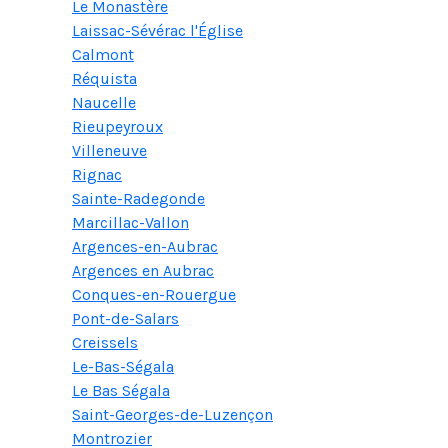
Le Monastère
Laissac-Sévérac l'Église
Calmont
Réquista
Naucelle
Rieupeyroux
Villeneuve
Rignac
Sainte-Radegonde
Marcillac-Vallon
Argences-en-Aubrac
Argences en Aubrac
Conques-en-Rouergue
Pont-de-Salars
Creissels
Le-Bas-Ségala
Le Bas Ségala
Saint-Georges-de-Luzençon
Montrozier