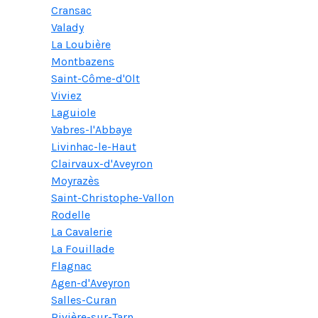
Cransac
Valady
La Loubière
Montbazens
Saint-Côme-d'Olt
Viviez
Laguiole
Vabres-l'Abbaye
Livinhac-le-Haut
Clairvaux-d'Aveyron
Moyrazès
Saint-Christophe-Vallon
Rodelle
La Cavalerie
La Fouillade
Flagnac
Agen-d'Aveyron
Salles-Curan
Rivière-sur-Tarn