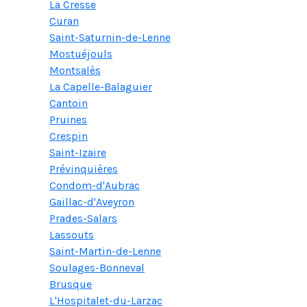
La Cresse
Curan
Saint-Saturnin-de-Lenne
Mostuéjouls
Montsalès
La Capelle-Balaguier
Cantoin
Pruines
Crespin
Saint-Izaire
Prévinquières
Condom-d'Aubrac
Gaillac-d'Aveyron
Prades-Salars
Lassouts
Saint-Martin-de-Lenne
Soulages-Bonneval
Brusque
L'Hospitalet-du-Larzac