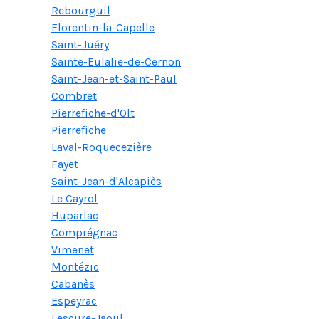
Rebourguil
Florentin-la-Capelle
Saint-Juéry
Sainte-Eulalie-de-Cernon
Saint-Jean-et-Saint-Paul
Combret
Pierrefiche-d'Olt
Pierrefiche
Laval-Roquecezière
Fayet
Saint-Jean-d'Alcapiès
Le Cayrol
Huparlac
Comprégnac
Vimenet
Montézic
Cabanès
Espeyrac
Lescure-Jaoul