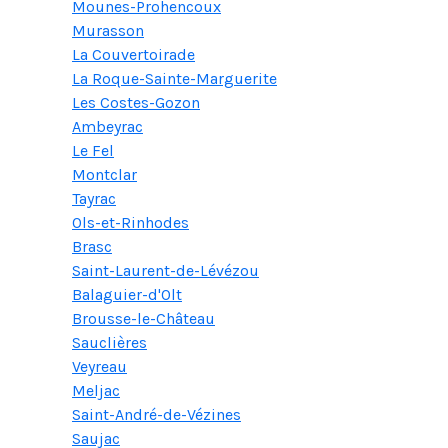
Mounes-Prohencoux
Murasson
La Couvertoirade
La Roque-Sainte-Marguerite
Les Costes-Gozon
Ambeyrac
Le Fel
Montclar
Tayrac
Ols-et-Rinhodes
Brasc
Saint-Laurent-de-Lévézou
Balaguier-d'Olt
Brousse-le-Château
Sauclières
Veyreau
Meljac
Saint-André-de-Vézines
Saujac