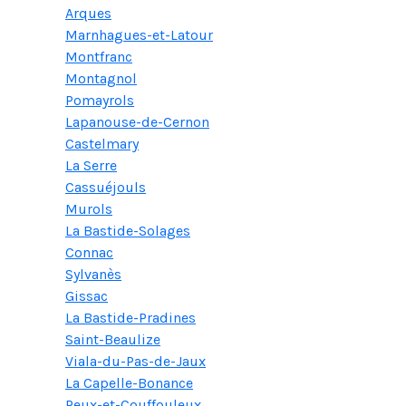
Arques
Marnhagues-et-Latour
Montfranc
Montagnol
Pomayrols
Lapanouse-de-Cernon
Castelmary
La Serre
Cassuéjouls
Murols
La Bastide-Solages
Connac
Sylvanès
Gissac
La Bastide-Pradines
Saint-Beaulize
Viala-du-Pas-de-Jaux
La Capelle-Bonance
Peux-et-Couffouleux