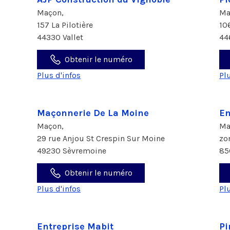
Maçon,
Ma
157 La Pilotière
10
44330 Vallet
44
Obtenir le numéro
Plus d'infos
Pl
Maçonnerie De La Moine
En
Maçon,
Ma
29 rue Anjou St Crespin Sur Moine
zo
49230 Sèvremoine
85
Obtenir le numéro
Plus d'infos
Pl
Entreprise Mabit
Pi