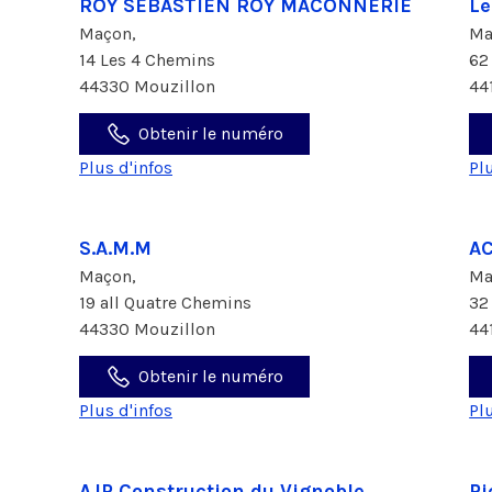
ROY SEBASTIEN ROY MACONNERIE
Le
Maçon,
Ma
14 Les 4 Chemins
62
44330 Mouzillon
44
Obtenir le numéro
Plus d'infos
Pl
S.A.M.M
A
Maçon,
Ma
19 all Quatre Chemins
32
44330 Mouzillon
44
Obtenir le numéro
Plus d'infos
Pl
AJP Construction du Vignoble
Pi