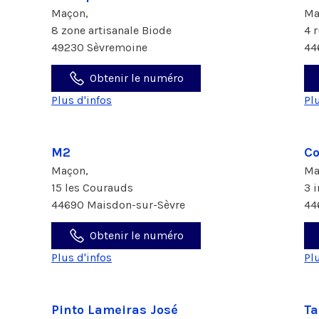
Maçon,
Ma
8 zone artisanale Biode
4 
49230 Sèvremoine
44
Obtenir le numéro
Plus d'infos
Pl
M2
Co
Maçon,
Ma
15 les Courauds
3 
44690 Maisdon-sur-Sèvre
44
Obtenir le numéro
Plus d'infos
Pl
Pinto Lameiras José
Ta