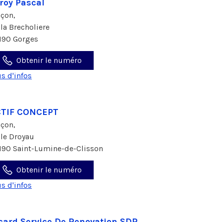
roy Pascal
çon,
 la Brecholiere
190 Gorges
Obtenir le numéro
us d'infos
CTIF CONCEPT
çon,
 le Droyau
190 Saint-Lumine-de-Clisson
Obtenir le numéro
us d'infos
card Service De Renovation SDR