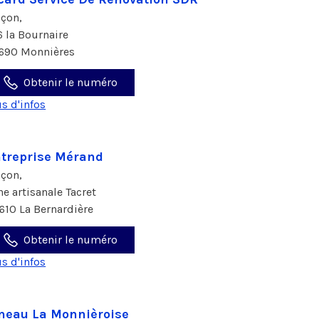
çon,
6 la Bournaire
690 Monnières
Obtenir le numéro
us d'infos
treprise Mérand
çon,
ne artisanale Tacret
610 La Bernardière
Obtenir le numéro
us d'infos
neau La Monnièroise