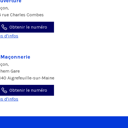
uverture
çon,
4 rue Charles Combes
Obtenir le numéro
us d'infos
JMaçonnerie
çon,
chem Gare
140 Aigrefeuille-sur-Maine
Obtenir le numéro
us d'infos