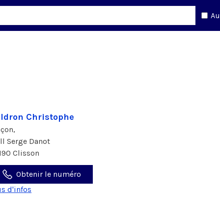
Au
ldron Christophe
çon,
all Serge Danot
190 Clisson
Obtenir le numéro
us d'infos