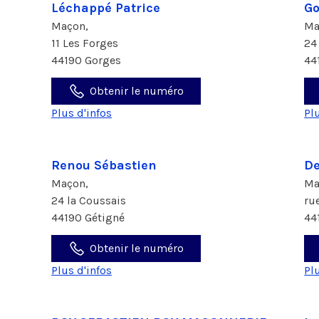
Léchappé Patrice
Go
Maçon,
Ma
11 Les Forges
24
44190 Gorges
44
Obtenir le numéro
Plus d'infos
Pl
Renou Sébastien
De
Maçon,
Ma
24 la Coussais
ru
44190 Gétigné
44
Obtenir le numéro
Plus d'infos
Pl