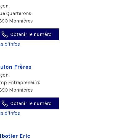
çon,
rue Quarterons
690 Monnières
Obtenir le numéro
us d'infos
ulon Frères
çon,
imp Entrepreneurs
690 Monnières
Obtenir le numéro
us d'infos
lbotier Eric