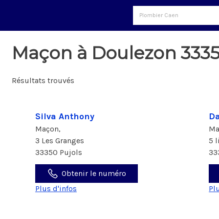
Maçon à Doulezon 333
Résultats trouvés
Silva Anthony
Da
Maçon,
Ma
3 Les Granges
5 l
33350 Pujols
33
Obtenir le numéro
Plus d'infos
Pl