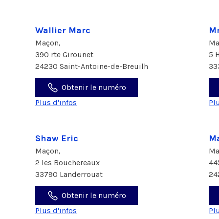
Wallier Marc
M
Maçon,
Ma
390 rte Girounet
5 
24230 Saint-Antoine-de-Breuilh
33
Obtenir le numéro
Plus d'infos
Pl
Shaw Eric
Ma
Maçon,
Ma
2 les Bouchereaux
44
33790 Landerrouat
24
Obtenir le numéro
Plus d'infos
Pl