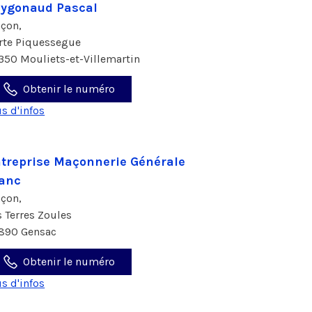
ygonaud Pascal
çon,
 rte Piquessegue
350 Mouliets-et-Villemartin
Obtenir le numéro
us d'infos
treprise Maçonnerie Générale
anc
çon,
s Terres Zoules
890 Gensac
Obtenir le numéro
us d'infos