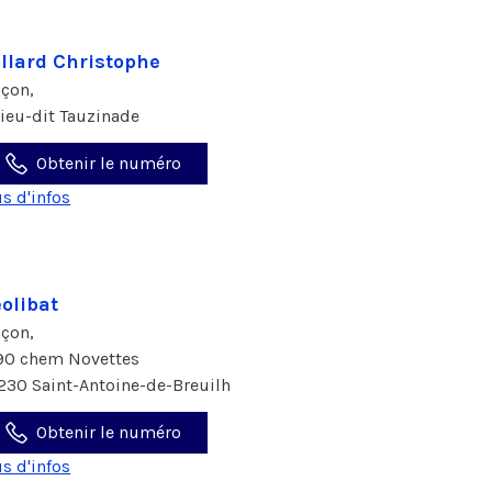
llard Christophe
çon,
 lieu-dit Tauzinade
Obtenir le numéro
us d'infos
olibat
çon,
90 chem Novettes
230 Saint-Antoine-de-Breuilh
Obtenir le numéro
us d'infos