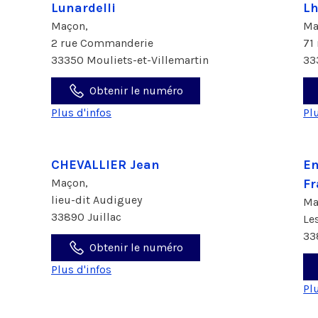
Lunardelli
Lh
Maçon,
Ma
2 rue Commanderie
71
33350 Mouliets-et-Villemartin
33
Obtenir le numéro
Plus d'infos
Pl
CHEVALLIER Jean
En
Maçon,
Fr
lieu-dit Audiguey
Ma
33890 Juillac
Le
33
Obtenir le numéro
Plus d'infos
Pl