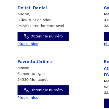
Delteil Daniel
Ga
Maçon,
Ma
3 lieu-dit Fonladan
4 
24230 Lamothe-Montravel
33
Obtenir le numéro
Plus d'infos
Pl
Favretto Jérôme
En
Maçon,
As
5 chem Jourget
D'
24230 Montcaret
Ma
53
Obtenir le numéro
33
Plus d'infos