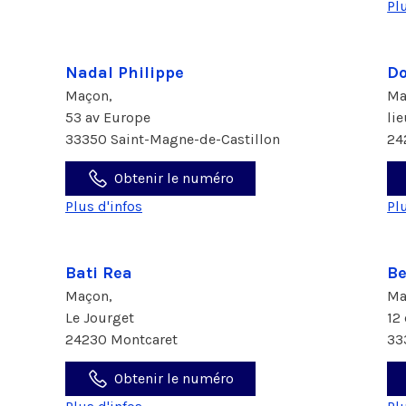
Pl
Nadal Philippe
Do
Maçon,
Ma
53 av Europe
lie
33350 Saint-Magne-de-Castillon
24
Obtenir le numéro
Plus d'infos
Pl
Bati Rea
Be
Maçon,
Ma
Le Jourget
12
24230 Montcaret
33
Obtenir le numéro