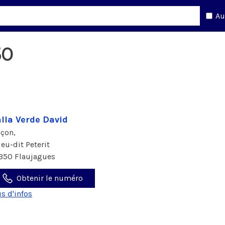
Au
50
lla Verde David
çon,
ieu-dit Peterit
350 Flaujagues
Obtenir le numéro
us d'infos