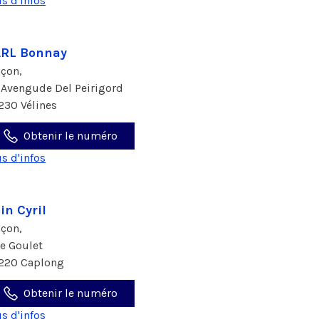
us d'infos
ARL Bonnay
çon,
 Avengude Del Peirigord
230 Vélines
Obtenir le numéro
us d'infos
in Cyril
çon,
Le Goulet
220 Caplong
Obtenir le numéro
us d'infos