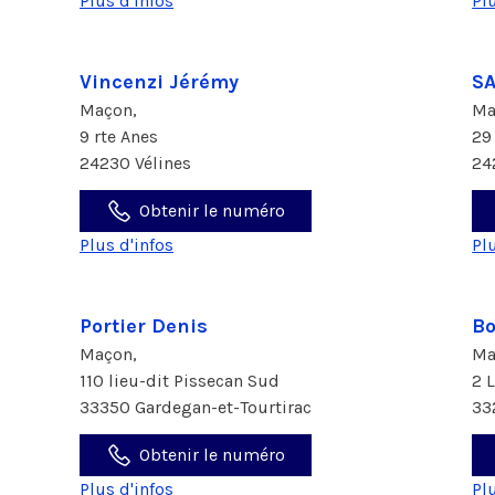
Plus d'infos
Pl
Vincenzi Jérémy
S
Maçon,
Ma
9 rte Anes
29
24230 Vélines
24
Obtenir le numéro
Plus d'infos
Pl
Portier Denis
Bo
Maçon,
Ma
110 lieu-dit Pissecan Sud
2 
33350 Gardegan-et-Tourtirac
33
Obtenir le numéro
Plus d'infos
Pl