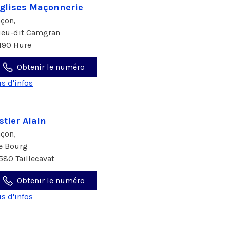
glises Maçonnerie
çon,
lieu-dit Camgran
190 Hure
Obtenir le numéro
us d'infos
stier Alain
çon,
le Bourg
580 Taillecavat
Obtenir le numéro
us d'infos