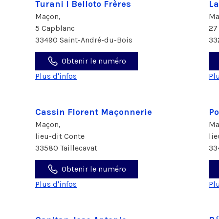
Turani I Belloto Frères
La
Maçon,
Ma
5 Capblanc
27
33490 Saint-André-du-Bois
33
Obtenir le numéro
Plus d'infos
Pl
Cassin Florent Maçonnerie
P
Maçon,
Ma
lieu-dit Conte
li
33580 Taillecavat
33
Obtenir le numéro
Plus d'infos
Pl