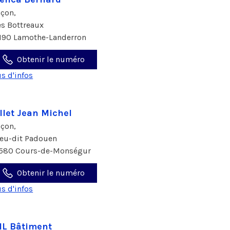
çon,
les Bottreaux
190 Lamothe-Landerron
Obtenir le numéro
us d'infos
llet Jean Michel
çon,
lieu-dit Padouen
580 Cours-de-Monségur
Obtenir le numéro
us d'infos
L Bâtiment