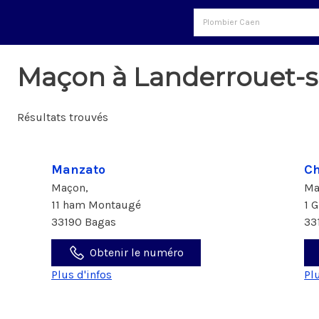
Maçon à Landerrouet-s
Résultats trouvés
Manzato
Ch
Maçon,
Ma
11 ham Montaugé
1 
33190 Bagas
33
Obtenir le numéro
Plus d'infos
Pl