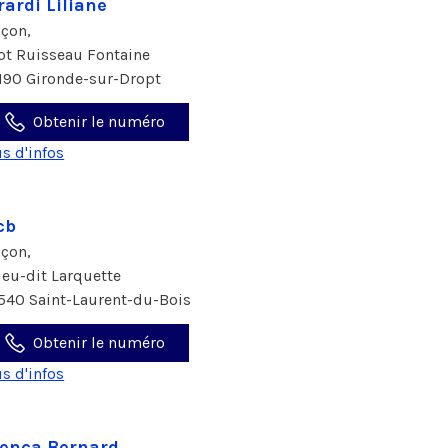
rardi Liliane
çon,
lot Ruisseau Fontaine
190 Gironde-sur-Dropt
Obtenir le numéro
us d'infos
cb
çon,
lieu-dit Larquette
540 Saint-Laurent-du-Bois
Obtenir le numéro
us d'infos
enca Bernard