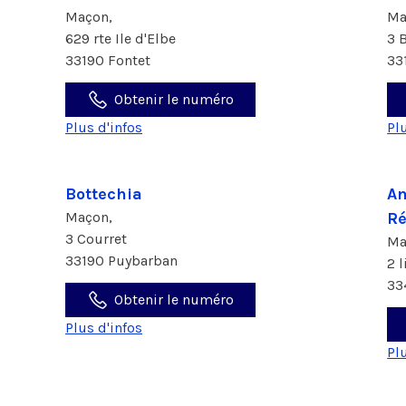
Maçon,
Ma
629 rte Ile d'Elbe
3 
33190 Fontet
33
Obtenir le numéro
Plus d'infos
Pl
Bottechia
An
Maçon,
Ré
3 Courret
Ma
33190 Puybarban
2 l
33
Obtenir le numéro
Plus d'infos
Pl