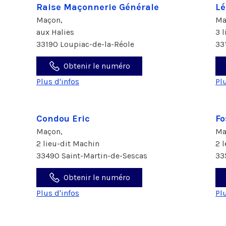
Raise Maçonnerie Générale
Lé
Maçon,
Ma
aux Halies
3 
33190 Loupiac-de-la-Réole
33
Obtenir le numéro
Plus d'infos
Pl
Condou Eric
Fo
Maçon,
Ma
2 lieu-dit Machin
2 
33490 Saint-Martin-de-Sescas
33
Obtenir le numéro
Plus d'infos
Pl