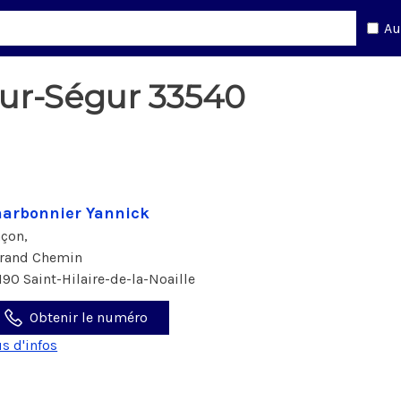
Au
ur-Ségur 33540
arbonnier Yannick
çon,
Grand Chemin
190 Saint-Hilaire-de-la-Noaille
Obtenir le numéro
us d'infos