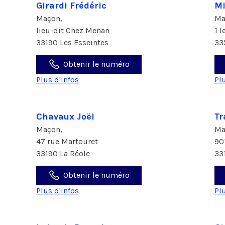
Girardi Frédéric
Mi
Maçon,
Ma
lieu-dit Chez Menan
1 
33190 Les Esseintes
33
Obtenir le numéro
Plus d'infos
Pl
Chavaux Joël
Tr
Maçon,
Ma
47 rue Martouret
90
33190 La Réole
33
Obtenir le numéro
Plus d'infos
Pl