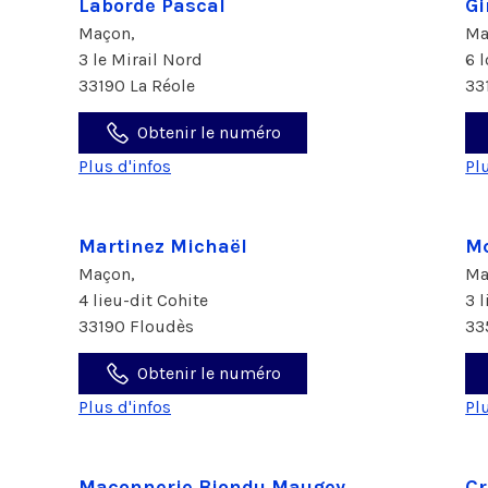
Laborde Pascal
Gi
Maçon,
Ma
3 le Mirail Nord
6 
33190 La Réole
33
Obtenir le numéro
Plus d'infos
Pl
Martinez Michaël
M
Maçon,
Ma
4 lieu-dit Cohite
3 
33190 Floudès
33
Obtenir le numéro
Plus d'infos
Pl
Maconnerie Biondu Maugey
Cr