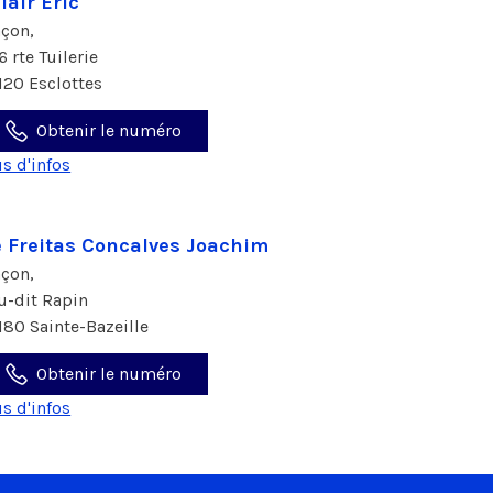
lair Eric
çon,
6 rte Tuilerie
120 Esclottes
Obtenir le numéro
us d'infos
 Freitas Concalves Joachim
çon,
eu-dit Rapin
180 Sainte-Bazeille
Obtenir le numéro
us d'infos