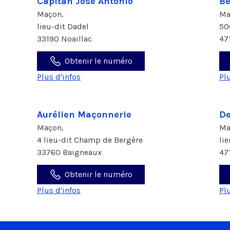
Capitan Jose Antonio
Bé
Maçon,
Ma
lieu-dit Dadel
50
33190 Noaillac
47
Obtenir le numéro
Plus d'infos
Pl
Aurélien Maçonnerie
De
Maçon,
Ma
4 lieu-dit Champ de Bergère
li
33760 Baigneaux
47
Obtenir le numéro
Plus d'infos
Pl