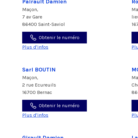
Pairault Damien
Ro
Maçon,
Ma
7 av Gare
li
86400 Saint-Saviol
16
Obtenir le numéro
Plus d'infos
Pl
Sarl BOUTIN
MO
Maçon,
Ma
2 rue Ecureuils
Ch
16700 Bernac
86
Obtenir le numéro
Plus d'infos
Pl
Girault Damien
La