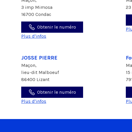
Maçon,
Ma
3 imp Mimosa
23
16700 Condac
Obtenir le numéro
Pl
Plus d'infos
JOSSE PIERRE
Fo
Maçon,
Ma
lieu-dit Malboeuf
15
86400 Lizant
79
Obtenir le numéro
Plus d'infos
Pl