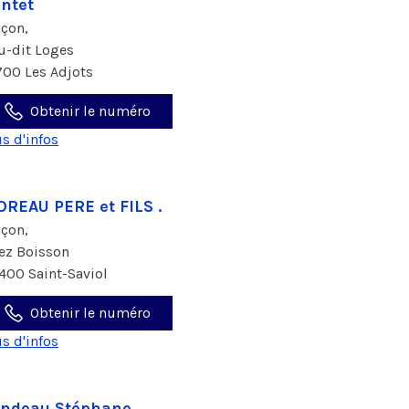
ntet
çon,
eu-dit Loges
700 Les Adjots
Obtenir le numéro
us d'infos
REAU PERE et FILS .
çon,
ez Boisson
400 Saint-Saviol
Obtenir le numéro
us d'infos
ndeau Stéphane