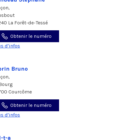
çon,
osbout
240 La Forêt-de-Tessé
Obtenir le numéro
us d'infos
rin Bruno
çon,
 Bourg
700 Courcôme
Obtenir le numéro
us d'infos
d-t-a