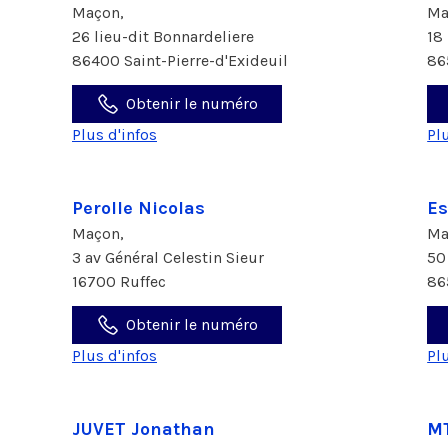
Maçon,
Ma
26 lieu-dit Bonnardeliere
18 
86400 Saint-Pierre-d'Exideuil
86
Obtenir le numéro
Plus d'infos
Pl
Perolle Nicolas
Es
Maçon,
Ma
3 av Général Celestin Sieur
50
16700 Ruffec
86
Obtenir le numéro
Plus d'infos
Pl
JUVET Jonathan
M