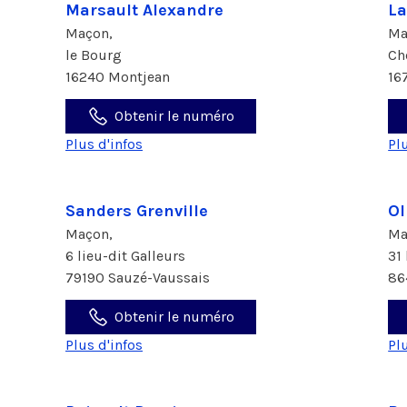
Marsault Alexandre
La
Maçon,
Ma
le Bourg
Ch
16240 Montjean
16
Obtenir le numéro
Plus d'infos
Pl
Sanders Grenville
Ol
Maçon,
Ma
6 lieu-dit Galleurs
31 
79190 Sauzé-Vaussais
86
Obtenir le numéro
Plus d'infos
Pl