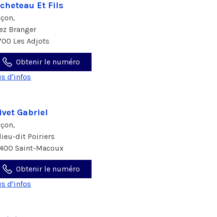
cheteau Et Fils
çon,
ez Branger
700 Les Adjots
Obtenir le numéro
us d'infos
ivet Gabriel
çon,
lieu-dit Poiriers
400 Saint-Macoux
Obtenir le numéro
us d'infos