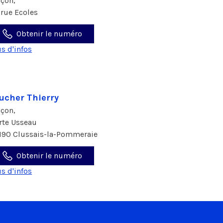
çon,
 rue Ecoles
Obtenir le numéro
us d'infos
ucher Thierry
çon,
 rte Usseau
190 Clussais-la-Pommeraie
Obtenir le numéro
us d'infos