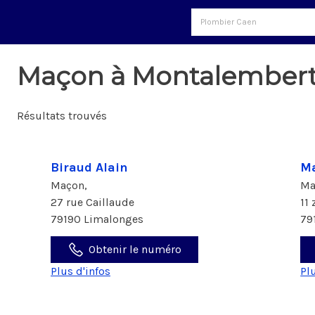
Maçon à Montalembert
Résultats trouvés
Biraud Alain
Ma
Maçon,
Ma
27 rue Caillaude
11
79190 Limalonges
79
Obtenir le numéro
Plus d'infos
Pl