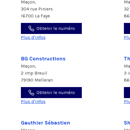
Maçon,
Ma
304 rue Piniers
32
16700 La Faye
86
Obtenir le numéro
Plus d'infos
Pl
BG Constructions
Th
Maçon,
Ma
2 imp Breuil
3 
79190 Melleran
86
Obtenir le numéro
Plus d'infos
Pl
Gauthier Sébastien
Sh