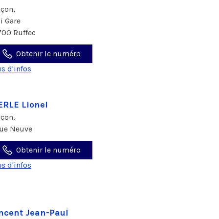
çon,
zi Gare
700 Ruffec
Obtenir le numéro
us d'infos
RLE Lionel
çon,
rue Neuve
Obtenir le numéro
us d'infos
ncent Jean-Paul