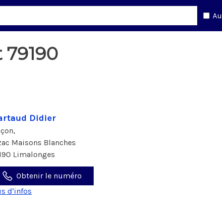
Au
 79190
rtaud Didier
çon,
 zac Maisons Blanches
190 Limalonges
Obtenir le numéro
us d'infos