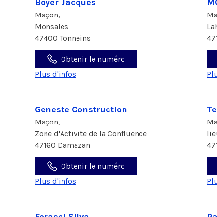
Boyer Jacques
MO
Maçon,
Ma
Monsales
La
47400 Tonneins
47
Obtenir le numéro
Plus d'infos
Pl
Geneste Construction
Te
Maçon,
Ma
Zone d'Activite de la Confluence
li
47160 Damazan
47
Obtenir le numéro
Plus d'infos
Pl
Forasol Silva
Pa