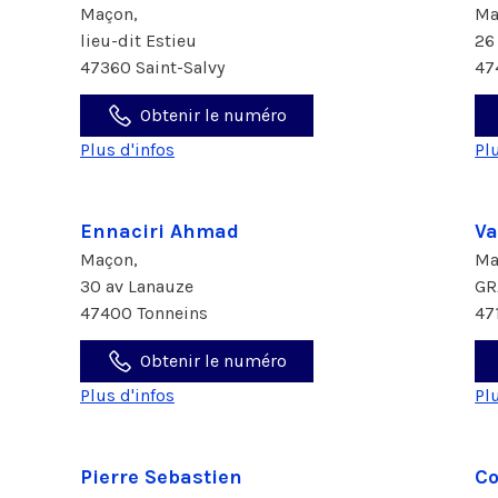
Maçon,
Ma
lieu-dit Estieu
26
47360 Saint-Salvy
47
Obtenir le numéro
Plus d'infos
Pl
Ennaciri Ahmad
Va
Maçon,
Ma
30 av Lanauze
GR
47400 Tonneins
47
Obtenir le numéro
Plus d'infos
Pl
Pierre Sebastien
Co