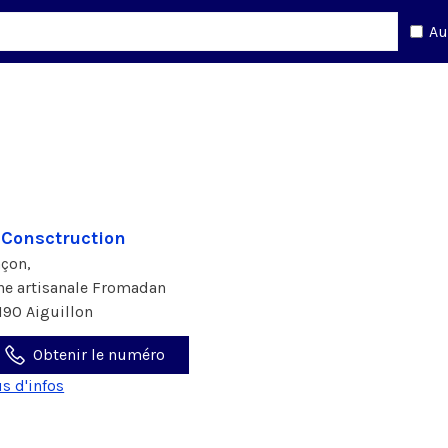
Au
 Consctruction
çon,
ne artisanale Fromadan
190 Aiguillon
Obtenir le numéro
us d'infos