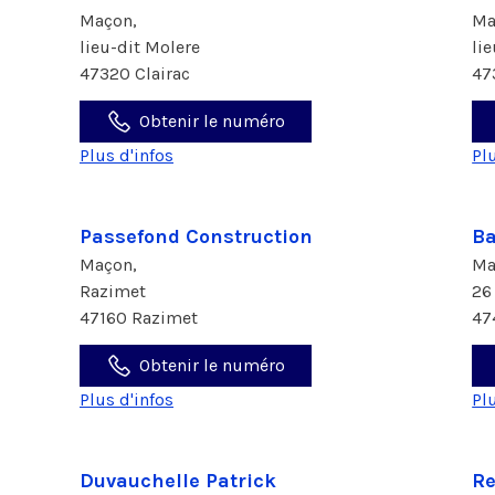
Maçon,
Ma
lieu-dit Molere
li
47320 Clairac
47
Obtenir le numéro
Plus d'infos
Pl
Passefond Construction
Ba
Maçon,
Ma
Razimet
26
47160 Razimet
47
Obtenir le numéro
Plus d'infos
Pl
Duvauchelle Patrick
Re