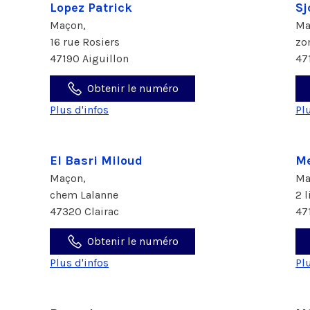
Lopez Patrick
Sj
Maçon,
Ma
16 rue Rosiers
zo
47190 Aiguillon
47
Obtenir le numéro
Plus d'infos
Pl
El Basri Miloud
Me
Maçon,
Ma
chem Lalanne
2 
47320 Clairac
47
Obtenir le numéro
Plus d'infos
Pl