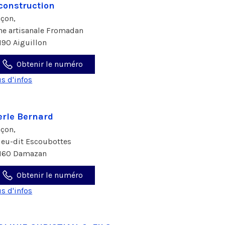
construction
çon,
ne artisanale Fromadan
190 Aiguillon
Obtenir le numéro
us d'infos
rle Bernard
çon,
lieu-dit Escoubottes
160 Damazan
Obtenir le numéro
us d'infos