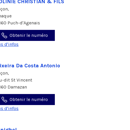
LINIE CHRISTIAN & FILS
çon,
haque
160 Puch-d'Agenais
Obtenir le numéro
us d'infos
ixeira Da Costa Antonio
çon,
eu-dit St Vincent
160 Damazan
Obtenir le numéro
us d'infos
nighel