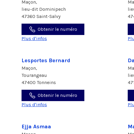
Maçon,
Ma
lieu-dit Dominipech
li
47360 Saint-Salvy
47
Obtenir le numéro
Plus d'infos
Pl
Lesportes Bernard
Da
Maçon,
Ma
Tourangeau
li
47400 Tonneins
47
Obtenir le numéro
Plus d'infos
Pl
Ejja Asmaa
Ma