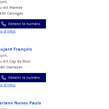
çon,
eu-dit Marede
430 Calonges
Obtenir le numéro
us d'infos
ujard François
çon,
eu-dit Cap de Bosc
160 Damazan
Obtenir le numéro
us d'infos
riano Nunes Paulo