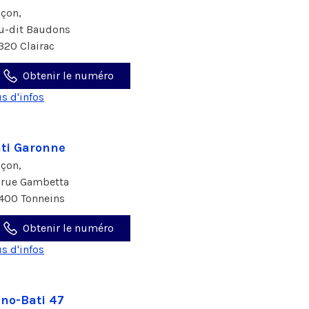
çon,
eu-dit Baudons
320 Clairac
Obtenir le numéro
us d'infos
ti Garonne
çon,
 rue Gambetta
400 Tonneins
Obtenir le numéro
us d'infos
no-Bati 47