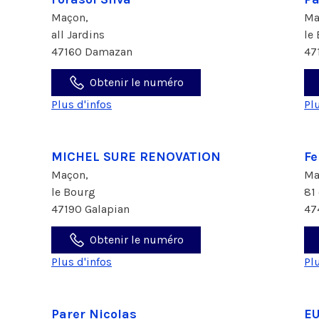
Maçon,
Ma
all Jardins
le
47160 Damazan
47
Obtenir le numéro
Plus d'infos
Pl
MICHEL SURE RENOVATION
Fe
Maçon,
Ma
le Bourg
81
47190 Galapian
47
Obtenir le numéro
Plus d'infos
Pl
Parer Nicolas
EU