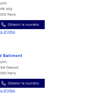
çon,
ité Joly
000 Paris
Obtenir le numéro
us d'infos
d Batiment
çon,
 bd Davout
000 Paris
Obtenir le numéro
us d'infos