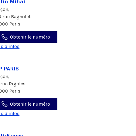
tin Mihai
çon,
0 rue Bagnolet
000 Paris
Obtenir le numéro
us d'infos
 PARIS
çon,
 rue Rigoles
000 Paris
Obtenir le numéro
us d'infos
ti-Neuve