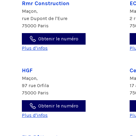
Rmr Construction
EC
Maçon,
Ma
rue Dupont de l'Eure
2 
75000 Paris
75
Obtenir le numéro
Plus d'infos
Pl
HGF
Ce
Maçon,
Ma
97 rue Orfila
17
75000 Paris
75
Obtenir le numéro
Plus d'infos
Pl