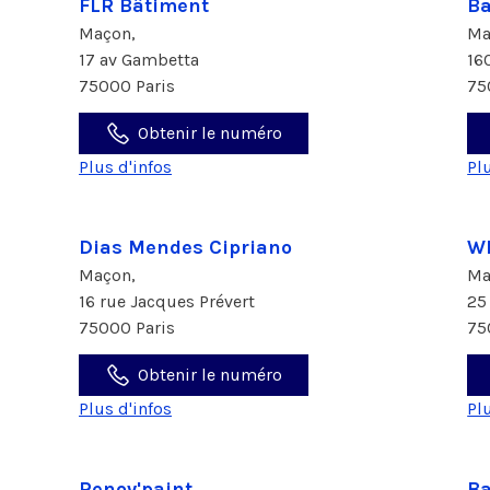
FLR Bâtiment
Ba
Maçon,
Ma
17 av Gambetta
16
75000 Paris
75
Obtenir le numéro
Plus d'infos
Pl
Dias Mendes Cipriano
WP
Maçon,
Ma
16 rue Jacques Prévert
25
75000 Paris
75
Obtenir le numéro
Plus d'infos
Pl
Renov'paint
Ba