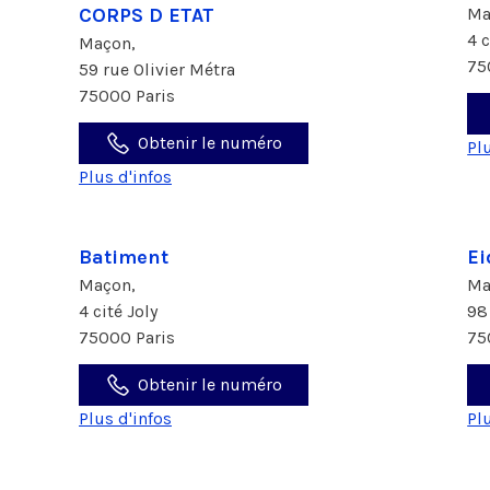
CORPS D ETAT
Ma
4 c
Maçon,
75
59 rue Olivier Métra
75000 Paris
Obtenir le numéro
Pl
Plus d'infos
Batiment
Ei
Maçon,
Ma
4 cité Joly
98
75000 Paris
75
Obtenir le numéro
Plus d'infos
Pl