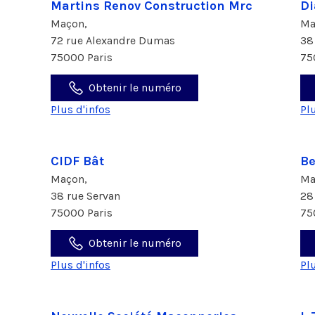
Martins Renov Construction Mrc
Di
Maçon,
Ma
72 rue Alexandre Dumas
38
75000 Paris
75
Obtenir le numéro
Plus d'infos
Pl
CIDF Bât
Be
Maçon,
Ma
38 rue Servan
28
75000 Paris
75
Obtenir le numéro
Plus d'infos
Pl