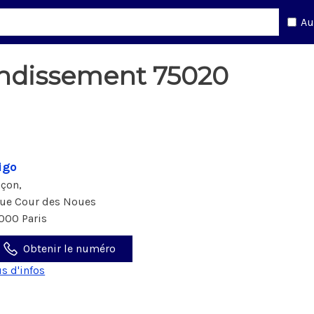
Au
ondissement 75020
igo
çon,
rue Cour des Noues
000 Paris
Obtenir le numéro
us d'infos