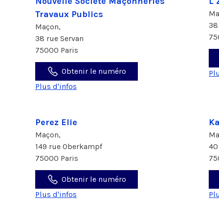
Nouvelle Société Maçonneries
L 
Travaux Publics
Ma
38
Maçon,
75
38 rue Servan
75000 Paris
Obtenir le numéro
Pl
Plus d'infos
Perez Elie
Ka
Maçon,
Ma
149 rue Oberkampf
40
75000 Paris
75
Obtenir le numéro
Plus d'infos
Pl