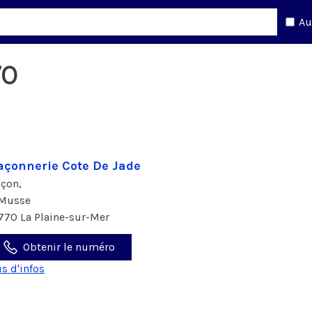
Au
70
çonnerie Cote De Jade
çon,
 Musse
770 La Plaine-sur-Mer
Obtenir le numéro
us d'infos