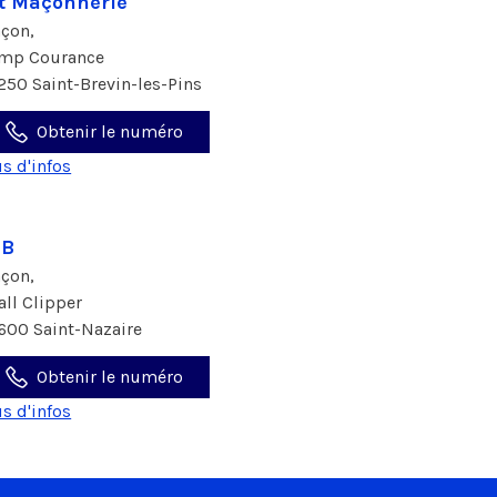
t Maçonnerie
çon,
imp Courance
250 Saint-Brevin-les-Pins
Obtenir le numéro
us d'infos
2B
çon,
 all Clipper
600 Saint-Nazaire
Obtenir le numéro
us d'infos