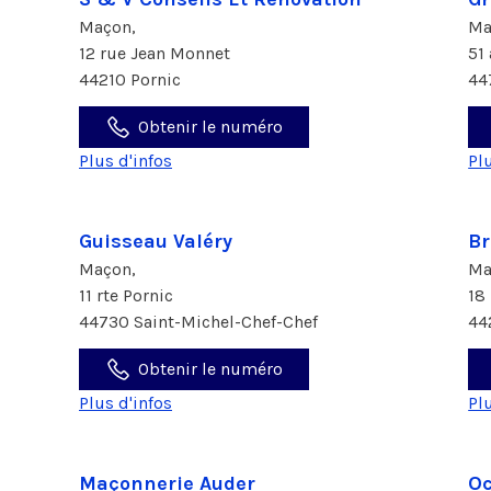
Maçon,
Ma
12 rue Jean Monnet
51
44210 Pornic
44
Obtenir le numéro
Plus d'infos
Pl
Guisseau Valéry
Br
Maçon,
Ma
11 rte Pornic
18
44730 Saint-Michel-Chef-Chef
44
Obtenir le numéro
Plus d'infos
Pl
Maçonnerie Auder
Oc