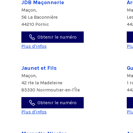
JDB Maçonnerie
A
Maçon,
Ma
56 La Baconnière
Le
44210 Pornic
44
Obtenir le numéro
Plus d'infos
Pl
Jaunet et Fils
Gu
Maçon,
Ma
42 rte la Madeleine
1 
85330 Noirmoutier-en-l'Île
44
Obtenir le numéro
Plus d'infos
Pl