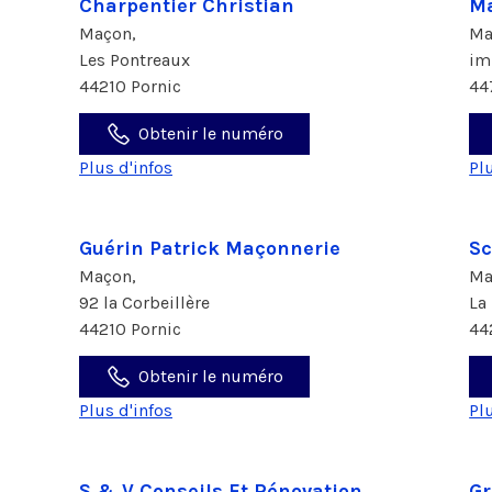
Charpentier Christian
Ma
Maçon,
Ma
Les Pontreaux
im
44210 Pornic
44
Obtenir le numéro
Plus d'infos
Pl
Guérin Patrick Maçonnerie
Sc
Maçon,
Ma
92 la Corbeillère
La
44210 Pornic
44
Obtenir le numéro
Plus d'infos
Pl
S & V Conseils Et Rénovation
Gr