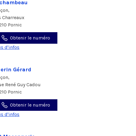
rchambeau
çon,
s Charreaux
210 Pornic
Obtenir le numéro
us d'infos
erin Gérard
çon,
rue René Guy Cadou
210 Pornic
Obtenir le numéro
us d'infos