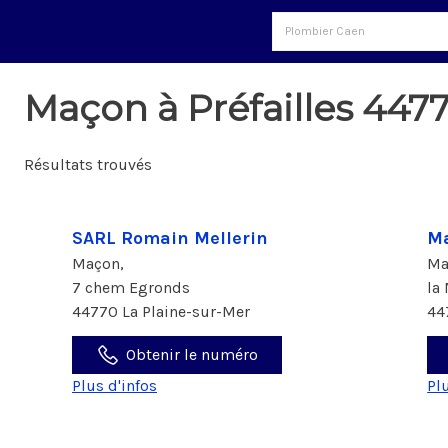
Maçon à Préfailles 447
Résultats trouvés
SARL Romain Mellerin
Ma
Maçon,
Ma
7 chem Egronds
la
44770 La Plaine-sur-Mer
44
Obtenir le numéro
Plus d'infos
Pl