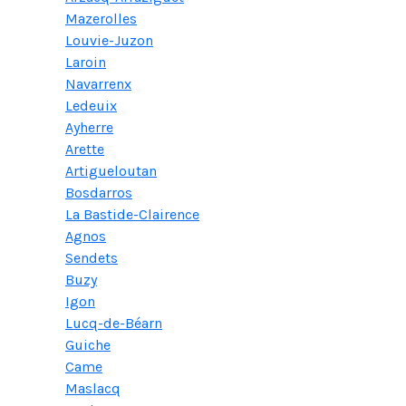
Mazerolles
Louvie-Juzon
Laroin
Navarrenx
Ledeuix
Ayherre
Arette
Artigueloutan
Bosdarros
La Bastide-Clairence
Agnos
Sendets
Buzy
Igon
Lucq-de-Béarn
Guiche
Came
Maslacq