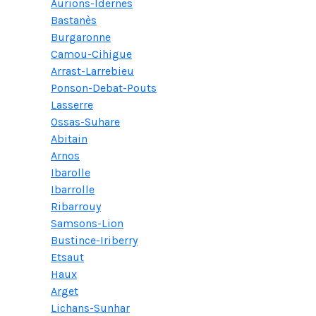
Aurions-Idernes
Bastanès
Burgaronne
Camou-Cihigue
Arrast-Larrebieu
Ponson-Debat-Pouts
Lasserre
Ossas-Suhare
Abitain
Arnos
Ibarolle
Ibarrolle
Ribarrouy
Samsons-Lion
Bustince-Iriberry
Etsaut
Haux
Arget
Lichans-Sunhar