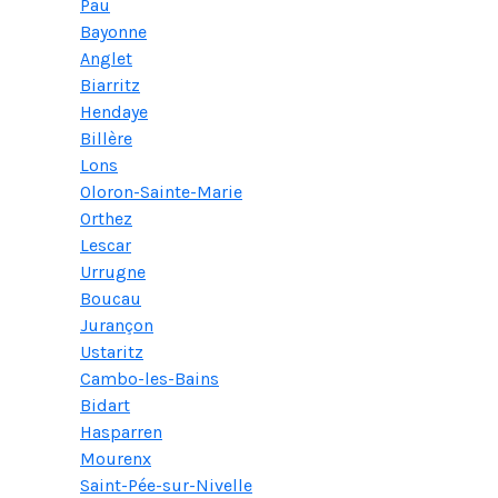
Pau
Bayonne
Anglet
Biarritz
Hendaye
Billère
Lons
Oloron-Sainte-Marie
Orthez
Lescar
Urrugne
Boucau
Jurançon
Ustaritz
Cambo-les-Bains
Bidart
Hasparren
Mourenx
Saint-Pée-sur-Nivelle