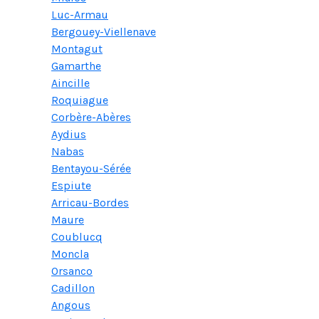
Luc-Armau
Bergouey-Viellenave
Montagut
Gamarthe
Aincille
Roquiague
Corbère-Abères
Aydius
Nabas
Bentayou-Sérée
Espiute
Arricau-Bordes
Maure
Coublucq
Moncla
Orsanco
Cadillon
Angous