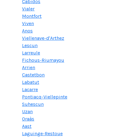
Cabidos
Vialer
Montfort
Viven
Anos
Viellenave-d'Arthez
Lescun
Larreule
Fichous-Riumayou
Arrien
Castetbon
Labatut
Lacarre
Pontiacq-Viellepinte
Suhescun
Uzan
Oraàs
Aast
Laguinge-Restoue