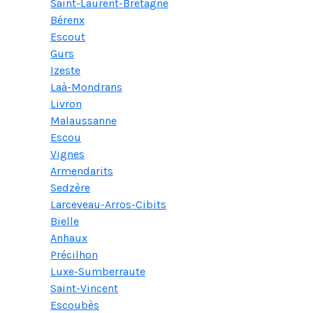
Saint-Laurent-Bretagne
Bérenx
Escout
Gurs
Izeste
Laà-Mondrans
Livron
Malaussanne
Escou
Vignes
Armendarits
Sedzère
Larceveau-Arros-Cibits
Bielle
Anhaux
Précilhon
Luxe-Sumberraute
Saint-Vincent
Escoubès