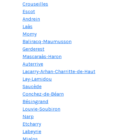
Crouseilles
Escot
Andrein
Laàs
Momy
Baliracq-Maumusson
Gerderest
Mascaraàs-Haron
Auterrive
Lacarry-Arhan-Charritte-de-Haut
Lay-Lamidou
Saucède
Conchez-de-Béarn
Bésingrand
Louvie-Soubiron
Narp
Etcharry
Labeyrie
Mialos