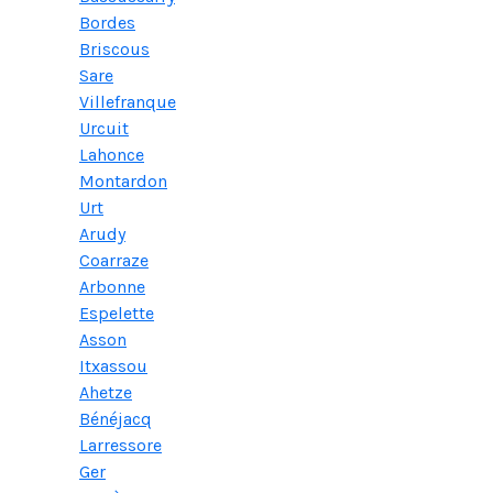
Bordes
Briscous
Sare
Villefranque
Urcuit
Lahonce
Montardon
Urt
Arudy
Coarraze
Arbonne
Espelette
Asson
Itxassou
Ahetze
Bénéjacq
Larressore
Ger