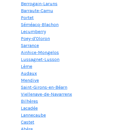
Berrogain-Laruns
Barraute-Camu
Portet
Séméacq-Blachon
Lecumberry
Poey-d'Oloron
Sarrance
Ainhice-Mongelos
Lussagnet-Lusson
Lème
Audaux
Mendive
Saint-Girons-en-Béarn
Viellenave-de-Navarrenx
Bilhères
Lacadée
Lannecaube
Castet
Abère