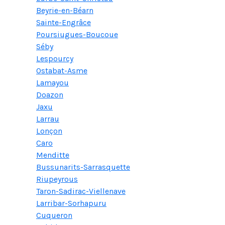
Beyrie-en-Béarn
Sainte-Engrâce
Poursiugues-Boucoue
Séby
Lespourcy
Ostabat-Asme
Lamayou
Doazon
Jaxu
Larrau
Lonçon
Caro
Menditte
Bussunarits-Sarrasquette
Riupeyrous
Taron-Sadirac-Viellenave
Larribar-Sorhapuru
Cuqueron