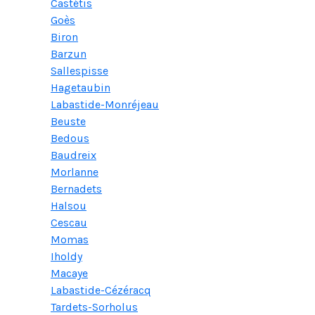
Castétis
Goès
Biron
Barzun
Sallespisse
Hagetaubin
Labastide-Monréjeau
Beuste
Bedous
Baudreix
Morlanne
Bernadets
Halsou
Cescau
Momas
Iholdy
Macaye
Labastide-Cézéracq
Tardets-Sorholus