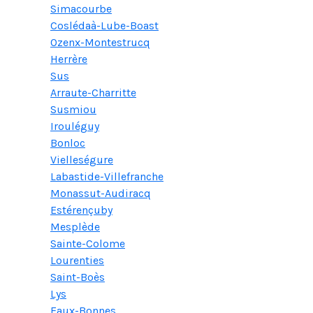
Simacourbe
Coslédaà-Lube-Boast
Ozenx-Montestrucq
Herrère
Sus
Arraute-Charritte
Susmiou
Irouléguy
Bonloc
Vielleségure
Labastide-Villefranche
Monassut-Audiracq
Estérençuby
Mesplède
Sainte-Colome
Lourenties
Saint-Boès
Lys
Eaux-Bonnes