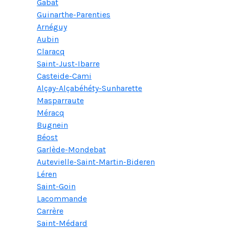
Gabat
Guinarthe-Parenties
Arnéguy
Aubin
Claracq
Saint-Just-Ibarre
Casteide-Cami
Alçay-Alçabéhéty-Sunharette
Masparraute
Méracq
Bugnein
Béost
Garlède-Mondebat
Autevielle-Saint-Martin-Bideren
Léren
Saint-Goin
Lacommande
Carrère
Saint-Médard