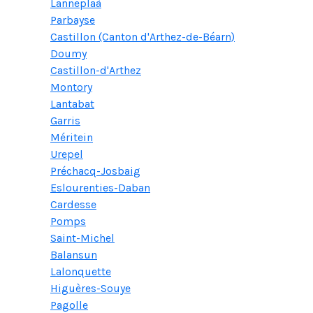
Lanneplaà
Parbayse
Castillon (Canton d'Arthez-de-Béarn)
Doumy
Castillon-d'Arthez
Montory
Lantabat
Garris
Méritein
Urepel
Préchacq-Josbaig
Eslourenties-Daban
Cardesse
Pomps
Saint-Michel
Balansun
Lalonquette
Higuères-Souye
Pagolle