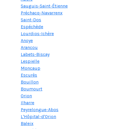
Sauguis-Saint-Étienne
Préchacq-Navarrenx
Saint-Dos
Espéchède
Lourdios-Ichère
Anoye
Arancou
Labets-Biscay
Lespielle
Moncaup
Escurès
Bouillon
Boumourt
Orion
Ilharre
Peyrelongue-Abos
L'Hôpital-d'Orion
Baleix