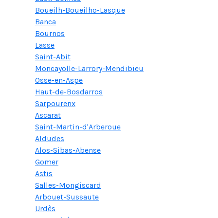
Boueilh-Boueilho-Lasque
Banca
Bournos
Lasse
Saint-Abit
Moncayolle-Larrory-Mendibieu
Osse-en-Aspe
Haut-de-Bosdarros
Sarpourenx
Ascarat
Saint-Martin-d'Arberoue
Aldudes
Alos-Sibas-Abense
Gomer
Astis
Salles-Mongiscard
Arbouet-Sussaute
Urdès