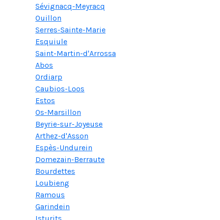
Sévignacq-Meyracq
Ouillon
Serres-Sainte-Marie
Esquiule
Saint-Martin-d'Arrossa
Abos
Ordiarp
Caubios-Loos
Estos
Os-Marsillon
Beyrie-sur-Joyeuse
Arthez-d'Asson
Espès-Undurein
Domezain-Berraute
Bourdettes
Loubieng
Ramous
Garindein
Isturits