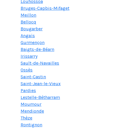
Louhossoa
Bruges-Capbis-Mifaget
Meillon
Bellocq
Bougarber
Angaïs
Gurmençon
Baigts-de-Béarn
Irissarry
Sault-de-Navailles
Ossès
Saint-Castin
Saint-Jean-le-Vieux
Pardies
Lestelle-Bétharram
Moumour
Mendionde
Thèze
Rontignon