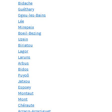
Bidache
Guéthary
Ogeu-les-Bains
Lée
Mirepeix
Boeil-Bezing
Uzein
Biriatou
Lagor
Laruns
Arbus
Bidos
Puyoô
Jatxou
Espoey
Montaut
Mont
Chéraute
Arzacq-Arraziguet