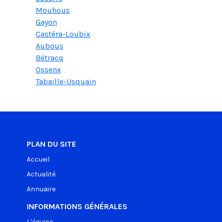
Mouhous
Gayon
Castéra-Loubix
Aubous
Bétracq
Ossenx
Tabaille-Usquain
PLAN DU SITE
Accueil
Actualité
Annuaire
INFORMATIONS GÉNÉRALES
L’équipe