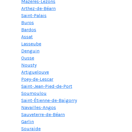
Mazères-Lezons
Arthez-de-Béarn
Saint-Palais
Buros
Bardos
Assat
Lasseube
Denguin
Ousse
Nousty
Artiguelouve
Poey-de-Lescar
Saint-Jean-Pied-de-Port
Soumoulou
Saint-Étienne-de-Baïgorry
Navailles-Angos
Sauveterre-de-Béarn
Garlin
Souraïde