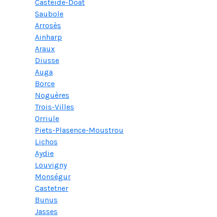
Casteide-Doat
Saubole
Arrosès
Ainharp
Araux
Diusse
Auga
Borce
Noguères
Trois-Villes
Orriule
Piets-Plasence-Moustrou
Lichos
Aydie
Louvigny
Monségur
Castetner
Bunus
Jasses