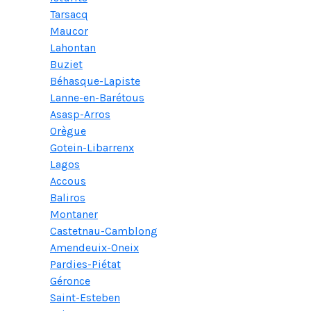
Tarsacq
Maucor
Lahontan
Buziet
Béhasque-Lapiste
Lanne-en-Barétous
Asasp-Arros
Orègue
Gotein-Libarrenx
Lagos
Accous
Baliros
Montaner
Castetnau-Camblong
Amendeuix-Oneix
Pardies-Piétat
Géronce
Saint-Esteben