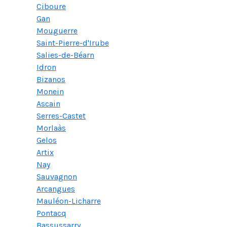
Ciboure
Gan
Mouguerre
Saint-Pierre-d'Irube
Salies-de-Béarn
Idron
Bizanos
Monein
Ascain
Serres-Castet
Morlaàs
Gelos
Artix
Nay
Sauvagnon
Arcangues
Mauléon-Licharre
Pontacq
Bassussarry