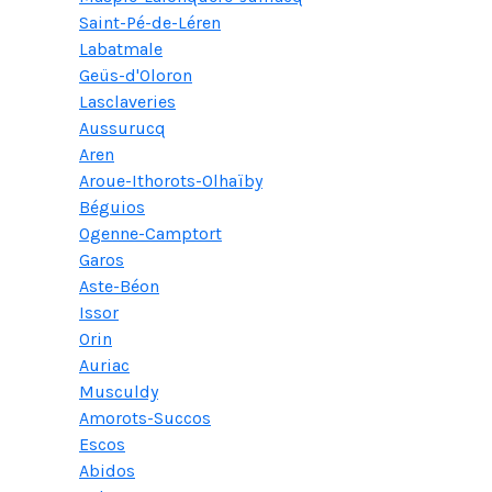
Saint-Pé-de-Léren
Labatmale
Geüs-d'Oloron
Lasclaveries
Aussurucq
Aren
Aroue-Ithorots-Olhaïby
Béguios
Ogenne-Camptort
Garos
Aste-Béon
Issor
Orin
Auriac
Musculdy
Amorots-Succos
Escos
Abidos