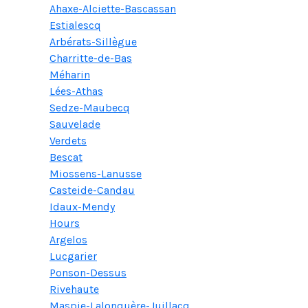
Ahaxe-Alciette-Bascassan
Estialescq
Arbérats-Sillègue
Charritte-de-Bas
Méharin
Lées-Athas
Sedze-Maubecq
Sauvelade
Verdets
Bescat
Miossens-Lanusse
Casteide-Candau
Idaux-Mendy
Hours
Argelos
Lucgarier
Ponson-Dessus
Rivehaute
Maspie-Lalonquère-Juillacq