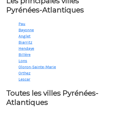
Les principales villes
Pyrénées-Atlantiques
Pau
Bayonne
Anglet
Biarritz
Hendaye
Billère
Lons
Oloron-Sainte-Marie
Orthez
Lescar
Toutes les villes Pyrénées-
Atlantiques