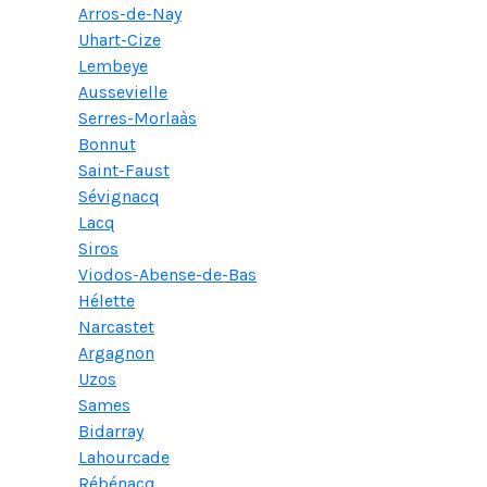
Arros-de-Nay
Uhart-Cize
Lembeye
Aussevielle
Serres-Morlaàs
Bonnut
Saint-Faust
Sévignacq
Lacq
Siros
Viodos-Abense-de-Bas
Hélette
Narcastet
Argagnon
Uzos
Sames
Bidarray
Lahourcade
Rébénacq