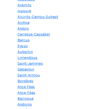
Aramits
Ispoure
Aïcirits-Camou-Suhast
Ainhoa
Aressy
Carresse-Cassaber
Barcus
Eysus
Aubertin
Limendous
Saint-Jammes
Gabaston
Saint-Armou
Bordères
Ance Féas
Ance-Féas
Barinque
Andoins