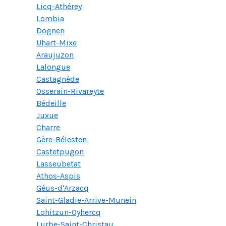
Licq-Athérey
Lombia
Dognen
Uhart-Mixe
Araujuzon
Lalongue
Castagnède
Osserain-Rivareyte
Bédeille
Juxue
Charre
Gère-Bélesten
Castetpugon
Lasseubetat
Athos-Aspis
Géus-d'Arzacq
Saint-Gladie-Arrive-Munein
Lohitzun-Oyhercq
Lurbe-Saint-Christau