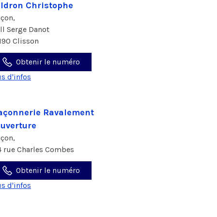
ldron Christophe
çon,
all Serge Danot
190 Clisson
Obtenir le numéro
us d'infos
çonnerie Ravalement
uverture
çon,
4 rue Charles Combes
Obtenir le numéro
us d'infos