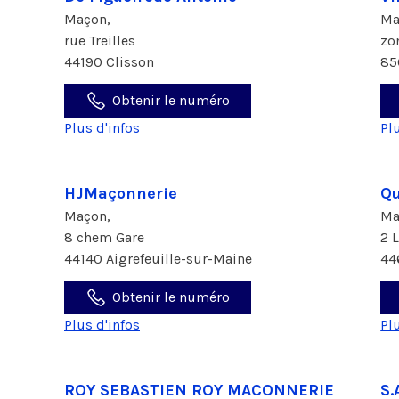
Maçon,
Ma
rue Treilles
zo
44190 Clisson
85
Obtenir le numéro
Plus d'infos
Pl
HJMaçonnerie
Q
Maçon,
Ma
8 chem Gare
2 
44140 Aigrefeuille-sur-Maine
44
Obtenir le numéro
Plus d'infos
Pl
ROY SEBASTIEN ROY MACONNERIE
S.