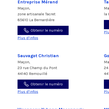
Entreprise Mérand
Ta
Maçon,
Ma
zone artisanale Tacret
la
85610 La Bernardière
Obtenir le numéro
Pl
Plus d'infos
Sauvaget Christian
Go
Maçon,
Ma
23 rue Champ du Pont
24
44140 Remouillé
44
Obtenir le numéro
Plus d'infos
Pl