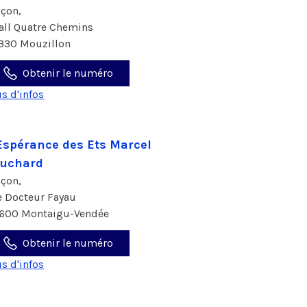
çon,
 all Quatre Chemins
330 Mouzillon
Obtenir le numéro
us d'infos
Espérance des Ets Marcel
auchard
çon,
e Docteur Fayau
600 Montaigu-Vendée
Obtenir le numéro
us d'infos