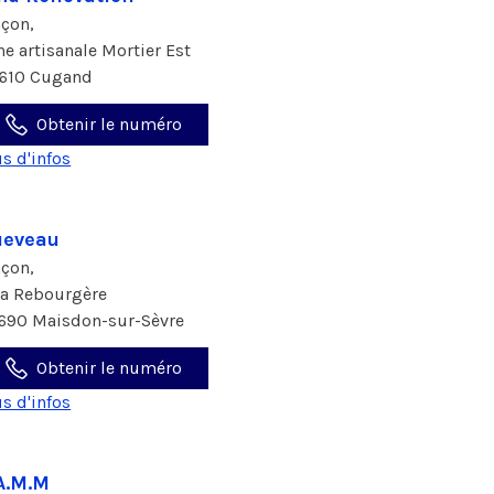
çon,
ne artisanale Mortier Est
610 Cugand
Obtenir le numéro
us d'infos
ueveau
çon,
La Rebourgère
690 Maisdon-sur-Sèvre
Obtenir le numéro
us d'infos
A.M.M