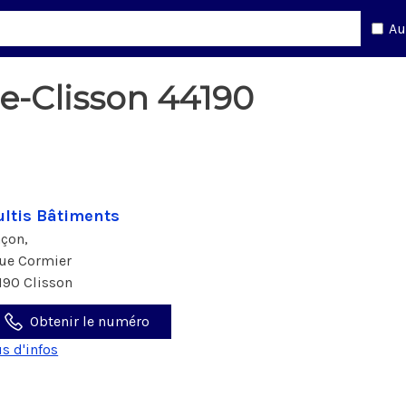
Au
de-Clisson 44190
ltis Bâtiments
çon,
rue Cormier
190 Clisson
Obtenir le numéro
us d'infos