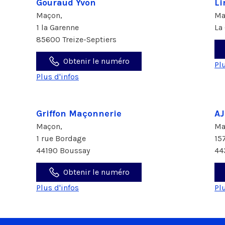
Gouraud Yvon
Li
Maçon,
Ma
1 la Garenne
La
85600 Treize-Septiers
Obtenir le numéro
Pl
Plus d'infos
Griffon Maçonnerie
AJ
Maçon,
Ma
1 rue Bordage
15
44190 Boussay
44
Obtenir le numéro
Plus d'infos
Pl