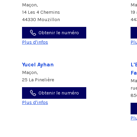
Maçon,
Ma
14 Les 4 Chemins
19
44330 Mouzillon
44
Obtenir le numéro
Plus d'infos
Pl
Yucel Ayhan
L'
Maçon,
F
25 La Pinelière
Ma
ru
Obtenir le numéro
85
Plus d'infos
Pl