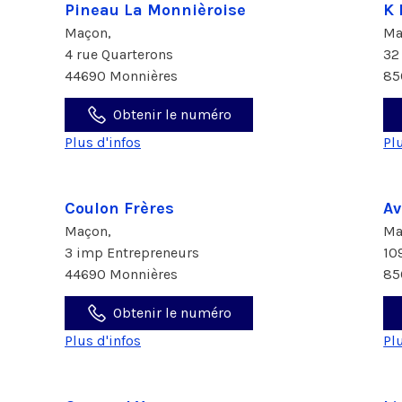
Pineau La Monnièroise
K 
Maçon,
Ma
4 rue Quarterons
32
44690 Monnières
85
Obtenir le numéro
Plus d'infos
Pl
Coulon Frères
Av
Maçon,
Ma
3 imp Entrepreneurs
10
44690 Monnières
85
Obtenir le numéro
Plus d'infos
Pl