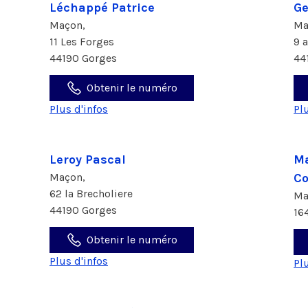
Léchappé Patrice
Ge
Maçon,
Ma
11 Les Forges
9 
44190 Gorges
44
Obtenir le numéro
Plus d'infos
Pl
Leroy Pascal
Ma
Maçon,
Co
62 la Brecholiere
Ma
44190 Gorges
16
Obtenir le numéro
Plus d'infos
Pl