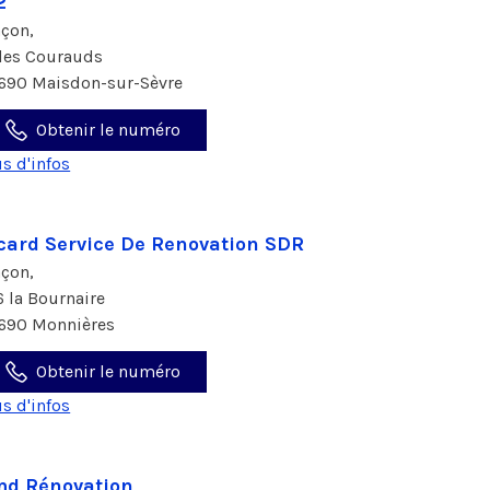
2
çon,
 les Courauds
690 Maisdon-sur-Sèvre
Obtenir le numéro
us d'infos
card Service De Renovation SDR
çon,
6 la Bournaire
690 Monnières
Obtenir le numéro
us d'infos
d Rénovation