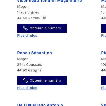
Visonneau Yohann Maçonnerie
M
Maçon,
Ma
11 rue Vignes
15
44140 Remouillé
44
Obtenir le numéro
Plus d'infos
Pl
Renou Sébastien
Pi
Maçon,
Ma
24 la Coussais
10
44190 Gétigné
44
Obtenir le numéro
Plus d'infos
Pl
De Figueiredo Antonio
Vm