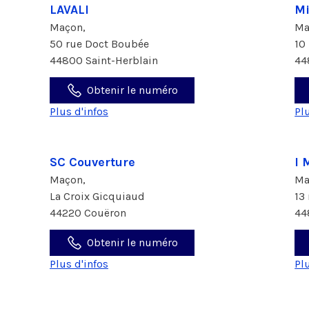
LAVALI
Mi
Maçon,
Ma
50 rue Doct Boubée
10
44800 Saint-Herblain
44
Obtenir le numéro
Plus d'infos
Pl
SC Couverture
I 
Maçon,
Ma
La Croix Gicquiaud
13
44220 Couëron
44
Obtenir le numéro
Plus d'infos
Pl