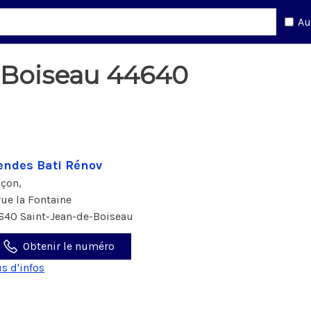
Au
-Boiseau 44640
ndes Bati Rénov
çon,
 rue la Fontaine
640 Saint-Jean-de-Boiseau
Obtenir le numéro
us d'infos