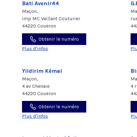
Bati Avenir44
G.
Maçon,
Ma
imp MC Vaillant Couturier
ru
44220 Couëron
44
Obtenir le numéro
Plus d'infos
Pl
Yildirim Kémal
Bi
Maçon,
Ma
4 av Chenaie
4 
44220 Couëron
44
Obtenir le numéro
Plus d'infos
Pl