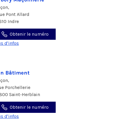
çon,
rue Pont Allard
610 Indre
Obtenir le numéro
us d'infos
n Bâtiment
çon,
rue Porchellerie
800 Saint-Herblain
Obtenir le numéro
us d'infos