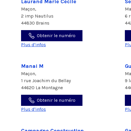
Laurand Marie Cécile
Se
Maçon,
Ma
2 imp Nautilus
6 
44830 Brains
44
Obtenir le numéro
Plus d'infos
Pl
Manai M
Gu
Maçon,
Ma
1 rue Joachim du Bellay
9 
44620 La Montagne
44
Obtenir le numéro
Plus d'infos
Pl
Campagne Construction
Ga