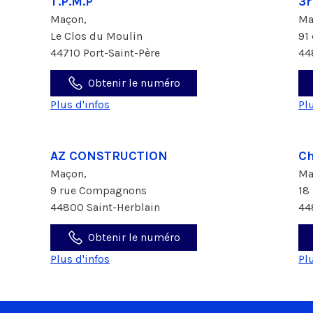
T.P.M.P
3r
Maçon,
Ma
Le Clos du Moulin
91
44710 Port-Saint-Père
44
Obtenir le numéro
Plus d'infos
Pl
AZ CONSTRUCTION
Ch
Maçon,
Ma
9 rue Compagnons
18
44800 Saint-Herblain
44
Obtenir le numéro
Plus d'infos
Pl