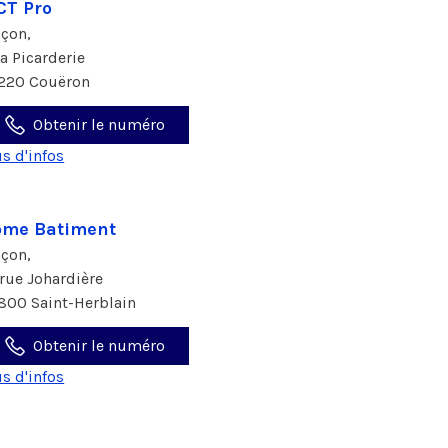
CT Pro
çon,
La Picarderie
220 Couëron
Obtenir le numéro
us d'infos
ome Batiment
çon,
 rue Johardière
800 Saint-Herblain
Obtenir le numéro
us d'infos