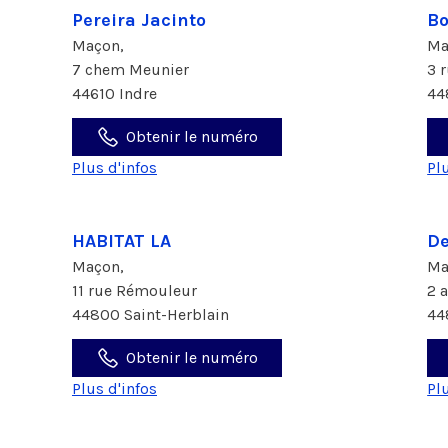
Pereira Jacinto
B
Maçon,
Ma
7 chem Meunier
3 
44610 Indre
44
Obtenir le numéro
Plus d'infos
Pl
HABITAT LA
De
Maçon,
Ma
11 rue Rémouleur
2 
44800 Saint-Herblain
44
Obtenir le numéro
Plus d'infos
Pl