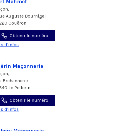
rt Méhmet
çon,
rue Auguste Bournigal
220 Couëron
Obtenir le numéro
us d'infos
érin Maçonnerie
çon,
la Brehannerie
640 Le Pellerin
Obtenir le numéro
us d'infos
bory Maçonnerie