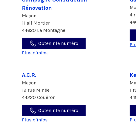
Rénovation
Ma
4 
Maçon,
44
11 all Mortier
44620 La Montagne
Obtenir le numéro
Pl
Plus d'infos
A.C.R.
Ke
Maçon,
Ma
19 rue Minée
1 
44220 Couëron
44
Obtenir le numéro
Plus d'infos
Pl