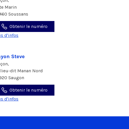
çon,
rte Marin
460 Soussans
Obtenir le numéro
us d'infos
yon Steve
çon,
 lieu-dit Manan Nord
920 Saugon
Obtenir le numéro
us d'infos