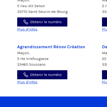
Maçon,
Ma
5 lieu-dit Senon
2 
33710 Saint-Seurin-de-Bourg
33
Obtenir le numéro
Plus d'infos
Pl
Agrandissement Rénov Création
Da
Maçon,
Ma
5 rte Virefougasse
25
33460 Soussans
33
Obtenir le numéro
Plus d'infos
Pl