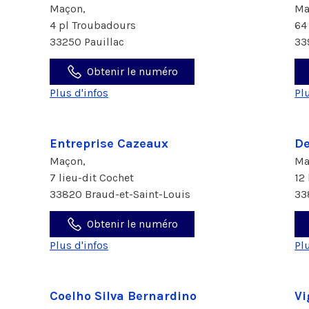
Maçon,
Ma
4 pl Troubadours
64
33250 Pauillac
33
Obtenir le numéro
Plus d'infos
Pl
Entreprise Cazeaux
De
Maçon,
Ma
7 lieu-dit Cochet
12
33820 Braud-et-Saint-Louis
33
Obtenir le numéro
Plus d'infos
Pl
Coelho Silva Bernardino
Vi