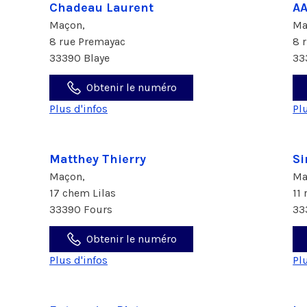
Chadeau Laurent
A
Maçon,
Ma
8 rue Premayac
8 
33390 Blaye
33
Obtenir le numéro
Plus d'infos
Pl
Matthey Thierry
Si
Maçon,
Ma
17 chem Lilas
11
33390 Fours
33
Obtenir le numéro
Plus d'infos
Pl