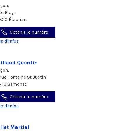
çon,
rte Blaye
820 Étauliers
Obtenir le numéro
us d'infos
illaud Quentin
çon,
 rue Fontaine St Justin
710 Samonac
Obtenir le numéro
us d'infos
llet Martial