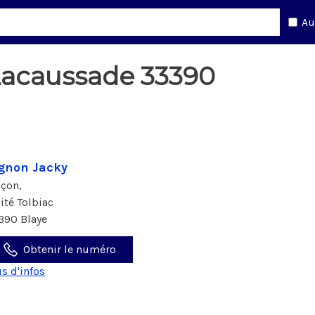
Au
Lacaussade 33390
gnon Jacky
çon,
cité Tolbiac
390 Blaye
Obtenir le numéro
us d'infos