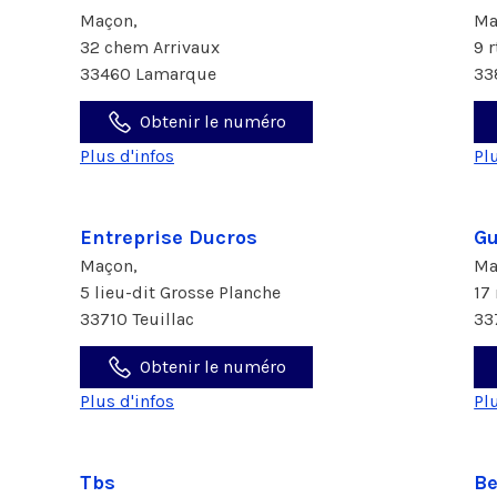
Maçon,
Ma
32 chem Arrivaux
9 
33460 Lamarque
33
Obtenir le numéro
Plus d'infos
Pl
Entreprise Ducros
Gu
Maçon,
Ma
5 lieu-dit Grosse Planche
17
33710 Teuillac
33
Obtenir le numéro
Plus d'infos
Pl
Tbs
Be