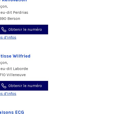
çon,
lieu-dit Perdrias
390 Berson
Obtenir le numéro
us d'infos
tisse Wilfried
çon,
lieu-dit Laborde
710 Villeneuve
Obtenir le numéro
us d'infos
aisons ECG