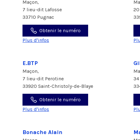
Maçon,
Ma
7 lieu-dit Lafosse
20
33710 Pugnac
33
Obtenir le numéro
Plus d'infos
Pl
E.BTP
Gi
Maçon,
Ma
7 lieu-dit Perotine
34
33920 Saint-Christoly-de-Blaye
33
Obtenir le numéro
Plus d'infos
Pl
Bonache Alain
Ma