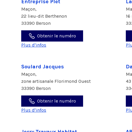
Entreprise Plet
La
Maçon,
Ma
22 lieu-dit Berthenon
16
33390 Berson
33
Obtenir le numéro
Plus d'infos
Pl
Soulard Jacques
Da
Maçon,
Ma
zone artisanale Florimond Ouest
43
33390 Berson
33
Obtenir le numéro
Plus d'infos
Pl
Jerry Travaux Habitat
AB