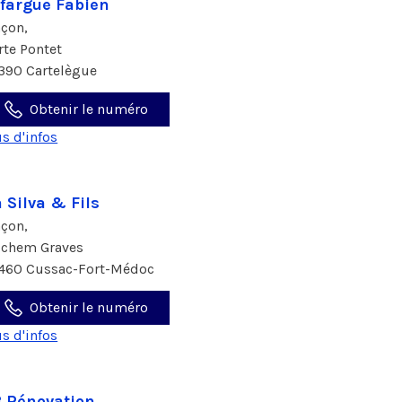
fargue Fabien
çon,
 rte Pontet
390 Cartelègue
Obtenir le numéro
us d'infos
 Silva & Fils
çon,
 chem Graves
460 Cussac-Fort-Médoc
Obtenir le numéro
us d'infos
 Rénovation