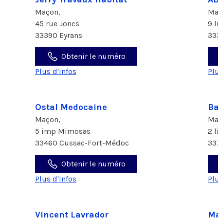
Maçon,
Ma
45 rue Joncs
9 
33390 Eyrans
33
Obtenir le numéro
Plus d'infos
Pl
Ostal Medocaine
Ba
Maçon,
Ma
5 imp Mimosas
2 
33460 Cussac-Fort-Médoc
33
Obtenir le numéro
Plus d'infos
Pl
Vincent Lavrador
M