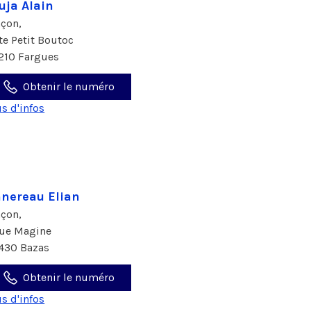
uja Alain
çon,
rte Petit Boutoc
210 Fargues
Obtenir le numéro
us d'infos
nereau Elian
çon,
rue Magine
430 Bazas
Obtenir le numéro
us d'infos