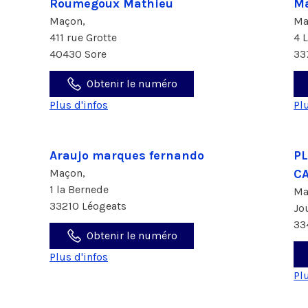
Roumegoux Mathieu
Ma
Maçon,
Ma
411 rue Grotte
4 
40430 Sore
33
Obtenir le numéro
Plus d'infos
Pl
Araujo marques fernando
P
Maçon,
C
1 la Bernede
Ma
33210 Léogeats
Jo
33
Obtenir le numéro
Plus d'infos
Pl