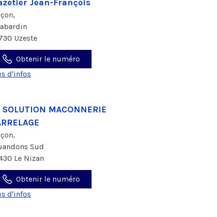
zetier Jean-François
çon,
Labardin
730 Uzeste
Obtenir le numéro
us d'infos
L SOLUTION MACONNERIE
ARRELAGE
çon,
uandons Sud
430 Le Nizan
Obtenir le numéro
us d'infos