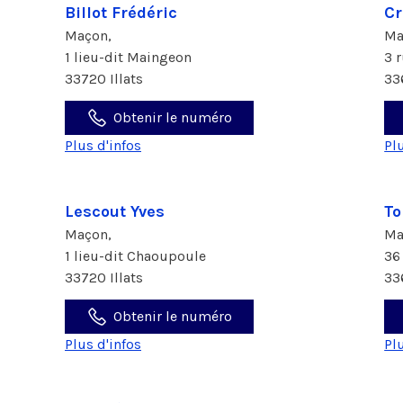
Billot Frédéric
Cr
Maçon,
Ma
1 lieu-dit Maingeon
3 
33720 Illats
33
Obtenir le numéro
Plus d'infos
Pl
Lescout Yves
To
Maçon,
Ma
1 lieu-dit Chaoupoule
36
33720 Illats
33
Obtenir le numéro
Plus d'infos
Pl