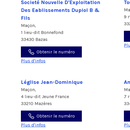
Societé Nouvelle D'Exploitation
To
Des Eablissements Dupiol B &
Ma
9 
Fils
33
Maçon,
1 lieu-dit Bonnefond
33430 Bazas
Pl
Obtenir le numéro
Plus d'infos
Léglise Jean-Dominique
An
Maçon,
Ma
4 lieu-dit Jeune France
7 
33210 Mazères
33
Obtenir le numéro
Plus d'infos
Pl