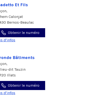
adetto Et Fils
çon,
chem Calonjat
430 Bernos-Beaulac
Obtenir le numéro
us d'infos
ronde Bâtiments
çon,
 lieu-dit Tauzin
720 Illats
Obtenir le numéro
us d'infos