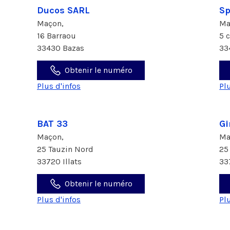
Ducos SARL
Sp
Maçon,
Ma
16 Barraou
5 
33430 Bazas
33
Obtenir le numéro
Plus d'infos
Pl
BAT 33
Gi
Maçon,
Ma
25 Tauzin Nord
25
33720 Illats
33
Obtenir le numéro
Plus d'infos
Pl