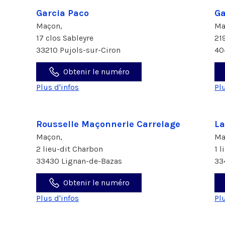
Garcia Paco
Ga
Maçon,
Ma
17 clos Sableyre
21
33210 Pujols-sur-Ciron
40
Obtenir le numéro
Plus d'infos
Pl
Rousselle Maçonnerie Carrelage
La
Maçon,
Ma
2 lieu-dit Charbon
1 l
33430 Lignan-de-Bazas
33
Obtenir le numéro
Plus d'infos
Pl