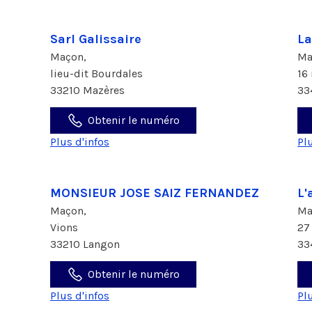
Sarl Galissaire
La
Maçon,
Ma
lieu-dit Bourdales
16
33210 Mazères
33
Obtenir le numéro
Plus d'infos
Pl
MONSIEUR JOSE SAIZ FERNANDEZ
L'
Maçon,
Ma
Vions
27
33210 Langon
33
Obtenir le numéro
Plus d'infos
Pl