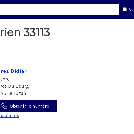
Au
ien 33113
res Didier
çon,
Pres Du Bourg
125 Le Tuzan
Obtenir le numéro
us d'infos