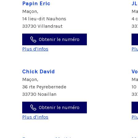
Papin Eric
JL
Maçon,
Ma
14 lieu-dit Nauhons
4 
33730 Villandraut
33
Obtenir le numéro
Plus d'infos
Pl
Chick David
Vo
Maçon,
Ma
36 rte Peyrebernede
10
33730 Noaillan
33
Obtenir le numéro
Plus d'infos
Pl