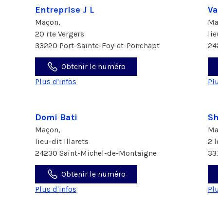
Entreprise J L
Va
Maçon,
Ma
20 rte Vergers
li
33220 Port-Sainte-Foy-et-Ponchapt
24
Obtenir le numéro
Plus d'infos
Pl
Domi Bati
Sh
Maçon,
Ma
lieu-dit Illarets
2 
24230 Saint-Michel-de-Montaigne
33
Obtenir le numéro
Plus d'infos
Pl