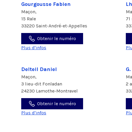
Gourgousse Fabien
Lh
Maçon,
Ma
15 Rale
71
33220 Saint-André-et-Appelles
33
Obtenir le numéro
Plus d'infos
Pl
Delteil Daniel
G.
Maçon,
Ma
3 lieu-dit Fonladan
2 
24230 Lamothe-Montravel
33
Obtenir le numéro
Plus d'infos
Pl