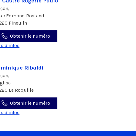
 Castro Rogério Paulo
çon,
rue Edmond Rostand
220 Pineuilh
Obtenir le numéro
us d'infos
minique Ribaldi
çon,
Eglise
220 La Roquille
Obtenir le numéro
us d'infos