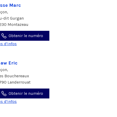
sse Marc
çon,
eu-dit Gurgan
230 Montazeau
Obtenir le numéro
us d'infos
aw Eric
çon,
les Bouchereaux
790 Landerrouat
Obtenir le numéro
us d'infos