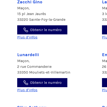
Zacchi Gino
La
Maçon,
Ma
15 pl Jean Jaurès
3 
33220 Sainte-Foy-la-Grande
33
Obtenir le numéro
Plus d'infos
Pl
Lunardelli
En
Maçon,
Ma
2 rue Commanderie
26
33350 Mouliets-et-Villemartin
33
Obtenir le numéro
Plus d'infos
Pl