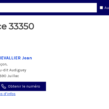
Au
ce 33350
EVALLIER Jean
çon,
eu-dit Audiguey
890 Juillac
Obtenir le numéro
us d'infos