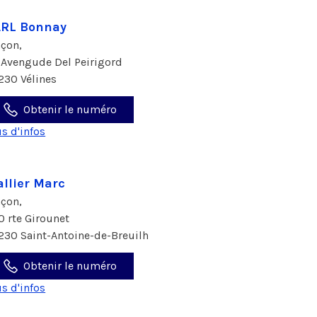
ARL Bonnay
çon,
 Avengude Del Peirigord
230 Vélines
Obtenir le numéro
us d'infos
llier Marc
çon,
0 rte Girounet
230 Saint-Antoine-de-Breuilh
Obtenir le numéro
us d'infos