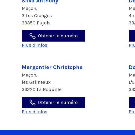
Silva Anthony
De
Maçon,
Ma
3 Les Granges
4 
33350 Pujols
33
Obtenir le numéro
Plus d'infos
Pl
Margontier Christophe
Do
Maçon,
Ma
les Galineaux
L'
33220 La Roquille
33
Obtenir le numéro
Plus d'infos
Pl