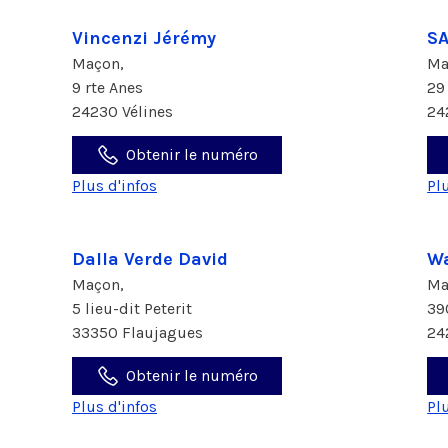
Vincenzi Jérémy
S
Maçon,
Ma
9 rte Anes
29
24230 Vélines
24
Obtenir le numéro
Plus d'infos
Pl
Dalla Verde David
Wa
Maçon,
Ma
5 lieu-dit Peterit
39
33350 Flaujagues
24
Obtenir le numéro
Plus d'infos
Pl