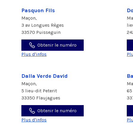
Pasquon Fils
Do
Maçon,
Ma
3 av Longues Règes
lie
33570 Puisseguin
24
Obtenir le numéro
Plus d'infos
Pl
Dalla Verde David
Ba
Maçon,
Ma
5 lieu-dit Peterit
65
33350 Flaujagues
33
Obtenir le numéro
Plus d'infos
Pl