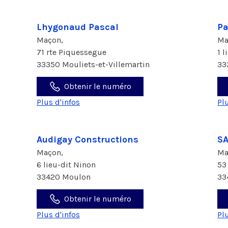
Lhygonaud Pascal
Pa
Maçon,
Ma
71 rte Piquessegue
1 l
33350 Mouliets-et-Villemartin
33
Obtenir le numéro
Plus d'infos
Pl
Audigay Constructions
SA
Maçon,
Ma
6 lieu-dit Ninon
53
33420 Moulon
33
Obtenir le numéro
Plus d'infos
Pl