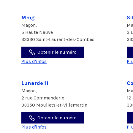
Mmg
Si
Maçon,
Ma
5 Haute Nauve
3 
33330 Saint-Laurent-des-Combes
33
Obtenir le numéro
Plus d'infos
Pl
Lunardelli
Co
Maçon,
Ma
2 rue Commanderie
12
33350 Mouliets-et-Villemartin
33
Obtenir le numéro
Plus d'infos
Pl