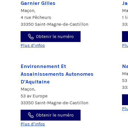
Garnier Gilles
Ja
Maçon,
Ma
4 rue Pêcheurs
1 
33350 Saint-Magne-de-Castillon
33
Obtenir le numéro
Plus d'infos
Pl
Environnement Et
Na
Assainissements Autonomes
Ma
53
D'Aquitaine
33
Maçon,
53 av Europe
33350 Saint-Magne-de-Castillon
Pl
Obtenir le numéro
Plus d'infos