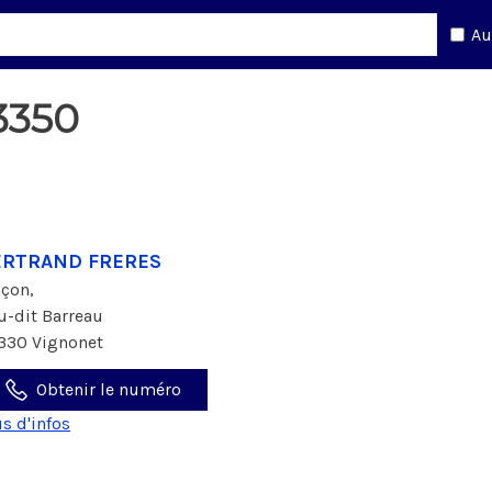
Au
3350
ERTRAND FRERES
çon,
eu-dit Barreau
330 Vignonet
Obtenir le numéro
us d'infos