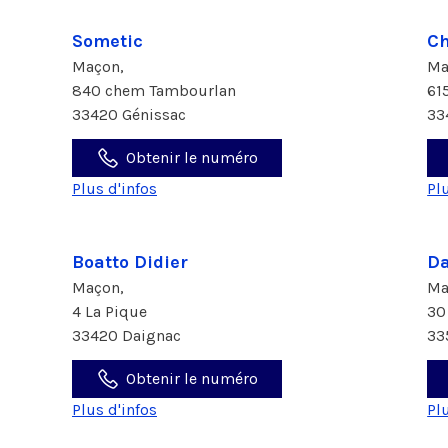
Sometic
Ch
Maçon,
Ma
840 chem Tambourlan
61
33420 Génissac
33
Obtenir le numéro
Plus d'infos
Pl
Boatto Didier
Da
Maçon,
Ma
4 La Pique
30
33420 Daignac
33
Obtenir le numéro
Plus d'infos
Pl