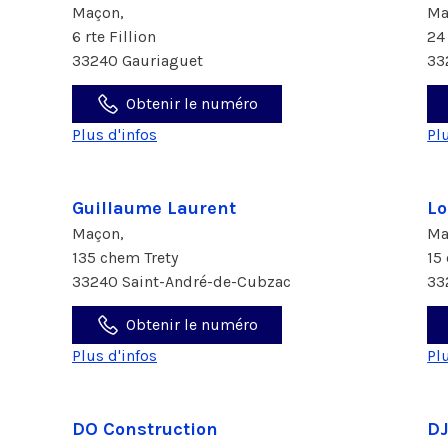
Maçon,
Ma
6 rte Fillion
24
33240 Gauriaguet
33
Obtenir le numéro
Plus d'infos
Pl
Guillaume Laurent
Lo
Maçon,
Ma
135 chem Trety
15
33240 Saint-André-de-Cubzac
33
Obtenir le numéro
Plus d'infos
Pl
DO Construction
D