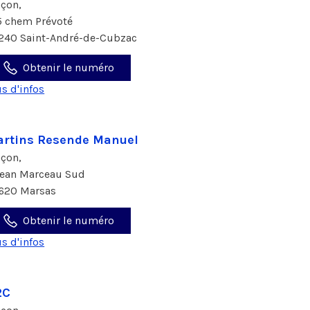
çon,
5 chem Prévoté
240 Saint-André-de-Cubzac
Obtenir le numéro
us d'infos
rtins Resende Manuel
çon,
Jean Marceau Sud
620 Marsas
Obtenir le numéro
us d'infos
2C