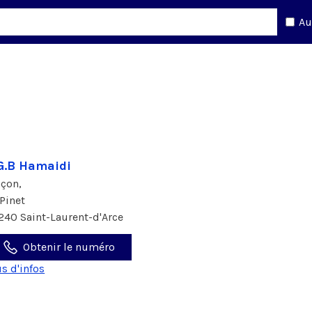
Au
G.B Hamaidi
çon,
 Pinet
240 Saint-Laurent-d'Arce
Obtenir le numéro
us d'infos