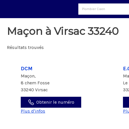
Maçon à Virsac 33240
Résultats trouvés
DCM
E.
Maçon,
Ma
8 chem Fosse
Le
33240 Virsac
33
Obtenir le numéro
Plus d'infos
Pl