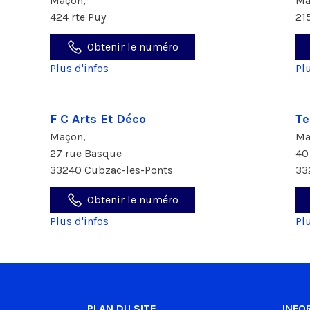
Maçon,
Ma
424 rte Puy
21
Obtenir le numéro
Plus d'infos
Pl
F C Arts Et Déco
Te
Maçon,
Ma
27 rue Basque
40
33240 Cubzac-les-Ponts
33
Obtenir le numéro
Plus d'infos
Pl
PLAN DU SITE
INFO