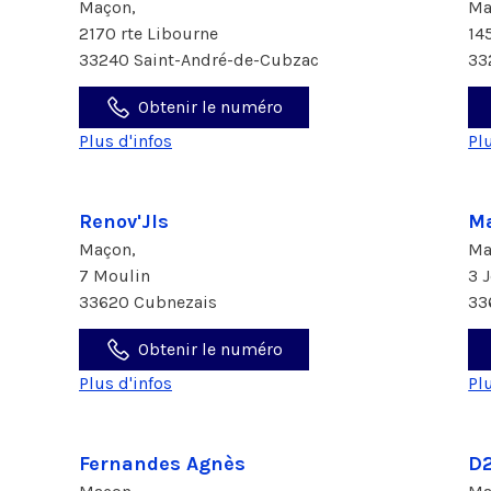
Maçon,
Ma
2170 rte Libourne
14
33240 Saint-André-de-Cubzac
33
Obtenir le numéro
Plus d'infos
Pl
Renov'Jls
Ma
Maçon,
Ma
7 Moulin
3 
33620 Cubnezais
33
Obtenir le numéro
Plus d'infos
Pl
Fernandes Agnès
D