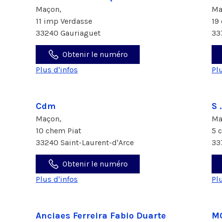
Maçon,
Ma
11 imp Verdasse
19
33240 Gauriaguet
33
Obtenir le numéro
Plus d'infos
Pl
Cdm
S 
Maçon,
Ma
10 chem Piat
5 
33240 Saint-Laurent-d'Arce
33
Obtenir le numéro
Plus d'infos
Pl
Anciaes Ferreira Fabio Duarte
MC