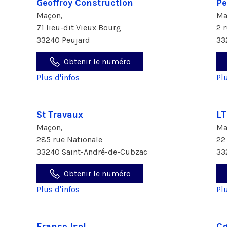
Geoffroy Construction
Pe
Maçon,
Ma
71 lieu-dit Vieux Bourg
2 
33240 Peujard
33
Obtenir le numéro
Plus d'infos
Pl
St Travaux
LT
Maçon,
Ma
285 rue Nationale
22
33240 Saint-André-de-Cubzac
33
Obtenir le numéro
Plus d'infos
Pl
France Isol
Cg