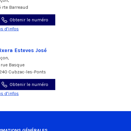
çon,
5 rte Barreaud
Obtenir le numéro
us d'infos
ixera Esteves José
çon,
 rue Basque
240 Cubzac-les-Ponts
Obtenir le numéro
us d'infos
RMATIONS GÉNÉRALES