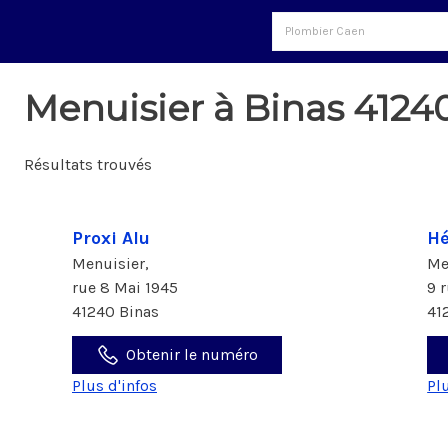
Menuisier à Binas 4124
Résultats trouvés
Proxi Alu
Hé
Menuisier,
Me
rue 8 Mai 1945
9 
41240 Binas
41
Obtenir le numéro
Plus d'infos
Pl