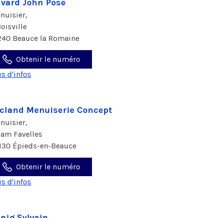
vard John Pose
nuisier,
Boisville
240 Beauce la Romaine
Obtenir le numéro
us d'infos
cland Menuiserie Concept
nuisier,
ham Favelles
130 Épieds-en-Beauce
Obtenir le numéro
us d'infos
nig Sylvain