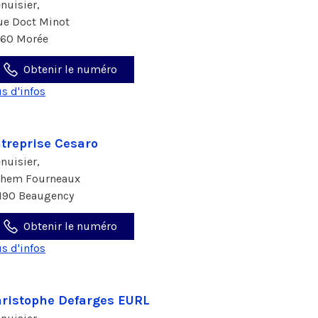
nuisier,
rue Doct Minot
160 Morée
Obtenir le numéro
us d'infos
treprise Cesaro
nuisier,
chem Fourneaux
190 Beaugency
Obtenir le numéro
us d'infos
ristophe Defarges EURL