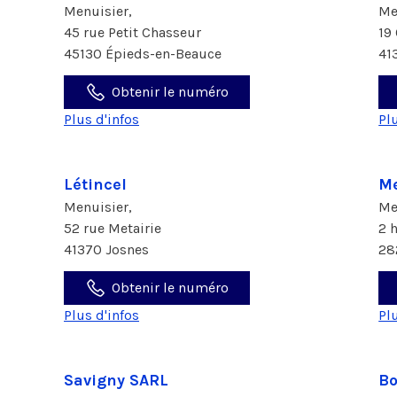
Menuisier,
Me
45 rue Petit Chasseur
19
45130 Épieds-en-Beauce
41
Obtenir le numéro
Plus d'infos
Pl
Létincel
Me
Menuisier,
Me
52 rue Metairie
2 
41370 Josnes
28
Obtenir le numéro
Plus d'infos
Pl
Savigny SARL
Bo