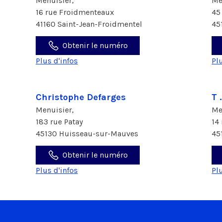
Menuisier,
Me
16 rue Froidmenteaux
45
41160 Saint-Jean-Froidmentel
45
Obtenir le numéro
Plus d'infos
Pl
Christophe Defarges
T 
Menuisier,
Me
183 rue Patay
14
45130 Huisseau-sur-Mauves
45
Obtenir le numéro
Plus d'infos
Pl