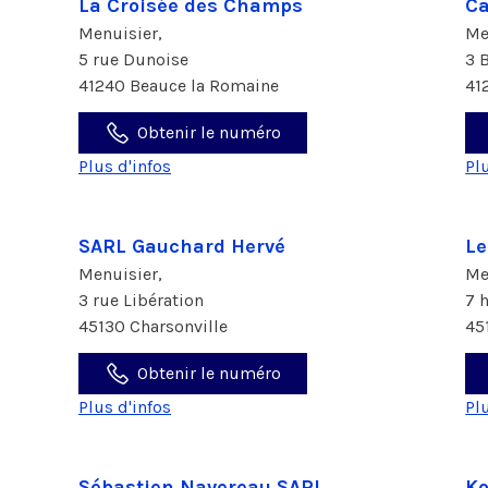
La Croisée des Champs
Ca
Menuisier,
Me
5 rue Dunoise
3 
41240 Beauce la Romaine
41
Obtenir le numéro
Plus d'infos
Pl
SARL Gauchard Hervé
Le
Menuisier,
Me
3 rue Libération
7 
45130 Charsonville
45
Obtenir le numéro
Plus d'infos
Pl
Sébastien Navereau SARL
Ko