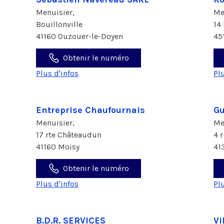
Menuisier,
Me
Bouillonville
14
41160 Ouzouer-le-Doyen
45
Obtenir le numéro
Plus d'infos
Pl
Entreprise Chaufournais
Gu
Menuisier,
Me
17 rte Châteaudun
4 
41160 Moisy
41
Obtenir le numéro
Plus d'infos
Pl
B.D.R. SERVICES
Vi