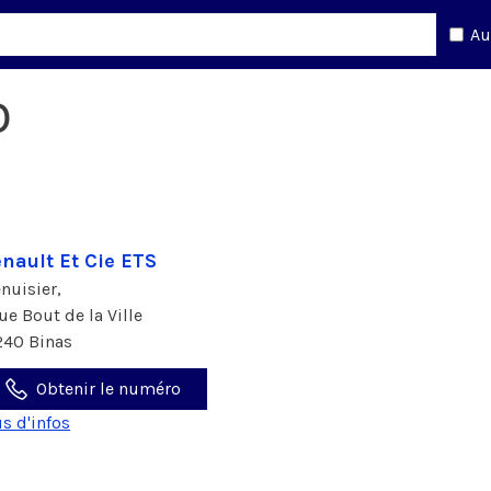
Au
0
nault Et Cie ETS
nuisier,
rue Bout de la Ville
240 Binas
Obtenir le numéro
us d'infos