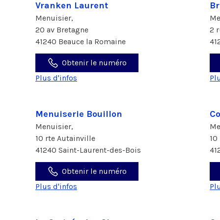
Vranken Laurent
Br
Menuisier,
Me
20 av Bretagne
2 
41240 Beauce la Romaine
41
Obtenir le numéro
Plus d'infos
Pl
Menuiserie Bouillon
Co
Menuisier,
Me
10 rte Autainville
10
41240 Saint-Laurent-des-Bois
41
Obtenir le numéro
Plus d'infos
Pl