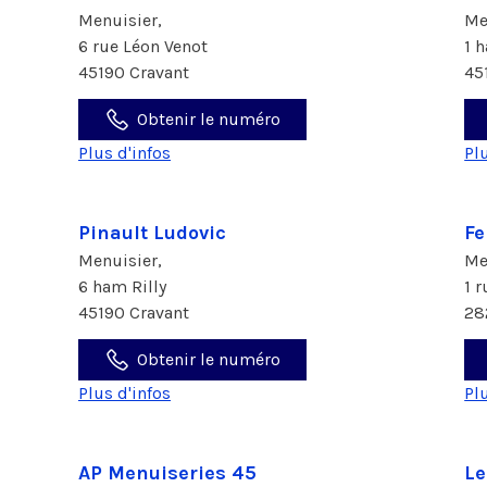
Menuisier,
Me
6 rue Léon Venot
1 
45190 Cravant
45
Obtenir le numéro
Plus d'infos
Pl
Pinault Ludovic
Fe
Menuisier,
Me
6 ham Rilly
1 
45190 Cravant
28
Obtenir le numéro
Plus d'infos
Pl
AP Menuiseries 45
Le