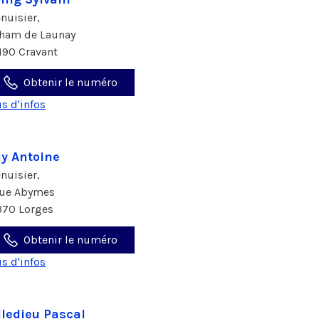
nuisier,
 ham de Launay
190 Cravant
Obtenir le numéro
us d'infos
y Antoine
nuisier,
rue Abymes
370 Lorges
Obtenir le numéro
us d'infos
lledieu Pascal