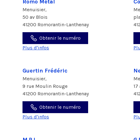
Romo Métal
Co
Menuisier,
Me
50 av Blois
pl
41200 Romorantin-Lanthenay
41
Obtenir le numéro
Plus d'infos
Pl
Guertin Frédéric
Ne
Menuisier,
Me
9 rue Moulin Rouge
17
41200 Romorantin-Lanthenay
41
Obtenir le numéro
Plus d'infos
Pl
M.P.I
G.