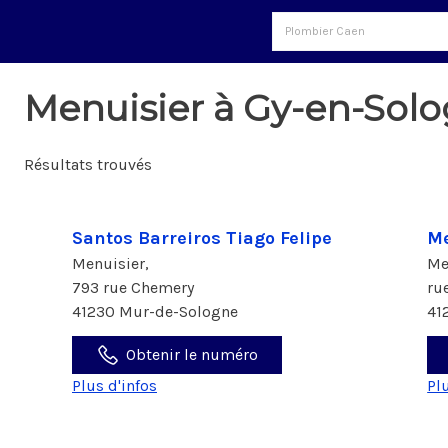
Menuisier à Gy-en-Sol
Résultats trouvés
Santos Barreiros Tiago Felipe
Me
Menuisier,
Me
793 rue Chemery
ru
41230 Mur-de-Sologne
41
Obtenir le numéro
Plus d'infos
Pl