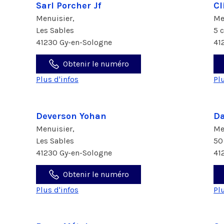
Sarl Porcher Jf
Cl
Menuisier,
Me
Les Sables
5 
41230 Gy-en-Sologne
41
Obtenir le numéro
Plus d'infos
Pl
Deverson Yohan
Da
Menuisier,
Me
Les Sables
50
41230 Gy-en-Sologne
41
Obtenir le numéro
Plus d'infos
Pl