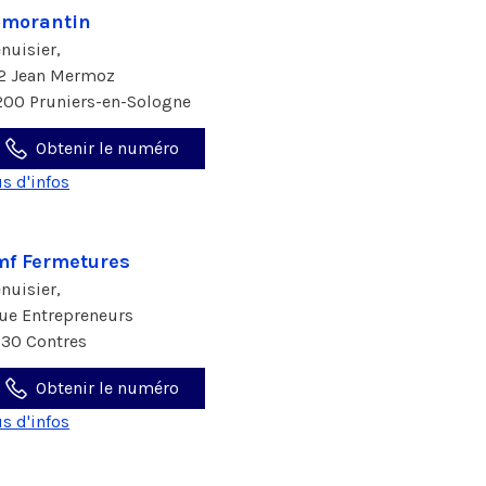
omorantin
nuisier,
2 Jean Mermoz
200 Pruniers-en-Sologne
Obtenir le numéro
us d'infos
f Fermetures
nuisier,
rue Entrepreneurs
130 Contres
Obtenir le numéro
us d'infos