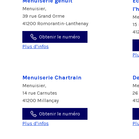
Menuiserie genuit
Ec
Menuisier,
l'
39 rue Grand Orme
Me
41200 Romorantin-Lanthenay
15
41
Obtenir le numéro
Plus d'infos
Pl
Menuiserie Chartrain
De
Menuisier,
Me
14 rue Carnutes
26
41200 Millançay
41
Obtenir le numéro
Plus d'infos
Pl