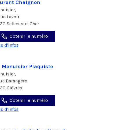
urent Chaignon
nuisier,
 rue Lavoir
130 Selles-sur-Cher
Obtenir le numéro
us d'infos
 Menuisier Plaquiste
nuisier,
rue Barangère
130 Gièvres
Obtenir le numéro
us d'infos