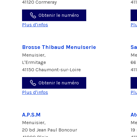
41120 Cormeray
41
Obtenir le numéro
Plus d'infos
Pl
Brosse Thibaud Menuiserie
Sa
Menuisier,
Me
L'Ermitage
66
41150 Chaumont-sur-Loire
41
Obtenir le numéro
Plus d'infos
Pl
A.P.S.M
At
Menuisier,
Me
20 bd Jean Paul Boncour
19