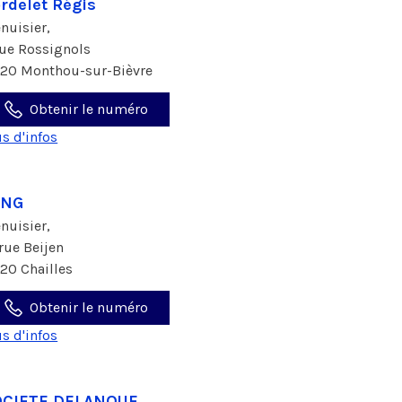
rdelet Régis
nuisier,
rue Rossignols
120 Monthou-sur-Bièvre
Obtenir le numéro
us d'infos
ANG
nuisier,
 rue Beijen
120 Chailles
Obtenir le numéro
us d'infos
OCIETE DELANOUE