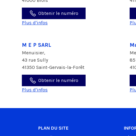
41000 Blois
41
Obtenir le numéro
Plus d'infos
Pl
M E P SARL
Ma
Menuisier,
Me
43 rue Sully
85
41350 Saint-Gervais-la-Forêt
41
Obtenir le numéro
Plus d'infos
Pl
PLAN DU SITE
INFO