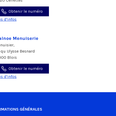
120 Cellettes
Obtenir le numéro
us d'infos
lnoe Menuiserie
nuisier,
 qu Ulysse Besnard
000 Blois
Obtenir le numéro
us d'infos
RMATIONS GÉNÉRALES