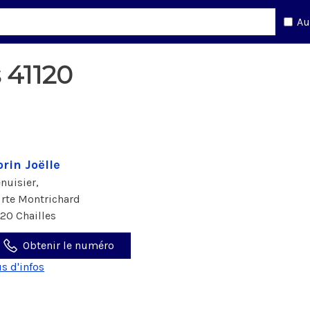
Au
 41120
rin Joëlle
nuisier,
 rte Montrichard
120 Chailles
Obtenir le numéro
us d'infos