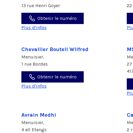
13 rue Henri Goyer
22
Obtenir le numéro
Plus d'infos
Pl
Chevallier Boutell Wilfred
MS
Menuisier,
Me
1 rue Bordes
27
41
Obtenir le numéro
Plus d'infos
Pl
Avrain Medhi
C
Menuisier,
Me
4 all Etangs
2 