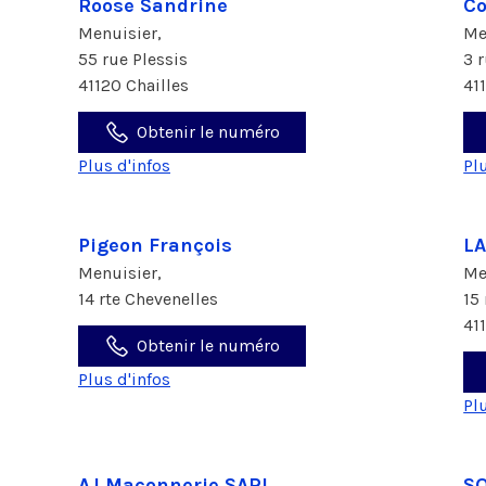
Roose Sandrine
Co
Menuisier,
Me
55 rue Plessis
3 
41120 Chailles
41
Obtenir le numéro
Plus d'infos
Pl
Pigeon François
L
Menuisier,
Me
14 rte Chevenelles
15
41
Obtenir le numéro
Plus d'infos
Pl
AJ Maçonnerie SARL
S