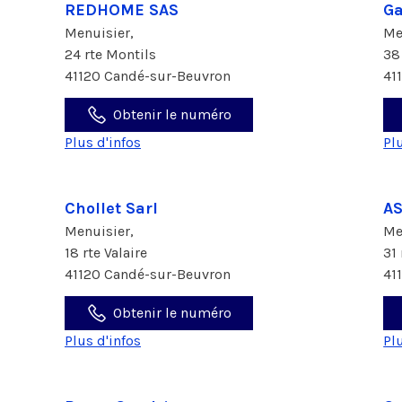
REDHOME SAS
Ga
Menuisier,
Me
24 rte Montils
38
41120 Candé-sur-Beuvron
41
Obtenir le numéro
Plus d'infos
Pl
Chollet Sarl
A
Menuisier,
Me
18 rte Valaire
31
41120 Candé-sur-Beuvron
41
Obtenir le numéro
Plus d'infos
Pl