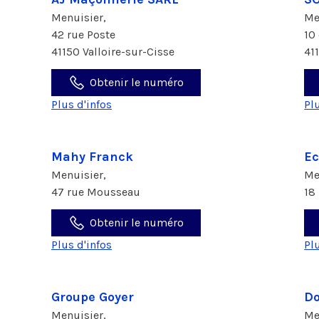
Menuisier,
Me
42 rue Poste
10
41150 Valloire-sur-Cisse
41
Obtenir le numéro
Plus d'infos
Pl
Mahy Franck
Ec
Menuisier,
Me
47 rue Mousseau
18
Obtenir le numéro
Plus d'infos
Pl
Groupe Goyer
Do
Menuisier,
Me