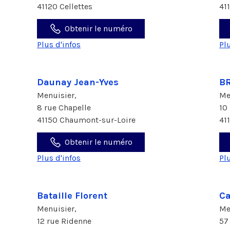
41120 Cellettes
41
Obtenir le numéro
Plus d'infos
Pl
Daunay Jean-Yves
B
Menuisier,
Me
8 rue Chapelle
10
41150 Chaumont-sur-Loire
41
Obtenir le numéro
Plus d'infos
Pl
Bataille Florent
Ca
Menuisier,
Me
12 rue Ridenne
57