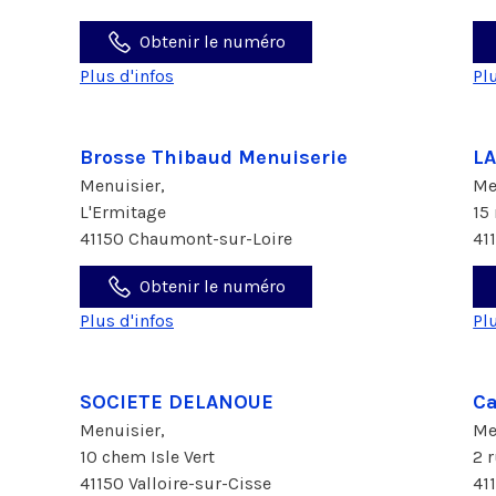
Obtenir le numéro
Plus d'infos
Pl
Brosse Thibaud Menuiserie
L
Menuisier,
Me
L'Ermitage
15
41150 Chaumont-sur-Loire
41
Obtenir le numéro
Plus d'infos
Pl
SOCIETE DELANOUE
C
Menuisier,
Me
10 chem Isle Vert
2 
41150 Valloire-sur-Cisse
41