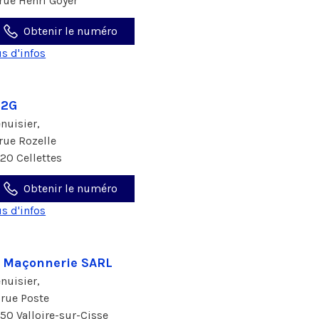
 rue Henri Goyer
Obtenir le numéro
us d'infos
S2G
nuisier,
 rue Rozelle
120 Cellettes
Obtenir le numéro
us d'infos
 Maçonnerie SARL
nuisier,
 rue Poste
150 Valloire-sur-Cisse