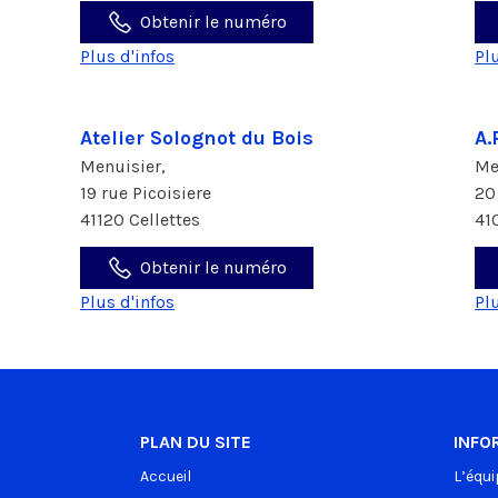
Obtenir le numéro
Plus d'infos
Pl
Atelier Solognot du Bois
A.
Menuisier,
Me
19 rue Picoisiere
20
41120 Cellettes
41
Obtenir le numéro
Plus d'infos
Pl
PLAN DU SITE
INFO
Accueil
L’équi