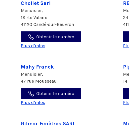
Chollet Sarl
R
Menuisier,
Me
18 rte Valaire
24
41120 Candé-sur-Beuvron
41
Obtenir le numéro
Plus d'infos
Pl
Mahy Franck
Pi
Menuisier,
Me
47 rue Mousseau
14
Obtenir le numéro
Plus d'infos
Pl
Gilmar Fenêtres SARL
Mo