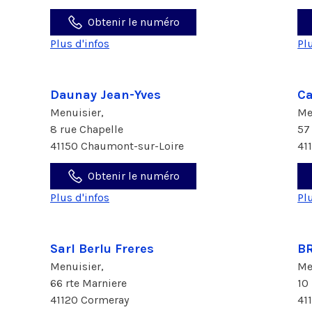
Obtenir le numéro
Plus d'infos
Pl
Daunay Jean-Yves
Ca
Menuisier,
Me
8 rue Chapelle
57
41150 Chaumont-sur-Loire
41
Obtenir le numéro
Plus d'infos
Pl
Sarl Berlu Freres
B
Menuisier,
Me
66 rte Marniere
10
41120 Cormeray
41