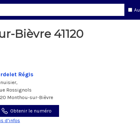
Au
r-Bièvre 41120
rdelet Régis
nuisier,
rue Rossignols
120 Monthou-sur-Bièvre
Obtenir le numéro
us d'infos