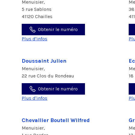
Menuisier,
Me
5 rue Sablons
38
41120 Chailles
41
Obtenir le numéro
Plus d'infos
Pl
Doussaint Julien
Ec
Menuisier,
Me
22 rue Clos du Rondeau
18
Obtenir le numéro
Plus d'infos
Pl
Chevallier Boutell Wilfred
Gr
Menuisier,
Me