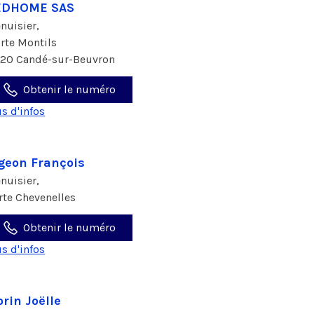
EDHOME SAS
nuisier,
 rte Montils
120 Candé-sur-Beuvron
Obtenir le numéro
us d'infos
geon François
nuisier,
 rte Chevenelles
Obtenir le numéro
us d'infos
rin Joëlle