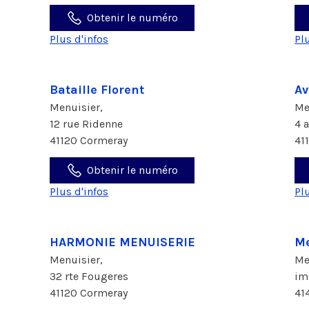
Obtenir le numéro
Plus d'infos
Pl
Bataille Florent
Av
Menuisier,
Me
12 rue Ridenne
4 
41120 Cormeray
41
Obtenir le numéro
Plus d'infos
Pl
HARMONIE MENUISERIE
Me
Menuisier,
Me
32 rte Fougeres
im
41120 Cormeray
41