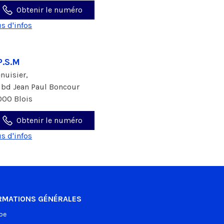
Obtenir le numéro
us d'infos
P.S.M
nuisier,
 bd Jean Paul Boncour
000 Blois
Obtenir le numéro
us d'infos
RMATIONS GÉNÉRALES
pe