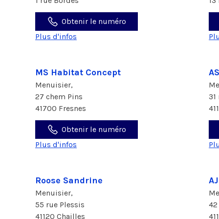
1 rue Bordes
13
Obtenir le numéro
Plus d'infos
Pl
MS Habitat Concept
A
Menuisier,
Me
27 chem Pins
31
41700 Fresnes
41
Obtenir le numéro
Plus d'infos
Pl
Roose Sandrine
AJ
Menuisier,
Me
55 rue Plessis
42
41120 Chailles
41