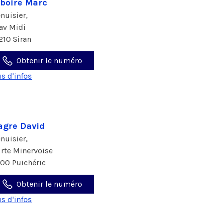
boire Marc
nuisier,
 av Midi
210 Siran
Obtenir le numéro
us d'infos
agre David
nuisier,
 rte Minervoise
700 Puichéric
Obtenir le numéro
us d'infos