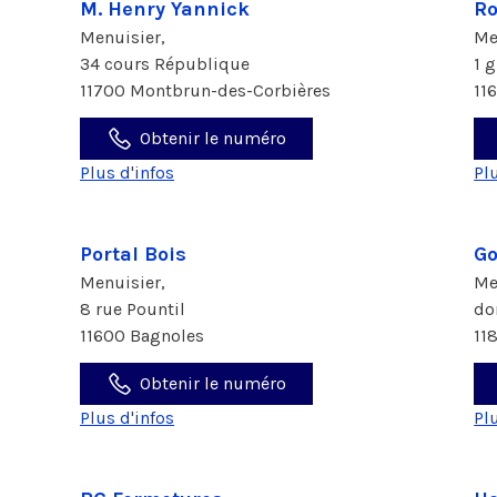
M. Henry Yannick
Ro
Menuisier,
Me
34 cours République
1 
11700 Montbrun-des-Corbières
11
Obtenir le numéro
Plus d'infos
Pl
Portal Bois
Go
Menuisier,
Me
8 rue Pountil
do
11600 Bagnoles
11
Obtenir le numéro
Plus d'infos
Pl