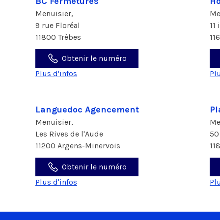
BC Fermetures
Ho
Menuisier,
Me
9 rue Floréal
11
11800 Trèbes
116
Obtenir le numéro
Plus d'infos
Pl
Languedoc Agencement
Pl
Menuisier,
Me
Les Rives de l'Aude
50
11200 Argens-Minervois
11
Obtenir le numéro
Plus d'infos
Pl