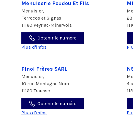
Menuiserie Poudou Et Fils
Mi
Menuisier,
Me
Ferrocos et Signas
28
11160 Peyriac-Minervois
11
Obtenir le numéro
Plus d'infos
Pl
Pinol Frères SARL
N
Menuisier,
Me
10 rue Montagne Noire
4 
11160 Trausse
11
Obtenir le numéro
Plus d'infos
Pl