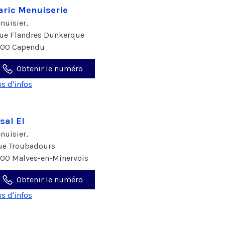
aric Menuiserie
nuisier,
rue Flandres Dunkerque
700 Capendu
Obtenir le numéro
us d'infos
sal EI
nuisier,
rue Troubadours
600 Malves-en-Minervois
Obtenir le numéro
us d'infos