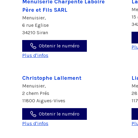
Menuiserie Charpente Laboire
La
Père et Fils SARL
Me
15
Menuisier,
34
6 rue Eglise
34210 Siran
Obtenir le numéro
Pl
Plus d'infos
Christophe Lallement
Li
Menuisier,
Me
2 chem Prés
28
11800 Aigues-Vives
11
Obtenir le numéro
Plus d'infos
Pl