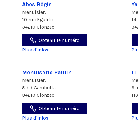
Abos Régis
Ya
Menuisier,
Me
10 rue Egalite
14
34210 Olonzac
34
Obtenir le numéro
Plus d'infos
Pl
Menuiserie Paulin
11
Menuisier,
Me
8 bd Gambetta
6 
34210 Olonzac
11
Obtenir le numéro
Plus d'infos
Pl