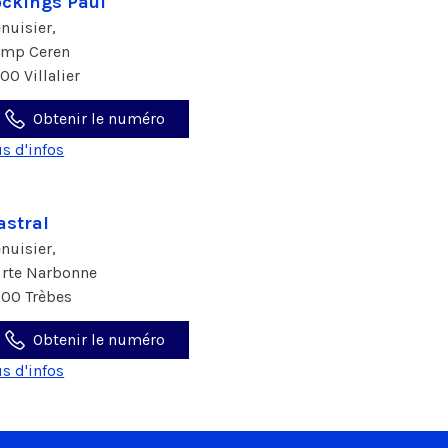
ckings Paul
nuisier,
 imp Ceren
00 Villalier
Obtenir le numéro
us d'infos
astral
nuisier,
 rte Narbonne
800 Trèbes
Obtenir le numéro
us d'infos