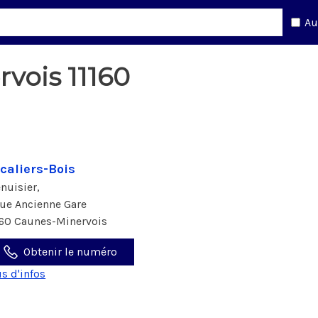
Au
vois 11160
caliers-Bois
nuisier,
rue Ancienne Gare
160 Caunes-Minervois
Obtenir le numéro
us d'infos