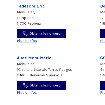
Tedeschi Eric
B
Menuisier,
Me
1 imp Enclos
17
11700 Pépieux
11
Obtenir le numéro
Plus d'infos
Pl
Aude Menuiserie
CS
Menuisier,
Me
10 zone artisanale Terres Rouges
4 
11160 Villeneuve-Minervois
11
Obtenir le numéro
Plus d'infos
Pl