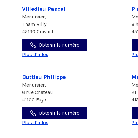
Villedieu Pascal
Pi
Menuisier,
Me
1 ham Rilly
6 
45190 Cravant
45
Obtenir le numéro
Plus d'infos
Pl
Buttieu Philippe
Ma
Menuisier,
Me
6 rue Château
21
41100 Faye
41
Obtenir le numéro
Plus d'infos
Pl