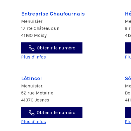
Entreprise Chaufournais
Hé
Menuisier,
Me
17 rte Châteaudun
9 
41160 Moisy
41
Obtenir le numéro
Plus d'infos
Pl
Létincel
Sé
Menuisier,
Me
52 rue Metairie
Bo
41370 Josnes
41
Obtenir le numéro
Plus d'infos
Pl