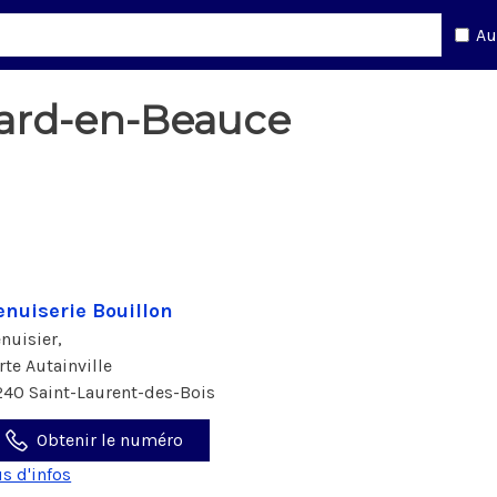
Au
nard-en-Beauce
nuiserie Bouillon
nuisier,
 rte Autainville
240 Saint-Laurent-des-Bois
Obtenir le numéro
us d'infos