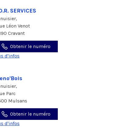
D.R. SERVICES
nuisier,
rue Léon Venot
190 Cravant
Obtenir le numéro
us d'infos
eno'Bois
nuisier,
rue Parc
500 Mulsans
Obtenir le numéro
us d'infos