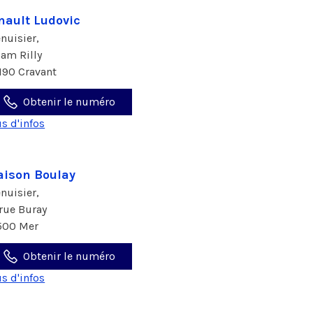
nault Ludovic
nuisier,
ham Rilly
190 Cravant
Obtenir le numéro
us d'infos
ison Boulay
nuisier,
 rue Buray
500 Mer
Obtenir le numéro
us d'infos