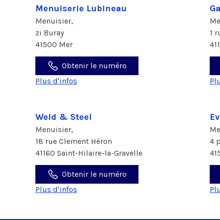
Menuiserie Lubineau
Ga
Menuisier,
Me
zi Buray
1 
41500 Mer
41
Obtenir le numéro
Plus d'infos
Pl
Weld & Steel
Ev
Menuisier,
Me
18 rue Clement Héron
4 
41160 Saint-Hilaire-la-Gravelle
41
Obtenir le numéro
Plus d'infos
Pl