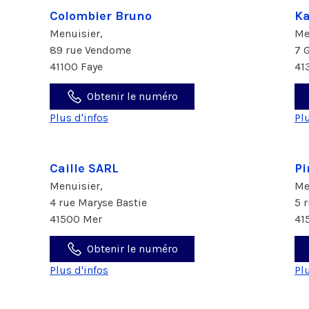
Colombier Bruno
Ka
Menuisier,
Me
89 rue Vendome
7 
41100 Faye
41
Obtenir le numéro
Plus d'infos
Pl
Caille SARL
Pi
Menuisier,
Me
4 rue Maryse Bastie
5 
41500 Mer
41
Obtenir le numéro
Plus d'infos
Pl