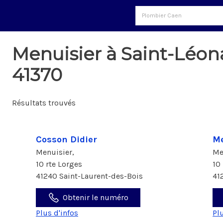
Menuisier à Saint-Léo
41370
Résultats trouvés
Cosson Didier
Me
Menuisier,
Me
10 rte Lorges
10
41240 Saint-Laurent-des-Bois
41
Obtenir le numéro
Plus d'infos
Pl