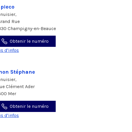
pieco
nuisier,
Grand Rue
330 Champigny-en-Beauce
Obtenir le numéro
us d'infos
non Stéphane
nuisier,
rue Clément Ader
500 Mer
Obtenir le numéro
us d'infos