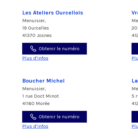
Les Ateliers Ourcellois
Vr
Menuisier,
Me
19 Ourcelles
20
41370 Josnes
41
Obtenir le numéro
Plus d'infos
Pl
Boucher Michel
La
Menuisier,
Me
1 rue Doct Minot
5 
41160 Morée
41
Obtenir le numéro
Plus d'infos
Pl