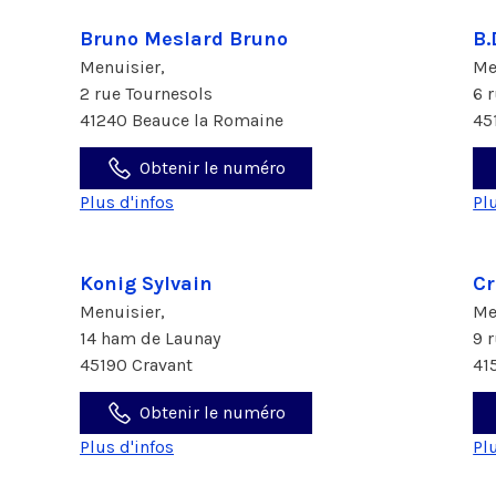
Bruno Meslard Bruno
B.
Menuisier,
Me
2 rue Tournesols
6 
41240 Beauce la Romaine
45
Obtenir le numéro
Plus d'infos
Pl
Konig Sylvain
Cr
Menuisier,
Me
14 ham de Launay
9 
45190 Cravant
41
Obtenir le numéro
Plus d'infos
Pl