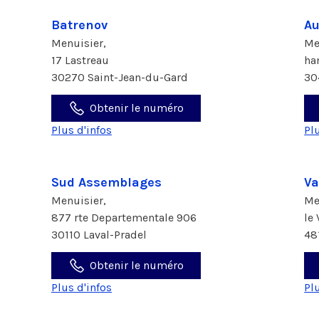
Batrenov
Au
Menuisier,
Me
17 Lastreau
ha
30270 Saint-Jean-du-Gard
30
Obtenir le numéro
Plus d'infos
Pl
Sud Assemblages
Va
Menuisier,
Me
877 rte Departementale 906
le
30110 Laval-Pradel
48
Obtenir le numéro
Plus d'infos
Pl