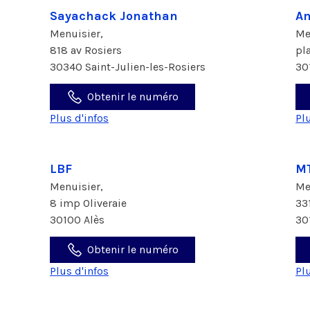
Sayachack Jonathan
Am
Menuisier,
Me
818 av Rosiers
pl
30340 Saint-Julien-les-Rosiers
30
Obtenir le numéro
Plus d'infos
Pl
LBF
MT
Menuisier,
Me
8 imp Oliveraie
33
30100 Alès
30
Obtenir le numéro
Plus d'infos
Pl