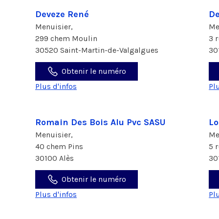
Deveze René
De
Menuisier,
Me
299 chem Moulin
3 
30520 Saint-Martin-de-Valgalgues
30
Obtenir le numéro
Plus d'infos
Pl
Romain Des Bois Alu Pvc SASU
Lo
Menuisier,
Me
40 chem Pins
5 
30100 Alès
30
Obtenir le numéro
Plus d'infos
Pl