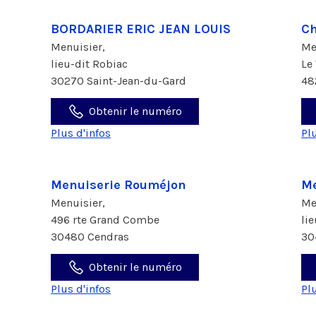
BORDARIER ERIC JEAN LOUIS
Ch
Menuisier,
Me
lieu-dit Robiac
Le
30270 Saint-Jean-du-Gard
48
Obtenir le numéro
Plus d'infos
Pl
Menuiserie Rouméjon
Me
Menuisier,
Me
496 rte Grand Combe
li
30480 Cendras
30
Obtenir le numéro
Plus d'infos
Pl