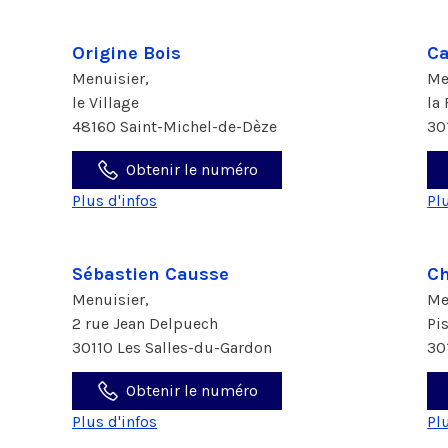
Origine Bois
Ca
Menuisier,
Me
le Village
la
48160 Saint-Michel-de-Dèze
30
Obtenir le numéro
Plus d'infos
Pl
Sébastien Causse
Ch
Menuisier,
Me
2 rue Jean Delpuech
Pi
30110 Les Salles-du-Gardon
30
Obtenir le numéro
Plus d'infos
Pl