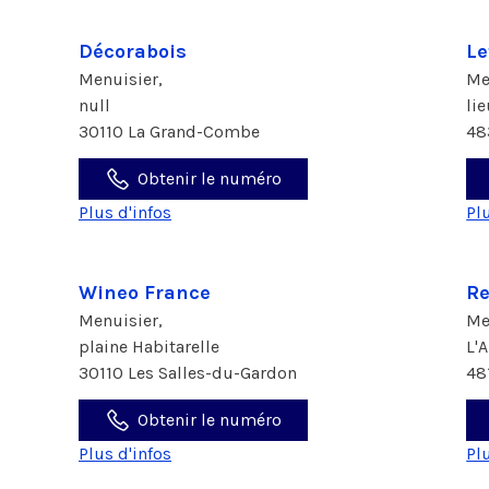
Décorabois
Le
Menuisier,
Me
null
li
30110 La Grand-Combe
48
Obtenir le numéro
Plus d'infos
Pl
Wineo France
Re
Menuisier,
Me
plaine Habitarelle
L'
30110 Les Salles-du-Gardon
48
Obtenir le numéro
Plus d'infos
Pl