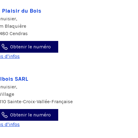
 Plaisir du Bois
nuisier,
m Blaquière
480 Cendras
Obtenir le numéro
us d'infos
lbois SARL
nuisier,
 Village
110 Sainte-Croix-Vallée-Française
Obtenir le numéro
us d'infos