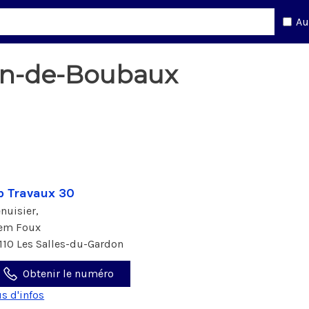
Au
tin-de-Boubaux
 Travaux 30
nuisier,
em Foux
110 Les Salles-du-Gardon
Obtenir le numéro
us d'infos