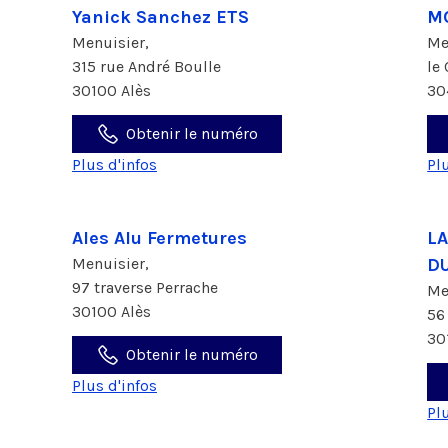
Yanick Sanchez ETS
M
Menuisier,
Me
315 rue André Boulle
le
30100 Alès
30
Obtenir le numéro
Plus d'infos
Pl
Ales Alu Fermetures
L
Menuisier,
D
97 traverse Perrache
Me
30100 Alès
56
30
Obtenir le numéro
Plus d'infos
Pl