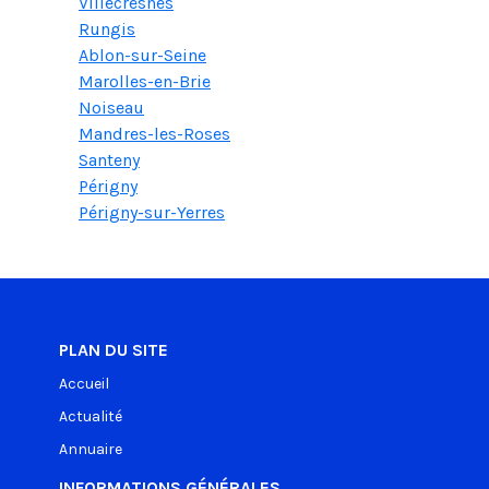
Villecresnes
Rungis
Ablon-sur-Seine
Marolles-en-Brie
Noiseau
Mandres-les-Roses
Santeny
Périgny
Périgny-sur-Yerres
PLAN DU SITE
Accueil
Actualité
Annuaire
INFORMATIONS GÉNÉRALES