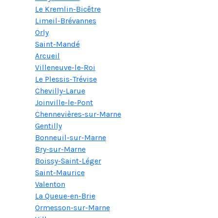
Le Kremlin-Bicêtre
Limeil-Brévannes
Orly
Saint-Mandé
Arcueil
Villeneuve-le-Roi
Le Plessis-Trévise
Chevilly-Larue
Joinville-le-Pont
Chennevières-sur-Marne
Gentilly
Bonneuil-sur-Marne
Bry-sur-Marne
Boissy-Saint-Léger
Saint-Maurice
Valenton
La Queue-en-Brie
Ormesson-sur-Marne