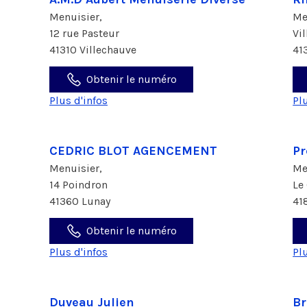
Menuisier,
Me
12 rue Pasteur
Vi
41310 Villechauve
41
Obtenir le numéro
Plus d'infos
Pl
CEDRIC BLOT AGENCEMENT
Pr
Menuisier,
Me
14 Poindron
Le
41360 Lunay
41
Obtenir le numéro
Plus d'infos
Pl
Duveau Julien
Br