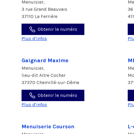
Menuisier,
Me
3 rue Grand Beauvais
36
37110 La Ferrière
41
Obtenir le numéro
Plus d'infos
Pl
Gaignard Maxime
M
Menuisier,
Me
lieu-dit Aitre Cocher
Mo
37370 Chemillé-sur-Dême
37
Obtenir le numéro
Plus d'infos
Pl
Menuiserie Courson
L-