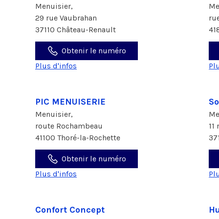
Menuisier,
Me
29 rue Vaubrahan
ru
37110 Château-Renault
41
Obtenir le numéro
Plus d'infos
Pl
PIC MENUISERIE
So
Menuisier,
Me
route Rochambeau
11
41100 Thoré-la-Rochette
37
Obtenir le numéro
Plus d'infos
Pl
Confort Concept
Hu