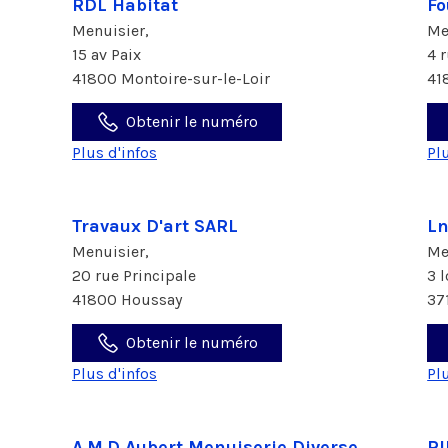
RDL Habitat
Fo
Menuisier,
Me
15 av Paix
4 
41800 Montoire-sur-le-Loir
41
Obtenir le numéro
Plus d'infos
Pl
Travaux D'art SARL
Ln
Menuisier,
Me
20 rue Principale
3 
41800 Houssay
37
Obtenir le numéro
Plus d'infos
Pl
A.M.D Aubert Menuiserie Diverse
RI