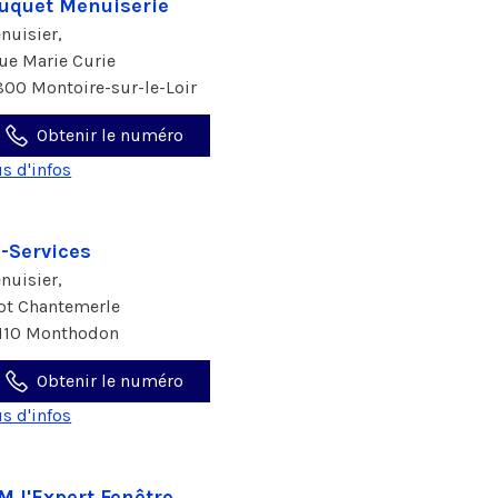
uquet Menuiserie
nuisier,
rue Marie Curie
800 Montoire-sur-le-Loir
Obtenir le numéro
us d'infos
-Services
nuisier,
lot Chantemerle
110 Monthodon
Obtenir le numéro
us d'infos
M l'Expert Fenêtre