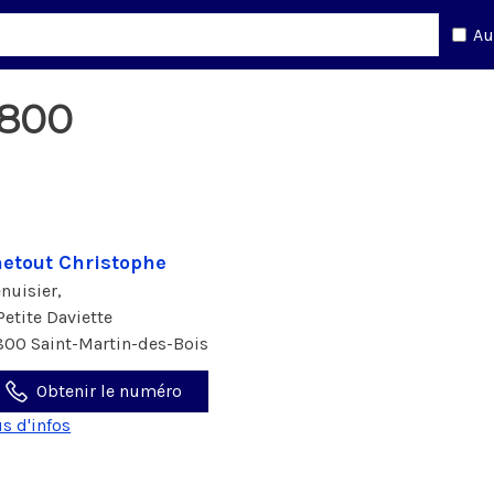
Au
1800
etout Christophe
nuisier,
 Petite Daviette
800 Saint-Martin-des-Bois
Obtenir le numéro
us d'infos