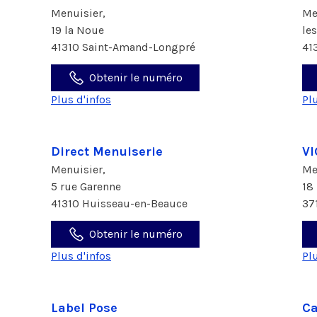
Menuisier,
Me
19 la Noue
le
41310 Saint-Amand-Longpré
41
Obtenir le numéro
Plus d'infos
Pl
Direct Menuiserie
V
Menuisier,
Me
5 rue Garenne
18
41310 Huisseau-en-Beauce
37
Obtenir le numéro
Plus d'infos
Pl
Label Pose
Ca