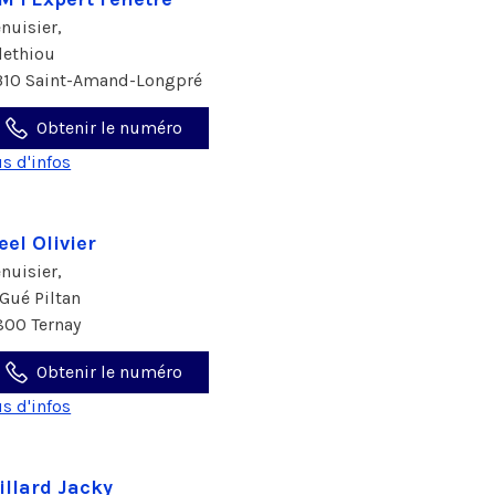
nuisier,
llethiou
310 Saint-Amand-Longpré
Obtenir le numéro
us d'infos
eel Olivier
nuisier,
 Gué Piltan
800 Ternay
Obtenir le numéro
us d'infos
illard Jacky