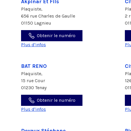
Akpinar Et Fils
Ci
Plaquiste,
Pl
656 rue Charles de Gaulle
2 
01150 Lagnieu
01
Obtenir le numéro
Plus d'infos
Pl
BAT RENO
Ci
Plaquiste,
Pl
15 rue Cour
12
01230 Tenay
01
Obtenir le numéro
Plus d'infos
Pl
Devaux Stéphane
Pi