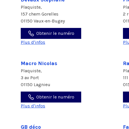
Plaquiste,
Pl
157 chem Gorelles
2 
01150 Vaux-en-Bugey
01
Obtenir le numéro
Plus d'infos
Pl
Macro Nicolas
Ra
Plaquiste,
Pl
3 av Port
11
01150 Lagnieu
01
Obtenir le numéro
Plus d'infos
Pl
GB déco
Fa