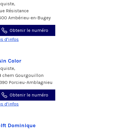
aquiste,
rue Résistance
500 Ambérieu-en-Bugey
Obtenir le numéro
us d'infos
Ain Color
aquiste,
4 chem Gourgouillon
390 Porcieu-Amblagnieu
Obtenir le numéro
us d'infos
lft Dominique