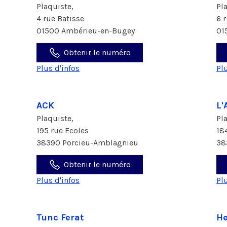
Plaquiste,
Pl
4 rue Batisse
6 
01500 Ambérieu-en-Bugey
01
Obtenir le numéro
Plus d'infos
Pl
ACK
L'
Plaquiste,
Pl
195 rue Ecoles
18
38390 Porcieu-Amblagnieu
38
Obtenir le numéro
Plus d'infos
Pl
Tunc Ferat
He