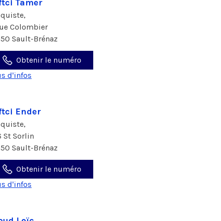
ftci Tamer
aquiste,
rue Colombier
150 Sault-Brénaz
Obtenir le numéro
us d'infos
ftci Ender
aquiste,
6 St Sorlin
150 Sault-Brénaz
Obtenir le numéro
us d'infos
oud Loïc