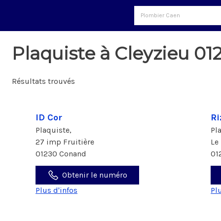
Plaquiste à Cleyzieu 01
Résultats trouvés
ID Cor
Ri
Plaquiste,
Pl
27 imp Fruitière
Le
01230 Conand
01
Obtenir le numéro
Plus d'infos
Pl