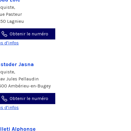
aquiste,
rue Pasteur
150 Lagnieu
Obtenir le numéro
us d'infos
stoder Jasna
aquiste,
1 av Jules Pellaudin
500 Ambérieu-en-Bugey
Obtenir le numéro
us d'infos
lleti Alphonse