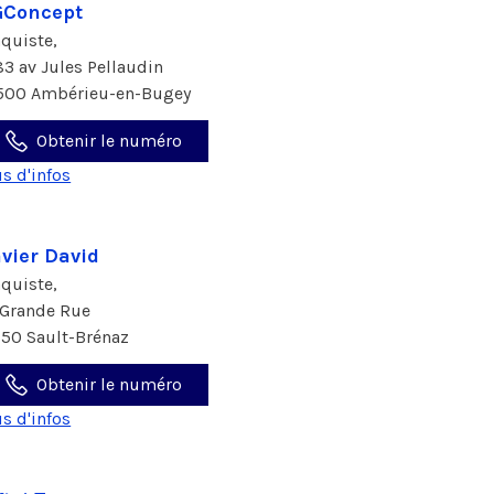
GConcept
aquiste,
83 av Jules Pellaudin
500 Ambérieu-en-Bugey
Obtenir le numéro
us d'infos
vier David
aquiste,
 Grande Rue
150 Sault-Brénaz
Obtenir le numéro
us d'infos