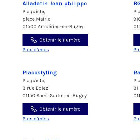
Alladatin Jean philippe
B
Plaquiste,
Pl
place Mairie
91
01500 Ambérieu-en-Bugey
01
Obtenir le numéro
Plus d'infos
Pl
Placostyling
Ra
Plaquiste,
Pl
8 rue Epiez
81
01150 Saint-Sorlin-en-Bugey
01
Obtenir le numéro
Plus d'infos
Pl