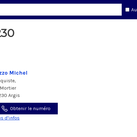
Au
230
zzo Michel
aquiste,
 Mortier
230 Argis
Obtenir le numéro
us d'infos