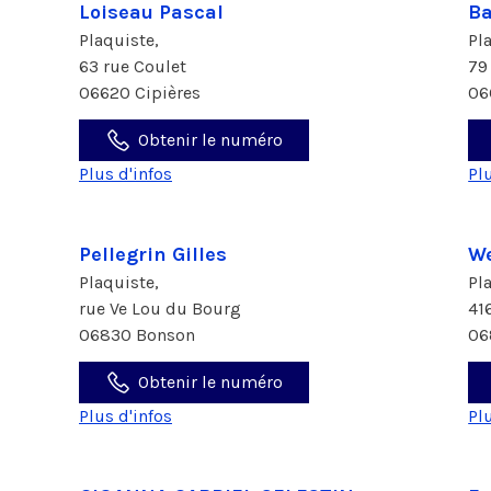
Loiseau Pascal
Ba
Plaquiste,
Pl
63 rue Coulet
79
06620 Cipières
06
Obtenir le numéro
Plus d'infos
Pl
Pellegrin Gilles
We
Plaquiste,
Pl
rue Ve Lou du Bourg
41
06830 Bonson
06
Obtenir le numéro
Plus d'infos
Pl