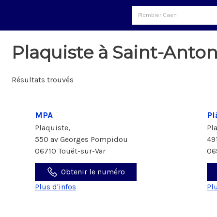
Plaquiste à Saint-Anto
Résultats trouvés
MPA
Pl
Plaquiste,
Pl
550 av Georges Pompidou
49
06710 Touët-sur-Var
06
Obtenir le numéro
Plus d'infos
Pl