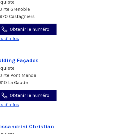
aquiste,
0 rte Grenoble
670 Castagniers
Obtenir le numéro
us d'infos
lding Façades
aquiste,
0 rte Pont Manda
610 La Gaude
Obtenir le numéro
us d'infos
essandrini Christian