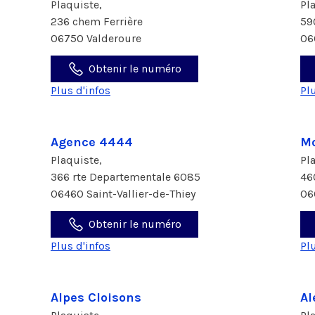
Plaquiste,
Pl
236 chem Ferrière
59
06750 Valderoure
06
Obtenir le numéro
Plus d'infos
Pl
Agence 4444
Mo
Plaquiste,
Pl
366 rte Departementale 6085
46
06460 Saint-Vallier-de-Thiey
06
Obtenir le numéro
Plus d'infos
Pl
Alpes Cloisons
Al