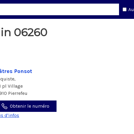
Au
nin 06260
âtres Ponsot
aquiste,
1 pl Village
910 Pierrefeu
Obtenir le numéro
us d'infos