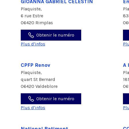
GIOANNA GABRIEL CELESTIN
En
Plaquiste,
Pl
6 rue Estre
83
06420 Rimplas
06
Obtenir le numéro
Plus d'infos
Pl
CPFP Renov
A 
Plaquiste,
Pl
quart St Bernard
18
06420 Valdeblore
06
Obtenir le numéro
Plus d'infos
Pl
National Batiment
C