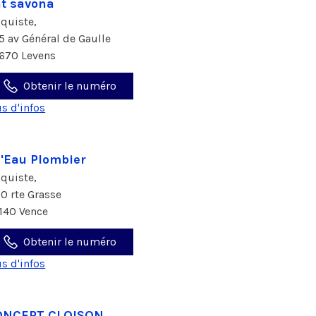
t savona
aquiste,
5 av Général de Gaulle
670 Levens
Obtenir le numéro
us d'infos
l'Eau Plombier
aquiste,
10 rte Grasse
140 Vence
Obtenir le numéro
us d'infos
ONCEPT CLOISON