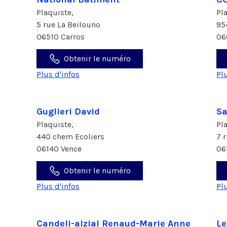
Plaquiste,
Pl
5 rue La Beilouno
95
06510 Carros
06
Obtenir le numéro
Plus d'infos
Pl
Guglieri David
Sa
Plaquiste,
Pl
440 chem Ecoliers
7 
06140 Vence
06
Obtenir le numéro
Plus d'infos
Pl
Candeli-alzial Renaud-Marie Anne
Le