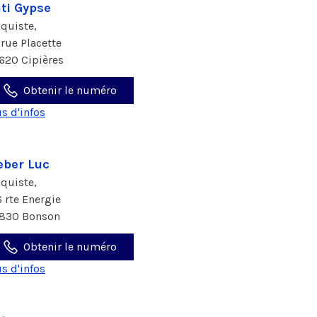
ti Gypse
aquiste,
 rue Placette
620 Cipières
Obtenir le numéro
us d'infos
ber Luc
aquiste,
6 rte Energie
830 Bonson
Obtenir le numéro
us d'infos