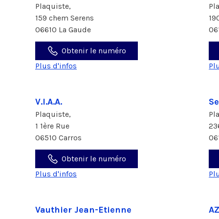
Plaquiste,
Pl
159 chem Serens
19
06610 La Gaude
06
Obtenir le numéro
Plus d'infos
Pl
V.I.A.A.
Se
Plaquiste,
Pl
1 1ère Rue
23
06510 Carros
06
Obtenir le numéro
Plus d'infos
Pl
Vauthier Jean-Etienne
AZ