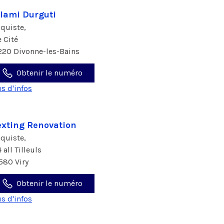
lami Durguti
aquiste,
e Cité
220 Divonne-les-Bains
Obtenir le numéro
us d'infos
xting Renovation
aquiste,
 all Tilleuls
580 Viry
Obtenir le numéro
us d'infos