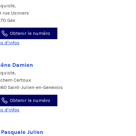
aquiste,
0 rue Usiniers
170 Gex
Obtenir le numéro
us d'infos
hêne Damien
aquiste,
 chem Certoux
160 Saint-Julien-en-Genevois
Obtenir le numéro
us d'infos
 Pasquale Julien