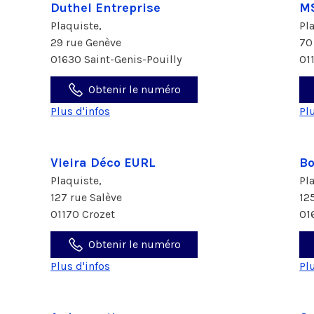
Duthel Entreprise
M
Plaquiste,
Pl
29 rue Genève
70
01630 Saint-Genis-Pouilly
01
Obtenir le numéro
Plus d'infos
Pl
Vieira Déco EURL
Bo
Plaquiste,
Pl
127 rue Salève
12
01170 Crozet
01
Obtenir le numéro
Plus d'infos
Pl