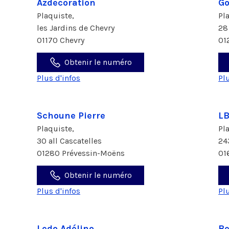
Azdecoration
Go
Plaquiste,
Pl
les Jardins de Chevry
28
01170 Chevry
01
Obtenir le numéro
Plus d'infos
Pl
Schoune Pierre
LB
Plaquiste,
Pl
30 all Cascatelles
24
01280 Prévessin-Moëns
01
Obtenir le numéro
Plus d'infos
Pl
Ledo Adélino
B