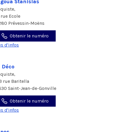
goua Stanislas
aquiste,
 rue Ecole
280 Prévessin-Moëns
Obtenir le numéro
us d'infos
 Déco
aquiste,
3 rue Baritella
630 Saint-Jean-de-Gonville
Obtenir le numéro
us d'infos
epos