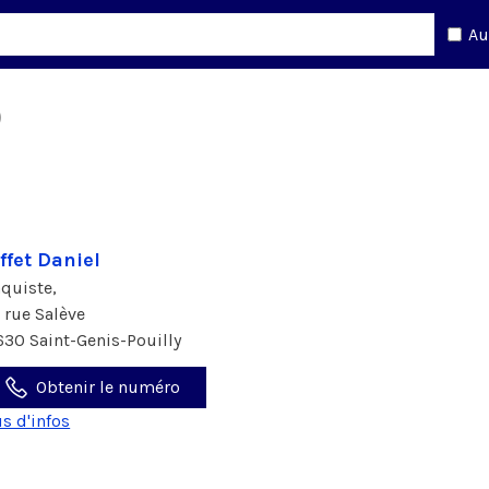
Au
0
ffet Daniel
aquiste,
9 rue Salève
630 Saint-Genis-Pouilly
Obtenir le numéro
us d'infos