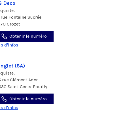
S Deco
aquiste,
 rue Fontaine Sucrée
170 Crozet
Obtenir le numéro
us d'infos
nglet (SA)
aquiste,
5 rue Clément Ader
630 Saint-Genis-Pouilly
Obtenir le numéro
us d'infos