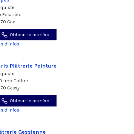
aquiste,
e Folatière
170 Gex
Obtenir le numéro
us d'infos
ris Plâtrerie Peinture
aquiste,
0 imp Coffire
170 Cessy
Obtenir le numéro
us d'infos
âtrerie Gessienne