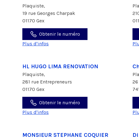
Plaquiste,
Pl
19 rue Georges Charpak
21
01170 Gex
01
Obtenir le numéro
Plus d'infos
Pl
HL HUGO LIMA RENOVATION
C
Plaquiste,
Pl
281 rue Entrepreneurs
26
01170 Gex
74
Obtenir le numéro
Plus d'infos
Pl
MONSIEUR STEPHANE COQUIER
Di