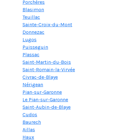
Porchères
Blasimon
Teuillac
Sainte-Croix-du-Mont
Donnezac
Lugos
Puisseguin
Plassac
Saint-Martin-du-Bois
Saint-Romain-la-Virvée
Civrac-de-Blaye
Nérigean
Pian-sur-Garonne
Le Pian-sur-Garonne
Saint-Aubin-de-Blaye
Cudos
Baurech
Aillas
Haux