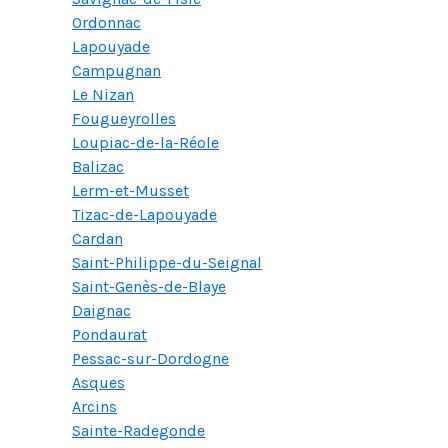
Ordonnac
Lapouyade
Campugnan
Le Nizan
Fougueyrolles
Loupiac-de-la-Réole
Balizac
Lerm-et-Musset
Tizac-de-Lapouyade
Cardan
Saint-Philippe-du-Seignal
Saint-Genès-de-Blaye
Daignac
Pondaurat
Pessac-sur-Dordogne
Asques
Arcins
Sainte-Radegonde