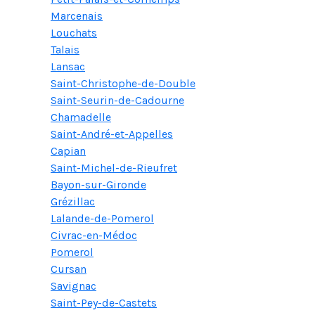
Marcenais
Louchats
Talais
Lansac
Saint-Christophe-de-Double
Saint-Seurin-de-Cadourne
Chamadelle
Saint-André-et-Appelles
Capian
Saint-Michel-de-Rieufret
Bayon-sur-Gironde
Grézillac
Lalande-de-Pomerol
Civrac-en-Médoc
Pomerol
Cursan
Savignac
Saint-Pey-de-Castets