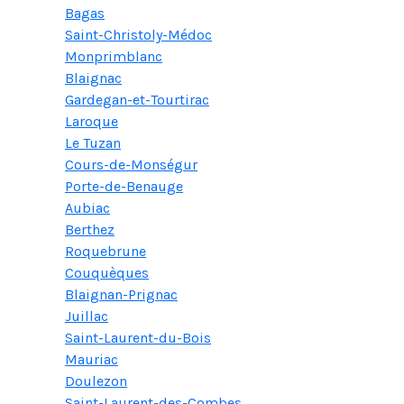
Bagas
Saint-Christoly-Médoc
Monprimblanc
Blaignac
Gardegan-et-Tourtirac
Laroque
Le Tuzan
Cours-de-Monségur
Porte-de-Benauge
Aubiac
Berthez
Roquebrune
Couquèques
Blaignan-Prignac
Juillac
Saint-Laurent-du-Bois
Mauriac
Doulezon
Saint-Laurent-des-Combes