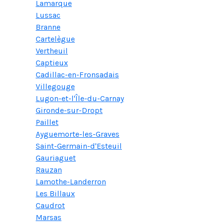
Lamarque
Lussac
Branne
Cartelègue
Vertheuil
Captieux
Cadillac-en-Fronsadais
Villegouge
Lugon-et-l'Île-du-Carnay
Gironde-sur-Dropt
Paillet
Ayguemorte-les-Graves
Saint-Germain-d'Esteuil
Gauriaguet
Rauzan
Lamothe-Landerron
Les Billaux
Caudrot
Marsas