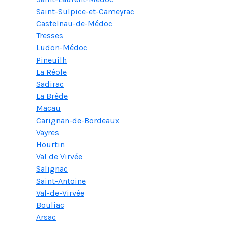
Saint-Sulpice-et-Cameyrac
Castelnau-de-Médoc
Tresses
Ludon-Médoc
Pineuilh
La Réole
Sadirac
La Brède
Macau
Carignan-de-Bordeaux
Vayres
Hourtin
Val de Virvée
Salignac
Saint-Antoine
Val-de-Virvée
Bouliac
Arsac