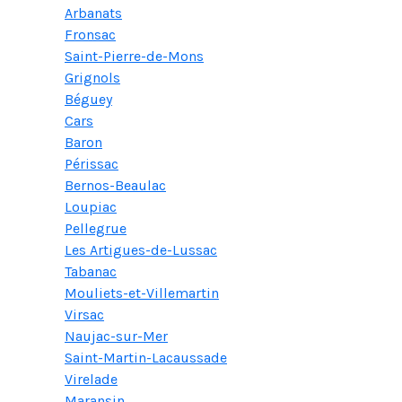
Arbanats
Fronsac
Saint-Pierre-de-Mons
Grignols
Béguey
Cars
Baron
Périssac
Bernos-Beaulac
Loupiac
Pellegrue
Les Artigues-de-Lussac
Tabanac
Mouliets-et-Villemartin
Virsac
Naujac-sur-Mer
Saint-Martin-Lacaussade
Virelade
Maransin