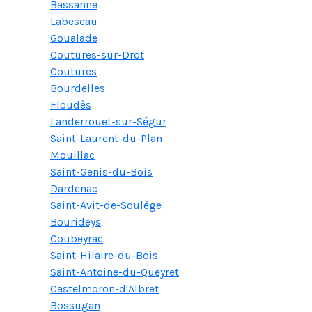
Bassanne
Labescau
Goualade
Coutures-sur-Drot
Coutures
Bourdelles
Floudès
Landerrouet-sur-Ségur
Saint-Laurent-du-Plan
Mouillac
Saint-Genis-du-Bois
Dardenac
Saint-Avit-de-Soulège
Bourideys
Coubeyrac
Saint-Hilaire-du-Bois
Saint-Antoine-du-Queyret
Castelmoron-d'Albret
Bossugan