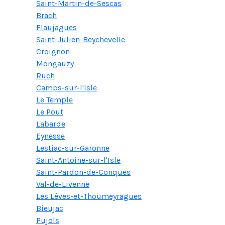
Saint-Martin-de-Sescas
Brach
Flaujagues
Saint-Julien-Beychevelle
Croignon
Mongauzy
Ruch
Camps-sur-l'Isle
Le Temple
Le Pout
Labarde
Eynesse
Lestiac-sur-Garonne
Saint-Antoine-sur-l'Isle
Saint-Pardon-de-Conques
Val-de-Livenne
Les Lèves-et-Thoumeyragues
Bieujac
Pujols