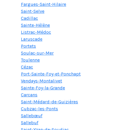
Fargues-Saint-Hilaire
Saint-Selve
Cadillac
Sainte-Hélène
Listrac-Médoc
Laruscade
Portets
Soulac-sur-Mer
Toulenne
Cézac
Port-Sainte-Foy-et-Ponchapt
Vendays-Montalivet
Sainte-Foy-la-Grande
Carcans
Saint-Médard-de-Guizières
Cubzac-les-Ponts
Sallebœuf
Sallebuf
Saint-Yzan-de-Soudiac