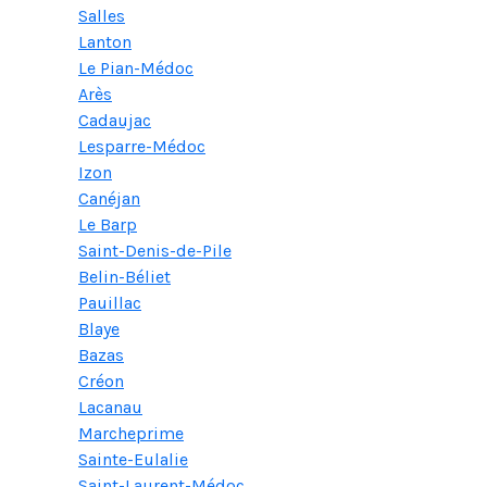
Salles
Lanton
Le Pian-Médoc
Arès
Cadaujac
Lesparre-Médoc
Izon
Canéjan
Le Barp
Saint-Denis-de-Pile
Belin-Béliet
Pauillac
Blaye
Bazas
Créon
Lacanau
Marcheprime
Sainte-Eulalie
Saint-Laurent-Médoc