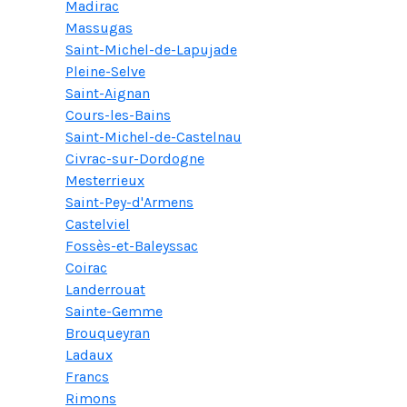
Madirac
Massugas
Saint-Michel-de-Lapujade
Pleine-Selve
Saint-Aignan
Cours-les-Bains
Saint-Michel-de-Castelnau
Civrac-sur-Dordogne
Mesterrieux
Saint-Pey-d'Armens
Castelviel
Fossès-et-Baleyssac
Coirac
Landerrouat
Sainte-Gemme
Brouqueyran
Ladaux
Francs
Rimons