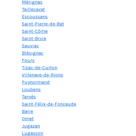
Mérignas
Taillecavat
Escoussans
Saint-Pierre-de-Bat
Saint-Côme
Saint-Brice
Sauviac
Blésignac
Fours
Tizac-de-Curton
Villenave-de-Rions
Puynormand
Loubens
Tarnès
Saint-Félix-de-Foncaude
Barie
Omet
Jugazan
Lugasson