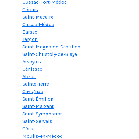
Cussac-Fort-Médoc
Cérons
Saint-Macaire
Cissac-Médoc
Barsac
Targon
Saint-Magne-de-Castillon
Saint-Christoly-de-Blaye
Arveyres
Génissac
Abzac
Sainte-Terre
Cavignac
Saint-Émilion
Saint-Maixant
Saint-Symphorien
Saint-Gervais
Cénac
Moulis-en-Médoc